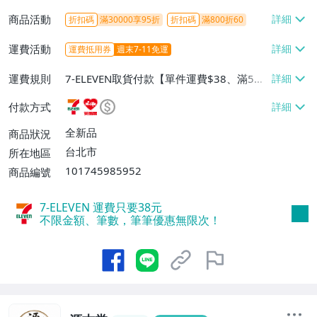
商品活動
折扣碼
滿30000享95折
折扣碼
滿800折60
運費活動
運費抵用券
週末7-11免運
運費規則
7-ELEVEN取貨付款【單件運費$38、滿5件
或消費滿$1298免運費】、7-ELEVEN取貨
付款方式
不付款【免運費】、萊爾富取貨付款【單件
運費$60、滿5件或消費滿$1298免運
全新品
商品狀況
費】、宅配/貨運【單件運費$120、滿5件
台北市
所在地區
或消費滿$1598免運費】
101745985952
商品編號
7-ELEVEN 運費只要
38
元
不限金額、筆數，筆筆優惠無限次！