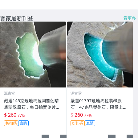
賣家最新刊登
看更多
源古堂
源古堂
嚴選145克危地馬拉開窗藍晴
嚴選0139T危地馬拉翡翠原
底翡翠原石，每日拍賣倒數計
石，47克晶瑩美石，限量上
時，即刻競拍。危地馬拉翡翠
拍，今夜11點截標！真實成交
$ 260
$ 260
77折
77折
擬價 藍色翡翠 晶塊 夜拍截標
等你來。危地馬拉 翡翠原石 拍
折扣碼
直購
折扣碼
直購
十一點
賣