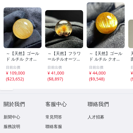
～【天然】ゴール
～【天然】フラワ
～【天然】ゴール
ド ルチル クオー
ールチルオーツ
ド ルチル クオー
ツ 丸玉 18.2mm
丸玉 10.5mm 1.6
ツ 丸玉 13.7mm
目前出價
目前出價
目前出價
8.5g
g
3.7g
¥ 109,000
¥ 41,000
¥ 44,000
¥
(
$23,652
)
(
$8,897
)
(
$9,548
)
(
關於我們
客服中心
聯絡我們
新聞中心
常見問答
人才招募
服務說明
聯絡客服