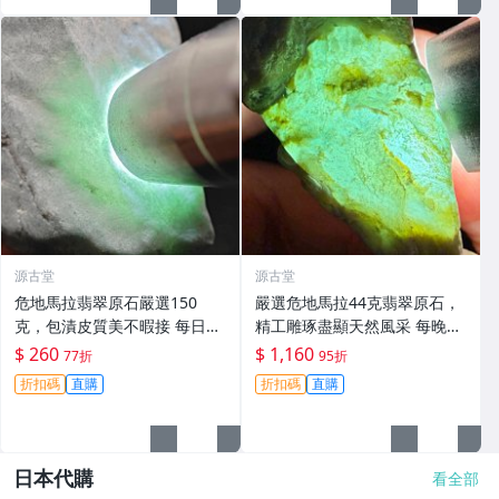
源古堂
源古堂
危地馬拉翡翠原石嚴選150
嚴選危地馬拉44克翡翠原石，
克，包漬皮質美不暇接 每日拍
精工雕琢盡顯天然風采 每晚11
賣晚11點截標 真實成交 危地
點截標 日拍推薦 危地馬拉 翡
$ 260
$ 1,160
77折
95折
馬拉、翡翠原石、包漿皮
翠原石 雕琢作品
折扣碼
直購
折扣碼
直購
日本代購
看全部