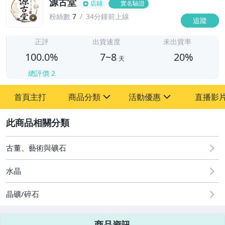
源古堂
店鋪
實名驗證
粉絲數
7
34分鐘前上線
追蹤
7
正評
出貨速度
未出貨率
100.0%
7~8
20%
天
總評價
2
首頁主打
商品分類
活動優惠
直播影
sign
sign
2
其它
[全店] 周年慶
[全店] 粉絲專享
古董、藝術與礦石
水晶
晶礦/碎石
商品資訊