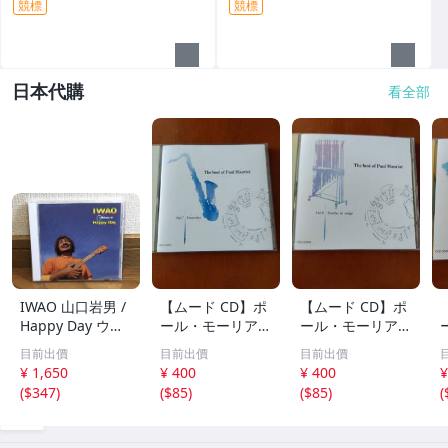
競標
競標
日本代購
看全部
IWAO 山口岩男 /
【ムード CD】ポ
【ムード CD】ポ
Happy Day ウク
ール・モーリア /
ール・モーリア /
レレ・アルバム
世界のロック・ポ
フレンチ・ポップ
目前出價
目前出價
目前出價
傑作 廃盤CD 稀少
ップス・ヒット集
ス集 雪が降る、
¥ 1,650
¥ 400
¥ 400
¥
品 帯付 ケツメイ
レット・イット・
シバの女王、愛の
(
$347
)
(
$85
)
(
$85
)
(
シ / Ryoji / 馬場
ビー、ヘイ・ジュ
休日、あなたのと
俊英 / 坂田学 / 西
ード、明日の架け
りこ 全20曲
本明 / 田中義人
る橋 全20曲