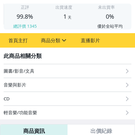
1
正評
出貨速度
未出貨率
99.8%
1
0%
天
總評價
1345
優於全站平均
首頁主打
商品分類
直播影片
sign
2
圖書/影音/文具
成人專區
圖書/影音/文具
古董、藝術與礦石
音樂與影片
手機、配件與通訊
CD
居家、家具與園藝
輕音樂/功能音樂
偶像、球員卡與郵幣
商品資訊
出價紀錄
電腦、平板與周邊