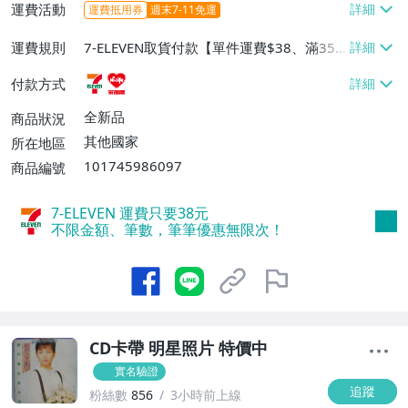
運費活動
運費抵用券
週末7-11免運
運費規則
7-ELEVEN取貨付款【單件運費$38、滿35
件或消費滿$900免運費】、萊爾富取貨付
付款方式
款【單件運費$60、滿10件或消費滿$999
免運費】
全新品
商品狀況
其他國家
所在地區
101745986097
商品編號
7-ELEVEN 運費只要
38
元
不限金額、筆數，筆筆優惠無限次！
CD卡帶 明星照片 特價中
實名驗證
追蹤
粉絲數
856
3小時前上線