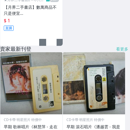
便宜...★
【月界二手書店】數萬商品不
只是便宜…
$ 1
直購
賣家最新刊登
看更多
CD卡帶 明星照片 特價中
CD卡帶 明星照片 特價中
早期 歌林唱片《林慧萍 - 走在
早期 滾石唱片《潘越雲 - 我是