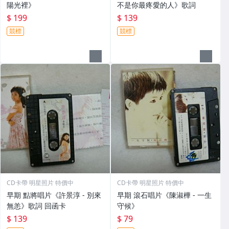
陽光裡》
不是你最疼愛的人》歌詞
$ 199
$ 139
競標
競標
CD卡帶 明星照片 特價中
CD卡帶 明星照片 特價中
早期 點將唱片《許景淳 - 別來
早期 滾石唱片《陳淑樺 - 一生
無恙》歌詞 回函卡
守候》
$ 139
$ 79