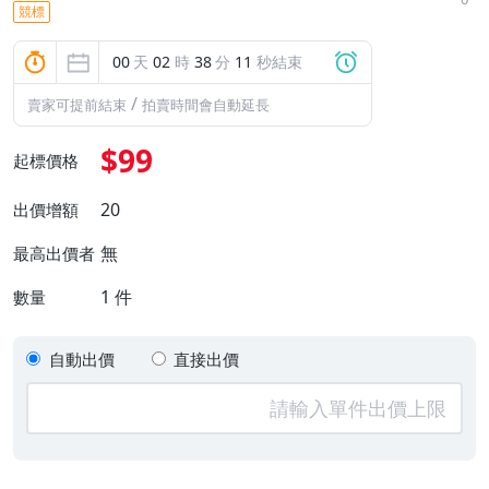
競標
00
天
02
時
38
分
11
秒結束
/
賣家可提前結束
拍賣時間會自動延長
$99
起標價格
20
出價增額
無
最高出價者
1
件
數量
自動出價
直接出價