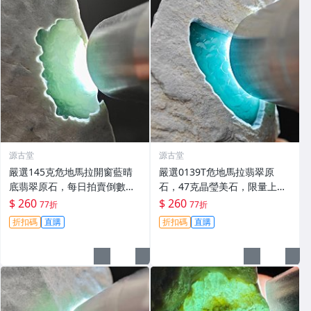
源古堂
源古堂
嚴選145克危地馬拉開窗藍晴
嚴選0139T危地馬拉翡翠原
底翡翠原石，每日拍賣倒數計
石，47克晶瑩美石，限量上
時，即刻競拍。危地馬拉翡翠
拍，今夜11點截標！真實成交
$ 260
$ 260
77折
77折
擬價 藍色翡翠 晶塊 夜拍截標
等你來。危地馬拉 翡翠原石 拍
折扣碼
直購
折扣碼
直購
十一點
賣