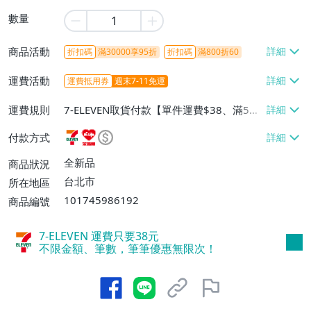
數量
商品活動
折扣碼
滿30000享95折
折扣碼
滿800折60
運費活動
運費抵用券
週末7-11免運
運費規則
7-ELEVEN取貨付款【單件運費$38、滿5件
或消費滿$1298免運費】、7-ELEVEN取貨
付款方式
不付款【免運費】、萊爾富取貨付款【單件
運費$60、滿5件或消費滿$1298免運
全新品
商品狀況
費】、宅配/貨運【單件運費$120、滿5件
台北市
所在地區
或消費滿$1598免運費】
101745986192
商品編號
7-ELEVEN 運費只要
38
元
不限金額、筆數，筆筆優惠無限次！