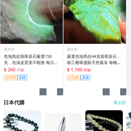
源古堂
源古堂
危地馬拉翡翠原石嚴選150
嚴選危地馬拉44克翡翠原石，
克，包漬皮質美不暇接 每日拍
精工雕琢盡顯天然風采 每晚11
賣晚11點截標 真實成交 危地
點截標 日拍推薦 危地馬拉 翡
$ 260
$ 1,160
77折
95折
馬拉、翡翠原石、包漿皮
翠原石 雕琢作品
折扣碼
直購
折扣碼
直購
日本代購
看全部