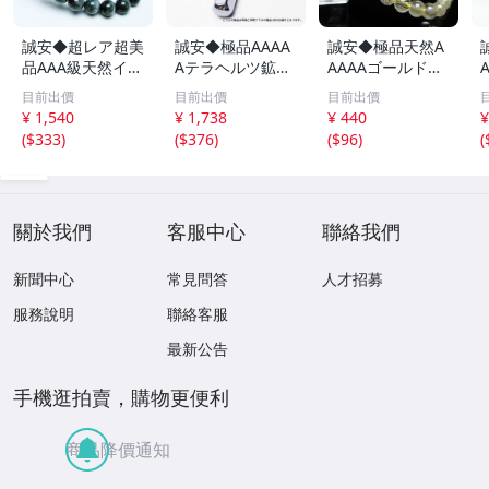
誠安◆超レア超美
誠安◆極品AAAA
誠安◆極品天然A
品AAA級天然イー
Aテラヘルツ鉱石
AAAAゴールドタ
グルアイブレスレ
マッサージ棒サイ
イチンルチルブレ
目前出價
目前出價
目前出價
ット 10mm [T15
ズ：小[T557-215
スレット 6mm [T
m
¥ 1,540
¥ 1,738
¥ 440
¥
6-6923]
1]
171-7937]
(
$333
)
(
$376
)
(
$96
)
(
關於我們
客服中心
聯絡我們
新聞中心
常見問答
人才招募
服務說明
聯絡客服
最新公告
手機逛拍賣，購物更便利
商品降價通知