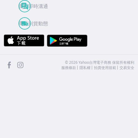
買賣即時溝通
商品到貨動態
APP Store
Google Play
facebook
Instagram
©
2026
Yahoo台灣電子商務 保留所有權利
服務條款
隱私權
拍賣使用規範
交易安全