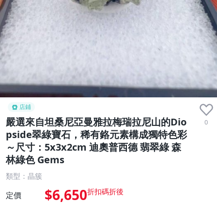
店鋪
嚴選來自坦桑尼亞曼雅拉梅瑞拉尼山的Dio
0
pside翠綠寶石，稀有鉻元素構成獨特色彩
～尺寸：5x3x2cm 迪奧普西德 翡翠綠 森
林綠色 Gems
類型：晶簇
$6,650
定價