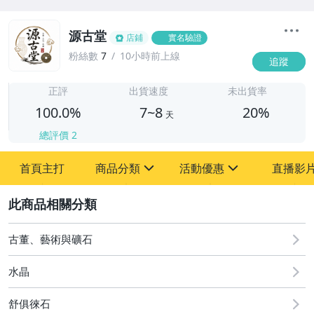
源古堂
店鋪
實名驗證
粉絲數
7
10小時前上線
追蹤
7
正評
出貨速度
未出貨率
100.0%
7~8
20%
天
總評價
2
首頁主打
商品分類
活動優惠
直播影
sign
sign
2
其它
[全店] 周年慶
[全店] 粉絲專享
古董、藝術與礦石
水晶
舒俱徠石