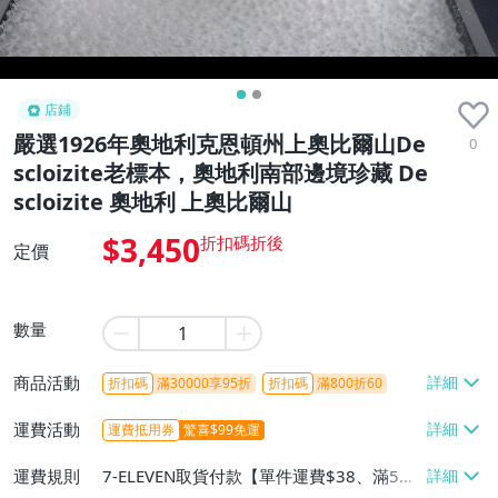
店鋪
嚴選1926年奧地利克恩頓州上奧比爾山De
0
scloizite老標本，奧地利南部邊境珍藏 De
scloizite 奧地利 上奧比爾山
$3,450
定價
數量
商品活動
折扣碼
滿30000享95折
折扣碼
滿800折60
運費活動
運費抵用券
驚喜$99免運
運費規則
7-ELEVEN取貨付款【單件運費$38、滿5件