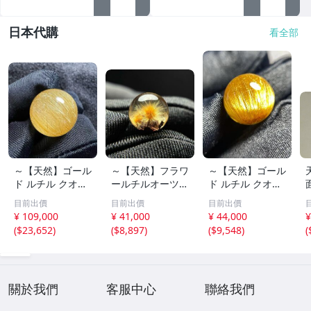
日本代購
看全部
～【天然】ゴール
～【天然】フラワ
～【天然】ゴール
ド ルチル クオー
ールチルオーツ
ド ルチル クオー
ツ 丸玉 18.2mm
丸玉 10.5mm 1.6
ツ 丸玉 13.7mm
目前出價
目前出價
目前出價
8.5g
g
3.7g
¥ 109,000
¥ 41,000
¥ 44,000
¥
(
$23,652
)
(
$8,897
)
(
$9,548
)
(
關於我們
客服中心
聯絡我們