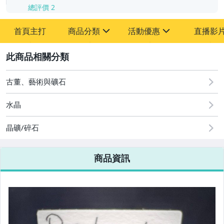
總評價
2
首頁主打
商品分類
活動優惠
直播影
sign
sign
2
其它
[全店] 周年慶
[全店] 粉絲專享
古董、藝術與礦石
水晶
晶礦/碎石
商品資訊