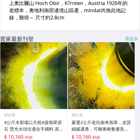
賣家最新刊登
看更多
源古堂
源古堂
4公斤木那場口天然A貨翡翠原
嚴選2公斤老坑南奇翡翠，皮質
石 熒光水頭佳適合手鐲料 原皮
細膩通透，可雕琢兩隻優美手
未刷洗 支持檢測 翡翠 翡翠原
鐲 #翡翠 #A貨翡翠 #手鐲
$ 10,160
$ 10,160
95折
95折