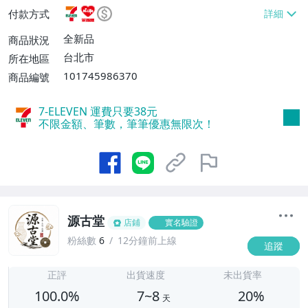
或消費滿$1298免運費】、7-ELEVEN取貨
付款方式
不付款【免運費】、萊爾富取貨付款【單件
運費$60、滿5件或消費滿$1298免運
全新品
商品狀況
費】、宅配/貨運【單件運費$120、滿5件
台北市
所在地區
或消費滿$1598免運費】
101745986370
商品編號
7-ELEVEN 運費只要
38
元
不限金額、筆數，筆筆優惠無限次！
源古堂
店鋪
實名驗證
粉絲數
6
12分鐘前上線
追蹤
7
正評
出貨速度
未出貨率
100.0%
7~8
20%
天