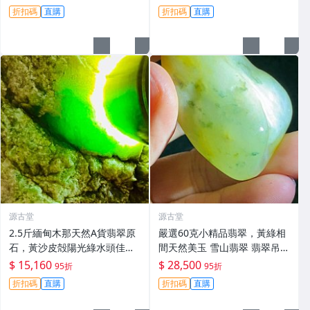
石 手鐲料
折扣碼
直購
折扣碼
直購
源古堂
源古堂
2.5斤緬甸木那天然A貨翡翠原
嚴選60克小精品翡翠，黃綠相
石，黃沙皮殻陽光綠水頭佳，
間天然美玉 雪山翡翠 翡翠吊墜
種水圓潤形體工整，適合打造
天然石雕
$ 15,160
$ 28,500
95折
95折
手鐲，皮殼緊致沙質細膩，內
折扣碼
直購
折扣碼
直購
含美色值得收藏。翡翠原石 翡
翠 翡翠玉石