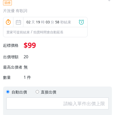
競標
片況優 有歌詞
02
天
19
時
03
分
57
秒結束
/
賣家可提前結束
拍賣時間會自動延長
$99
起標價格
20
出價增額
無
最高出價者
1
件
數量
自動出價
直接出價