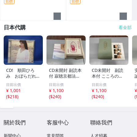
競標
競標
日本代購
看全部
CD! 順田ひろ
CD未開封 副読本
CD未開封 副読
み おぼらだれ
付 寂聴京都法話
本付 こころの
ん 帯付き OM
集 ユーキャン
扉 河合隼雄講話
目前出價
目前出價
目前出價
CD-16 42405
集
¥ 1,001
¥ 1,100
¥ 1,100
¥
(
$218
)
(
$240
)
(
$240
)
(
關於我們
客服中心
聯絡我們
新聞中心
常見問答
人才招募