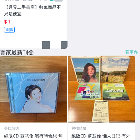
便宜...★
【月界二手書店】數萬商品不
只是便宜…
$ 1
直購
賣家最新刊登
看更多
尋找情懷
尋找情懷
絕版CD-蘇慧倫-我有時會想-無
絕版CD-蘇慧倫-懶人日記-有外