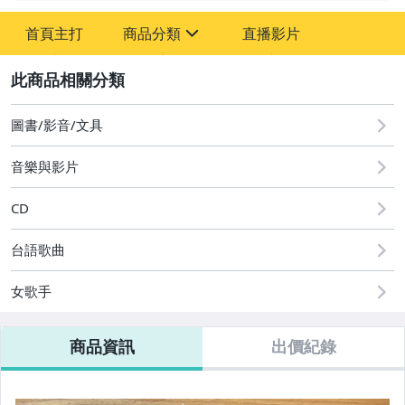
-
首頁主打
商品分類
直播影片
-
sign
圖書/影音/文具
2
偶像、球員卡與郵幣
圖書/影音/文具
音樂與影片
CD
台語歌曲
女歌手
商品資訊
出價紀錄