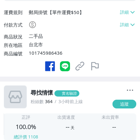
運費規則
郵局掛號【單件運費$50】
付款方式
二手品
商品狀況
台北市
所在地區
101745986436
商品編號
尋找情懷
實名驗證
粉絲數
364
3小時前上線
追蹤
-
-
正評
出貨速度
未出貨率
100.0%
--
--
天
總評價
1108