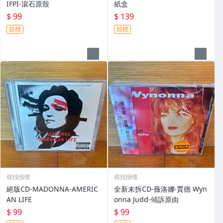
IFPI-滾石原殼
紙盒
$ 99
$ 139
競標
競標
尋找情懷
尋找情懷
絕版CD-MADONNA-AMERIC
全新未拆CD-薇洛娜·賈德 Wyn
AN LIFE
onna Judd-傾訴原由
$ 99
$ 99