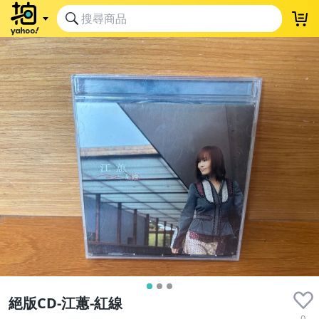
絕版CD-江蕙-紅線
0