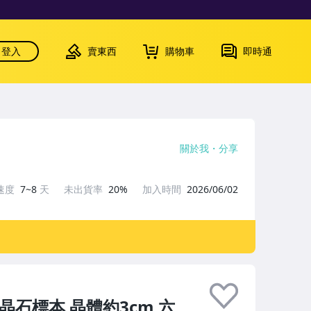
登入
賣東西
購物車
即時通
關於我
分享
速度
7~8
天
未出貨率
20%
加入時間
2026/06/02
晶石標本 晶體約3cm 六