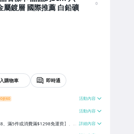
0
金屬鍍層 國際推薦 白鉛礦
入購物車
即時通
0折60
38、滿5件或消費滿$1298免運費】、7-
、萊爾富取貨付款【單件運費$60、滿5件