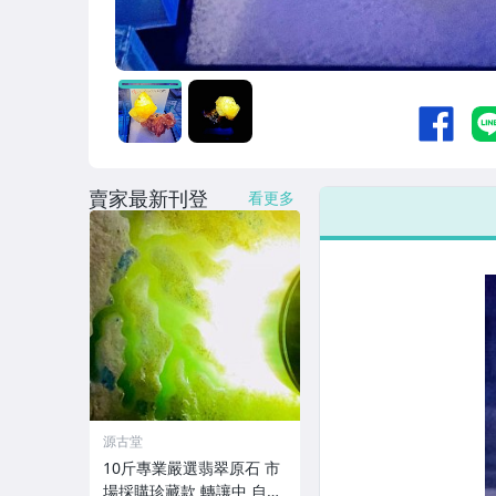
賣家最新刊登
看更多
源古堂
10斤專業嚴選翡翠原石 市
場採購珍藏款 轉讓中 自帶