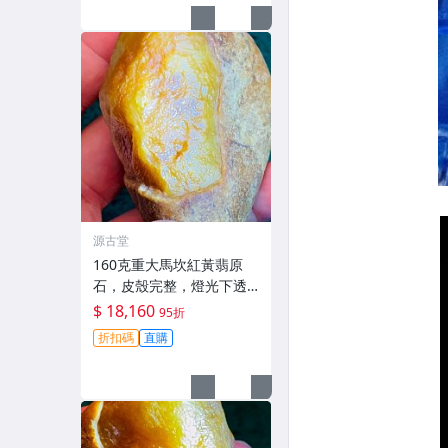
源古堂
160克重大馬坎紅黃翡原
石，皮殼完整，燈光下透
亮迷人，適合手鐲與掛件
$ 18,160
95折
打造，天然A貨翡翠嚴選。
折扣碼
直購
紅黃翡 翡翠 手鐲掛件