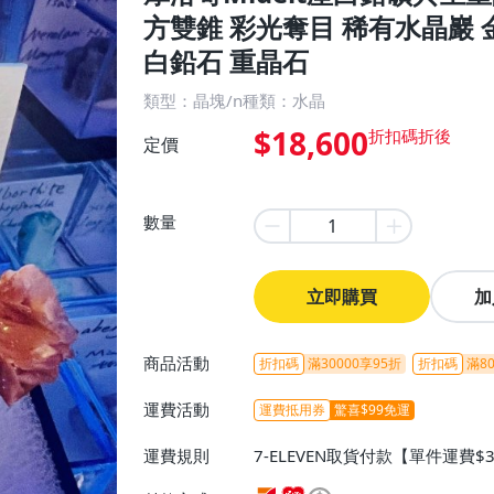
方雙錐 彩光奪目 稀有水晶巖 
白鉛石 重晶石
類型：晶塊/n種類：水晶
$18,600
定價
數量
立即購買
加
商品活動
折扣碼
滿30000享95折
折扣碼
滿80
運費活動
運費抵用券
驚喜$99免運
運費規則
7-ELEVEN取貨付款【單件運費$
ELEVEN取貨不付款【免運費】