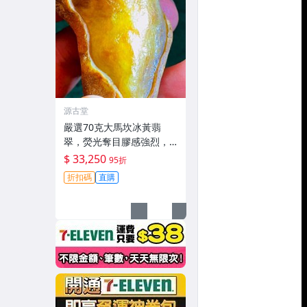
源古堂
嚴選70克大馬坎冰黃翡
翠，熒光奪目膠感強烈，
適合收藏與把玩。 翡翠 碧
$ 33,250
95折
玉 A貨 翡翠玉佩
折扣碼
直購