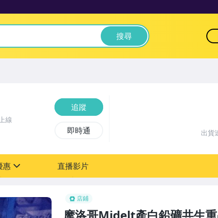
搜尋
追蹤
上線
即時通
出貨
優惠
直播影片
sign
店鋪
摩洛哥Midelt產白鉛礦共生重