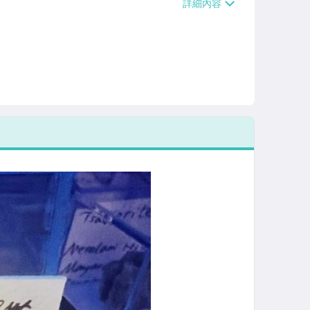
/貨運【單件運費$120、滿5件或消費滿