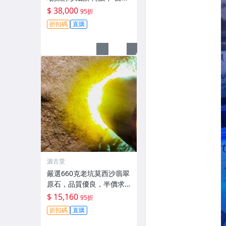
運費 獲得好運機會 保真翡
$ 38,000
95折
翠 原石收藏 家具雕刻 翡翠
折扣碼
直購
投資 碧玉原石 收藏品
源古堂
嚴選660克老坑莫西沙翡翠
原石，品質優良，半價求
轉讓，直送家中， jade 翡
$ 15,160
95折
翠 原石
折扣碼
直購