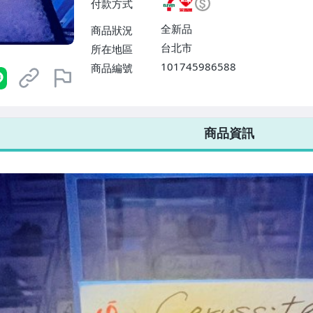
付款方式
或消費滿$1298免運費】、宅配
$1598免運費】
全新品
商品狀況
台北市
所在地區
101745986588
商品編號
7-ELEVEN 運費只要
38
元
不限金額、筆數，筆筆優惠無限次！
商品資訊