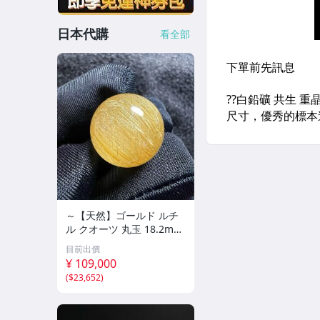
日本代購
看全部
～【天然】ゴールド ルチ
ル クオーツ 丸玉 18.2mm
8.5g
目前出價
¥ 109,000
(
$23,652
)