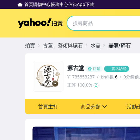
首頁
購物中心
帳務中心
信箱
App下載
Yahoo拍賣
拍賣
古董、藝術與礦石
水晶
晶礦/碎石
源古堂
店鋪
實名驗證
Y1735853237
粉絲數
6
9分鐘前
正評
100.0%
(
2
)
首頁主打
商品分類
活動
sign
其它
[全店] 周年慶
[全店] 粉絲專享