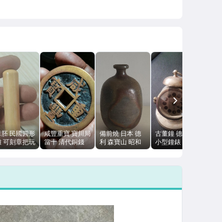
NEXT
章胚 民國圓形
咸豐重寶 寶川局
備前燒 日本 德
古董鐘 德國鬧鐘
雕 可刻章把玩
當十 清代銅錢
利 森寶山 昭和
小型鐘錶 桌面擺
然老裂包漿
53mm 無裂無補
時期 胡麻釉 高
設 中古擺鐘 家
包漿
14cm 古董酒器
飾