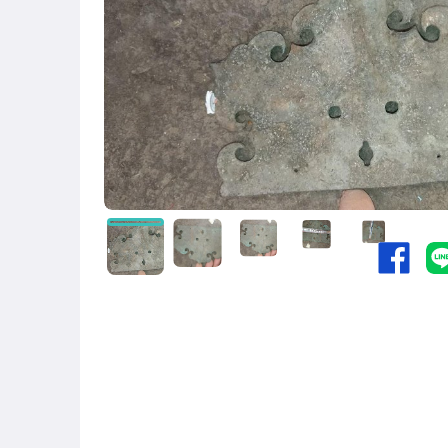
圖書/影音/文具
古董、藝術與礦石
手機、配件與通訊
居家、家具與園藝
玩具、模型與公仔
偶像、球員卡與郵幣
男性精品與服飾
女裝與服飾配件
手錶與飾品配件
女包精品與女鞋
相機、攝影與周邊