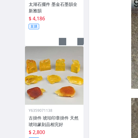
太湖石擺件 墨金石墨韻全
新雅韻
$ 4,186
直購
Y6359071138
古掛件 琥珀印章掛件 天然
琥珀篆刻品相完好
$ 2,800