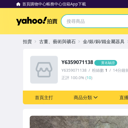
首頁
購物中心
帳務中心
信箱
App下載
Yahoo拍賣
拍賣
古董、藝術與礦石
金/銀/銅/鐵金屬器具
Y6359071138
實名驗證
Y6359071138
粉絲數
1
14分鐘
正評
100.0%
(
10
)
首頁主打
商品分類
直
sign