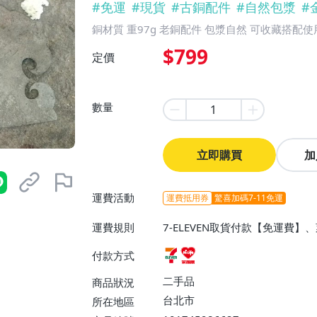
#
免運
#
現貨
#
古銅配件
#
自然包漿
#
銅材質 重97g 老銅配件 包漿自然 可收藏搭配使
$799
定價
數量
立即購買
加
運費活動
運費抵用券
驚喜加碼7-11免運
運費規則
7-ELEVEN取貨付款【免運費
付款方式
二手品
商品狀況
台北市
所在地區