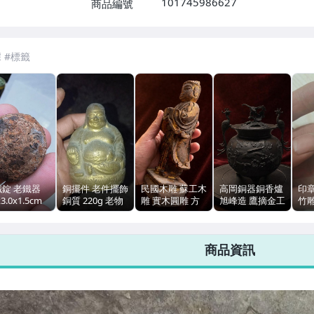
101745986627
商品編號
7-ELEVEN 運費只要
38
元
不限金額、筆數，筆筆優惠無限次！
鐵錠 老鐵器
銅擺件 老件擺飾
民國木雕 蘇工木
高岡銅器銅香爐
印
x3.0x1.5cm
銅質 220g 老物
雕 實木圓雕 方
旭峰造 鷹摘金工
竹
代形制收藏
陳列 金屬器具
形底座 22.8cm
日本回流 17cm
自
包漿
商品資訊