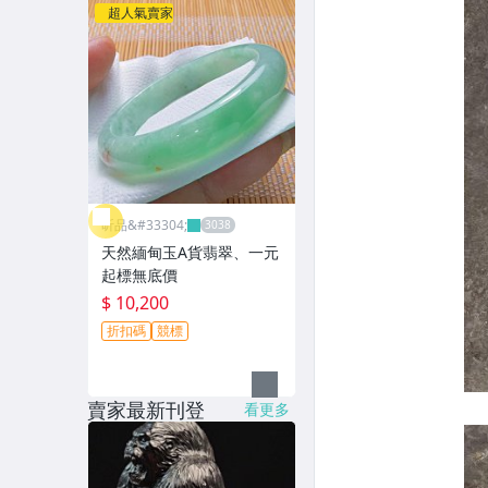
超人氣賣家
昕品&#33304;
天然緬甸玉A貨翡翠、一元
起標無底價
$ 10,200
折扣碼
競標
賣家最新刊登
看更多