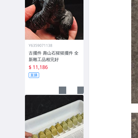
Y6359071138
古擺件 壽山石猩猩擺件 全
新雕工品相完好
$ 11,186
直購