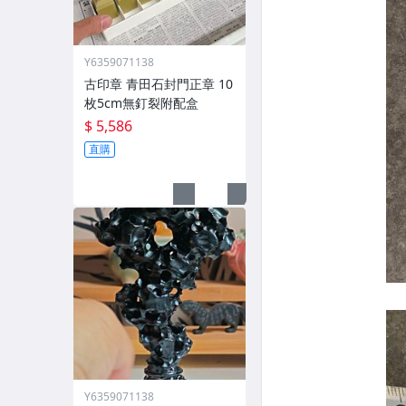
Y6359071138
古印章 青田石封門正章 10
枚5cm無釘裂附配盒
$ 5,586
直購
Y6359071138