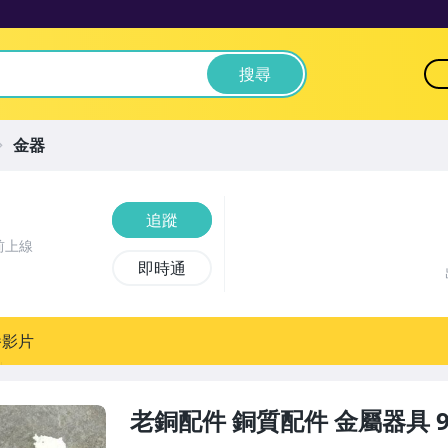
搜尋
金器
追蹤
前上線
即時通
播影片
老銅配件 銅質配件 金屬器具 9