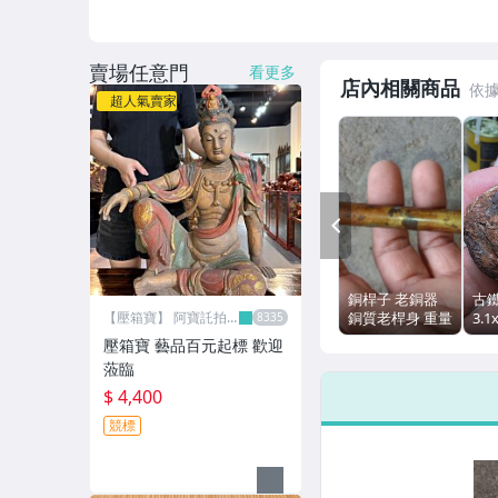
運動、戶外與休閒
賣場任意門
看更多
店內相關商品
超人氣賣家
PREV
銅桿子 老銅器
古
銅質老桿身 重量
3.1
【壓箱寶】 阿寶託拍
網
13.7g 單件
古
壓箱寶 藝品百元起標 歡迎
蒞臨
$ 4,400
競標