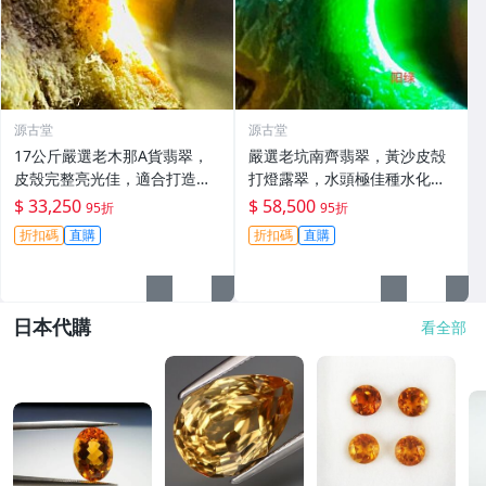
源古堂
源古堂
17公斤嚴選老木那A貨翡翠，
嚴選老坑南齊翡翠，黃沙皮殻
皮殼完整亮光佳，適合打造精
打燈露翠，水頭極佳種水化
品手鐲#翡翠 #老木那 #A貨翡
開，形體端正壓手感強，起貨
$ 33,250
$ 58,500
95折
95折
翠
率高色辣色陽 滿色滿綠 直接收
折扣碼
直購
折扣碼
直購
藏 翡翠 翡翠玉石 A貨翡翠
日本代購
看全部