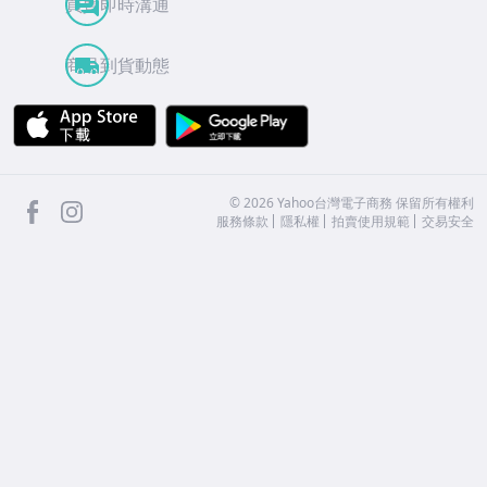
買賣即時溝通
商品到貨動態
APP Store
Google Play
facebook
Instagram
©
2026
Yahoo台灣電子商務 保留所有權利
服務條款
隱私權
拍賣使用規範
交易安全