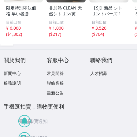
限定特別即決価
非加熱 CLEAN 天
【SJ】新品 シト
格!早い者勝
然シトリン(黄水
リントパーズ 1.4
ち！】高級宝飾品
晶) 12.7x9.0mm
4ct 4ps ジュエリ
目前出價
目前出價
目前出價
用ルース 色の濃
3.32カラット
ールース AED702
¥ 6,000
¥ 1,000
¥ 3,520
¥
い透明度抜群のシ
(
$1,302
)
(
$217
)
(
$764
)
(
トリントパーズ極
上ルース5.5ct
關於我們
客服中心
聯絡我們
新聞中心
常見問答
人才招募
服務說明
聯絡客服
最新公告
手機逛拍賣，購物更便利
商品降價通知