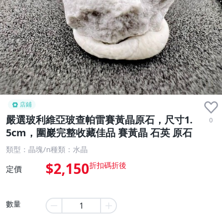
店鋪
嚴選玻利維亞玻查帕雷賽黃晶原石，尺寸1.
0
5cm，圍巖完整收藏佳品 賽黃晶 石英 原石
類型：晶塊/n種類：水晶
$2,150
定價
數量