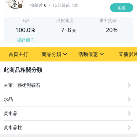
粉絲數
6
15分鐘前上線
追蹤
7
正評
出貨速度
未出貨率
100.0%
7~8
20%
天
總評價
2
首頁主打
商品分類
活動優惠
直播影
sign
sign
2
其它
[全店] 周年慶
[全店] 粉絲專享
古董、藝術與礦石
水晶
黃水晶
黃水晶柱