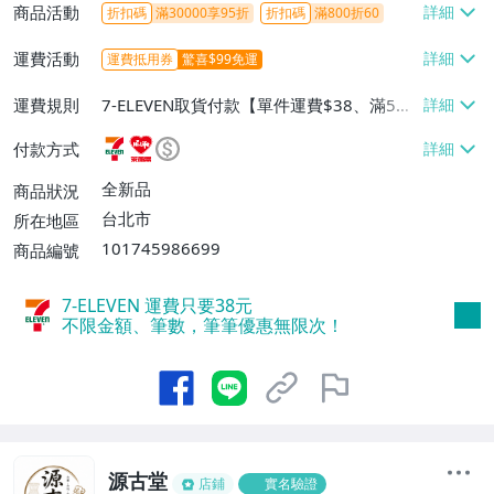
商品活動
折扣碼
滿30000享95折
折扣碼
滿800折60
運費活動
運費抵用券
驚喜$99免運
運費規則
7-ELEVEN取貨付款【單件運費$38、滿5件
或消費滿$1298免運費】、7-ELEVEN取貨
付款方式
不付款【免運費】、萊爾富取貨付款【單件
運費$60、滿5件或消費滿$1298免運
全新品
商品狀況
費】、宅配/貨運【單件運費$120、滿5件
台北市
所在地區
或消費滿$1598免運費】
101745986699
商品編號
7-ELEVEN 運費只要
38
元
不限金額、筆數，筆筆優惠無限次！
源古堂
店鋪
實名驗證