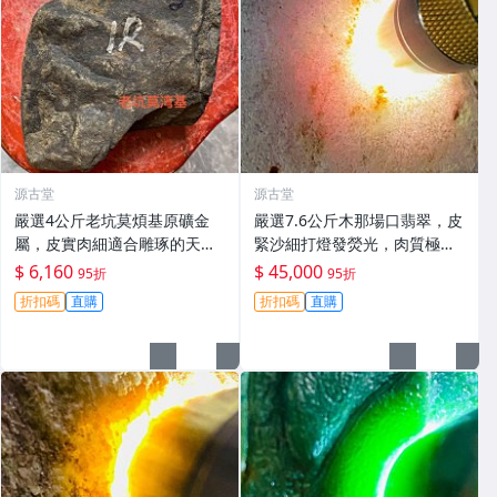
源古堂
源古堂
嚴選4公斤老坑莫煩基原礦金
嚴選7.6公斤木那場口翡翠，皮
屬，皮實肉細適合雕琢的天然
緊沙細打燈發熒光，肉質極致
翡翠原石。天然翡翠 翡翠玉石
細膩重量壓手，適合打造手
$ 6,160
$ 45,000
95折
95折
A貨翡翠
鐲，尤其推薦春帶彩款式，可
折扣碼
直購
折扣碼
直購
玩性超高#翡翠 #天然翡翠 #A
貨翡翠玉石