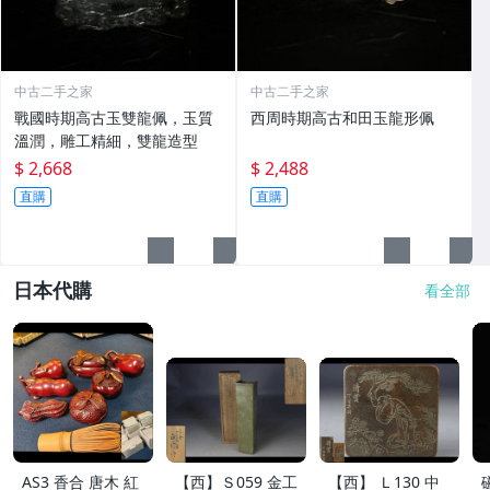
中古二手之家
中古二手之家
戰國時期高古玉雙龍佩，玉質
西周時期高古和田玉龍形佩
溫潤，雕工精細，雙龍造型
$ 2,668
$ 2,488
直購
直購
日本代購
看全部
AS3 香合 唐木 紅
【西】Ｓ059 金工
【西】 Ｌ130 中