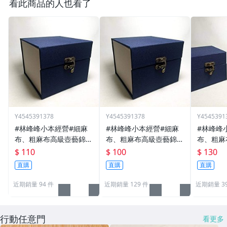
看此商品的人也看了
Y4545391378
Y4545391378
Y4545391
#林峰峰小本經營#細麻
#林峰峰小本經營#細麻
#林峰峰
布、粗麻布高級壺藝錦盒
布、粗麻布高級壺藝錦盒
布、粗麻
包裝(顏色~藍色出貨)中
包裝(顏色~藍色出貨)小
包裝(顏
$ 110
$ 100
$ 130
：內斜直徑16cm.可裝約
：內斜直徑14cm.可裝約
內斜直徑1
直購
直購
直購
350cc $110 內長寬高：
200cc $100 內長寬高：
0cc $1
12.5x12.5x11
11x11x9.5
x14x11.5
近期銷量 94 件
近期銷量 129 件
近期銷量 3
行動任意門
看更多