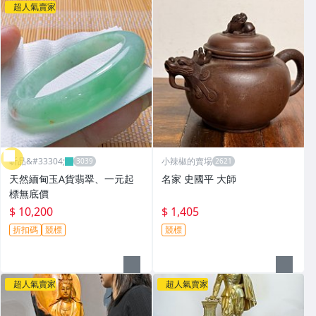
超人氣賣家
昕品&#33304;
小辣椒的賣場
天然緬甸玉A貨翡翠、一元起
名家 史國平 大師
標無底價
$ 10,200
$ 1,405
折扣碼
競標
競標
超人氣賣家
超人氣賣家