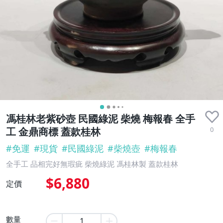
馮桂林老紫砂壺 民國綠泥 柴燒 梅報春 全手
0
工 金鼎商標 蓋款桂林
#
免運
#
現貨
#
民國綠泥
#
柴燒壺
#
梅報春
全手工 品相完好無瑕疵 柴燒綠泥 馮桂林製 蓋款桂林
$6,880
定價
數量