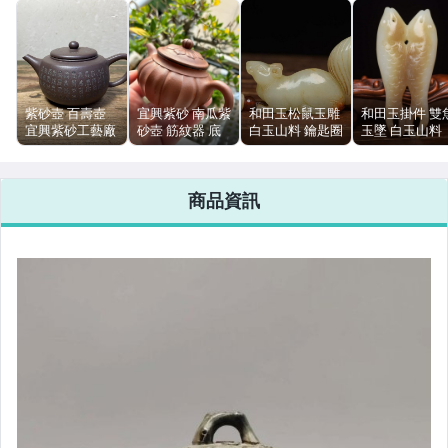
紫砂壺 百壽壺
宜興紫砂 南瓜紫
和田玉松鼠玉雕
和田玉掛件 雙
宜興紫砂工藝廠
砂壺 筋紋器 底
白玉山料 鑰匙圈
玉墜 白玉山料
柴燒紫泥 140ml
部有章 無磕碰
吊飾 6.8cm 56g
文玩古玉 8.7c
獨孔 附濾網
出水順暢 輕微使
63g
用痕跡
商品資訊