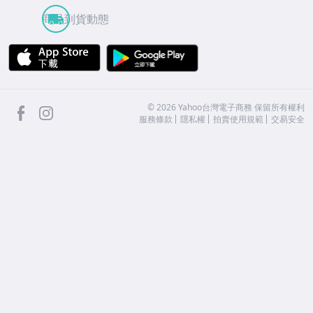
商品到貨動態
APP Store
Google Play
facebook
Instagram
©
2026
Yahoo台灣電子商務 保留所有權利
服務條款
隱私權
拍賣使用規範
交易安全