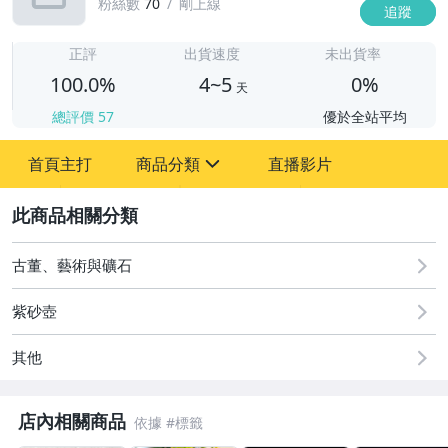
粉絲數
70
剛上線
追蹤
4
正評
出貨速度
未出貨率
100.0%
4~5
0%
天
總評價
57
優於全站平均
首頁主打
商品分類
直播影片
sign
2
古董、藝術與礦石
居家、家具與園藝
古董、藝術與礦石
偶像、球員卡與郵幣
紫砂壺
女裝與服飾配件
其他
手錶與飾品配件
店內相關商品