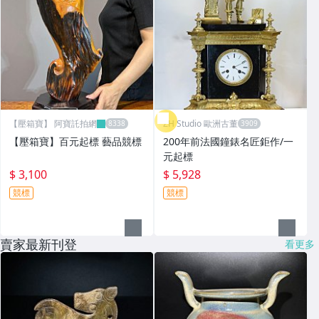
【壓箱寶】 阿寶託拍網
ZH Studio 歐洲古董
【壓箱寶】百元起標 藝品競標
200年前法國鐘錶名匠鉅作/一
元起標
$ 3,100
$ 5,928
競標
競標
賣家最新刊登
看更多