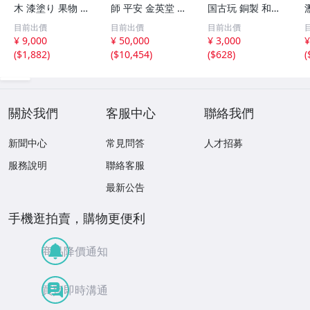
木 漆塗り 果物 野
師 平安 金英堂 正
国古玩 銅製 和興
菜 7点 未使用 茶
修 銅製 四方 花器
松彫 蓋物 唐物
目前出價
目前出價
目前出價
道具 小物
共箱
¥ 9,000
¥ 50,000
¥ 3,000
¥
(
$1,882
)
(
$10,454
)
(
$628
)
(
關於我們
客服中心
聯絡我們
新聞中心
常見問答
人才招募
服務說明
聯絡客服
最新公告
手機逛拍賣，購物更便利
商品降價通知
買賣即時溝通