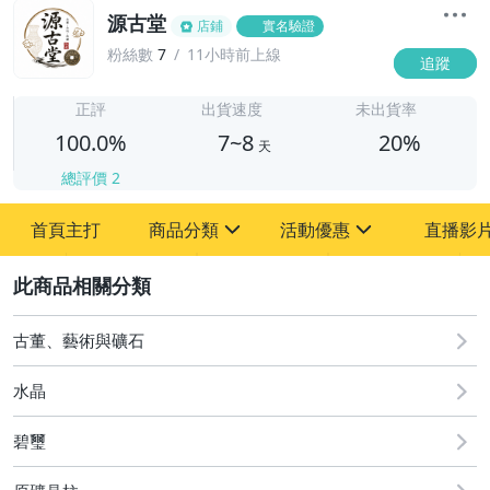
源古堂
店鋪
實名驗證
粉絲數
7
11小時前上線
追蹤
7
正評
出貨速度
未出貨率
100.0%
7~8
20%
天
總評價
2
首頁主打
商品分類
活動優惠
直播影
sign
sign
2
其它
[全店] 周年慶
[全店] 粉絲專享
古董、藝術與礦石
水晶
碧璽