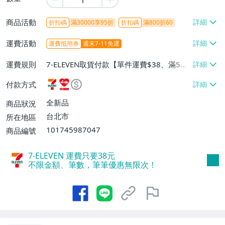
商品活動
折扣碼
滿30000享95折
折扣碼
滿800折60
運費活動
運費抵用券
週末7-11免運
運費規則
7-ELEVEN取貨付款【單件運費$38、滿5件
或消費滿$1298免運費】、7-ELEVEN取貨
付款方式
不付款【免運費】、萊爾富取貨付款【單件
運費$60、滿5件或消費滿$1298免運
全新品
商品狀況
費】、宅配/貨運【單件運費$120、滿5件
台北市
所在地區
或消費滿$1598免運費】
101745987047
商品編號
7-ELEVEN 運費只要
38
元
不限金額、筆數，筆筆優惠無限次！