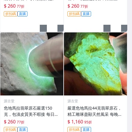
時，即刻競拍。危地馬拉翡翠
拍，今夜11點截標！真實成交
$ 260
$ 260
77折
77折
擬價 藍色翡翠 晶塊 夜拍截標
等你來。危地馬拉 翡翠原石 拍
折扣碼
直購
折扣碼
直購
十一點
賣
源古堂
源古堂
危地馬拉翡翠原石嚴選150
嚴選危地馬拉44克翡翠原石，
克，包漬皮質美不暇接 每日拍
精工雕琢盡顯天然風采 每晚11
賣晚11點截標 真實成交 危地
點截標 日拍推薦 危地馬拉 翡
$ 260
$ 1,160
77折
95折
馬拉、翡翠原石、包漿皮
翠原石 雕琢作品
折扣碼
直購
折扣碼
直購