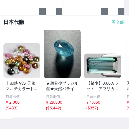
日本代購
看全部
非加熱 VVS 天然
★超希少ブラジル
【希少】0.66カラ
マルチカラートル
産★天然パライバ
ット アフリカ産
マリン 3.1mm x
トルマリン★ 0.2
ブルーグリーン・
目前出價
目前出價
目前出價
22個 3.05カラッ
54ct ブラジル産
トルマリン
¥ 2,000
¥ 29,800
¥ 1,650
¥
ト
ルース 中央宝石
(
$433
)
(
$6,442
)
(
$357
)
(
研究所 CGL分析
報告書付 ネオン
ブルー ルース