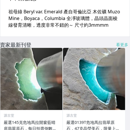
賣家最新刊登
看更多
源古堂
源古堂
嚴選145克危地馬拉開窗藍晴
嚴選0139T危地馬拉翡翠原
底翡翠原石，每日拍賣倒數計
石，47克晶瑩美石，限量上