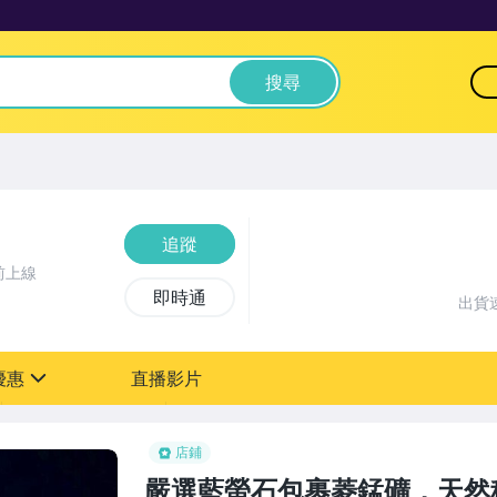
搜尋
追蹤
前上線
即時通
出貨
優惠
直播影片
sign
店鋪
嚴選藍螢石包裹菱錳礦，天然稀有晶