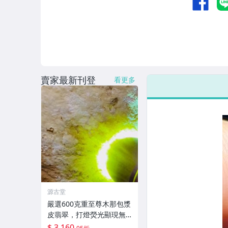
賣家最新刊登
看更多
源古堂
嚴選600克重至尊木那包漿
皮翡翠，打燈熒光顯現無
比美質，肉細膩膠感佳水
$ 3,160