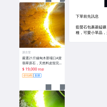
源古堂
嚴選21斤緬甸木那場口A貨
翡翠原石，天然料皮殼完
整，打燈黃霧展現水頭
$ 19,000
95折
佳，種水化開，未動工
折扣碼
直購
藝，保存完好，適合雕刻
手鐲、掛件與把件。支持
檢測，私聊洽購。