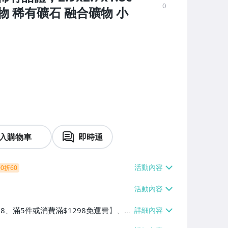
0
 稀有礦石 融合礦物 小
入購物車
即時通
0折60
38、滿5件或消費滿$1298免運費】、7-
、萊爾富取貨付款【單件運費$60、滿5件