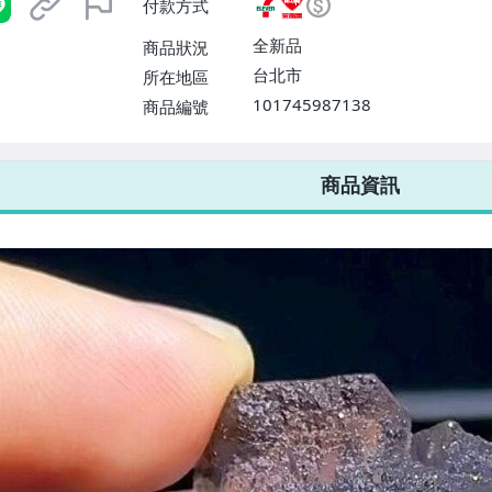
付款方式
或消費滿$1298免運費】、宅配
$1598免運費】
全新品
商品狀況
台北市
所在地區
101745987138
商品編號
7-ELEVEN 運費只要
38
元
不限金額、筆數，筆筆優惠無限次！
商品資訊