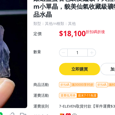
m小單晶，貌美仙氣收藏級礦物
品水晶
類型：其他/n種類：其他
$18,100
定價
數量
立即購買
加
商品活動
折扣碼
滿30000享95折
折扣碼
滿80
運費活動
運費抵用券
週末7-11免運
運費規則
7-ELEVEN取貨付款【單件運費$
ELEVEN取貨不付款【免運費】