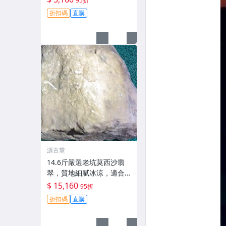
95折
頭足，原石未加工適合多
折扣碼
直購
樣佩戴與雕刻，精品級收
藏選物。 手鐲 佛珠 掛件
源古堂
14.6斤嚴選老坑莫西沙翡
翠，質地細膩冰涼，適合
雕刻掛件或手鐲，燈下展
$ 15,160
95折
現無限魅力。性比超高推
折扣碼
直購
薦！乾凈底色，大空間雕
琢。A貨保證！ 翡翠 A貨翡
翠 大件