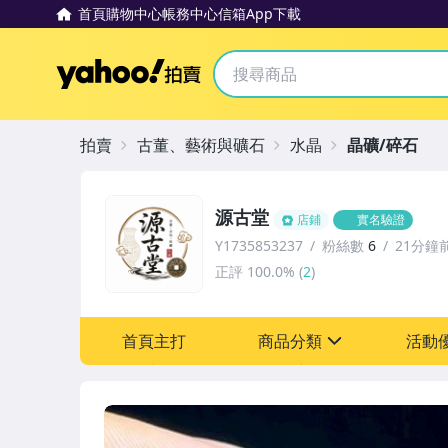
首頁
購物中心
帳務中心
信箱
App下載
Yahoo拍賣
拍賣
古董、藝術與礦石
水晶
晶礦/碎石
源古堂
店鋪
實名驗證
Y1735853237
粉絲數
6
21分鐘
正評
100.0%
(
2
)
首頁主打
商品分類
活動
sign
其它
[全店] 周年慶
[全店] 粉絲專享