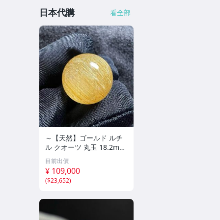
日本代購
看全部
～【天然】ゴールド ルチ
ル クオーツ 丸玉 18.2mm
8.5g
目前出價
¥ 109,000
(
$23,652
)