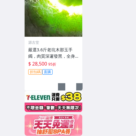
源古堂
嚴選3.6斤老坑木那玉手
鐲，肉質深邃發黑，全身
脫沙，內化冰凍美愝手鐲
$ 28,500
95折
翡翠 玉石 A貨
折扣碼
直購