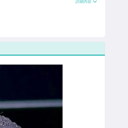
/貨運【單件運費$120、滿5件或消費滿