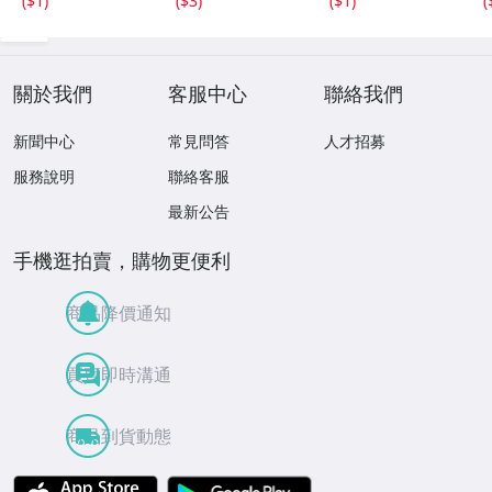
(
$1
)
(
$3
)
(
$1
)
(
ス ジュエリー 外
し石 0808⑧
關於我們
客服中心
聯絡我們
新聞中心
常見問答
人才招募
服務說明
聯絡客服
最新公告
手機逛拍賣，購物更便利
商品降價通知
買賣即時溝通
商品到貨動態
APP Store
Google Play