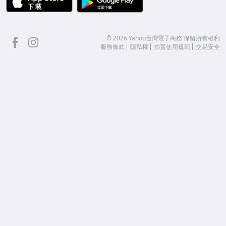
facebook
Instagram
©
2026
Yahoo台灣電子商務 保留所有權利
服務條款
隱私權
拍賣使用規範
交易安全