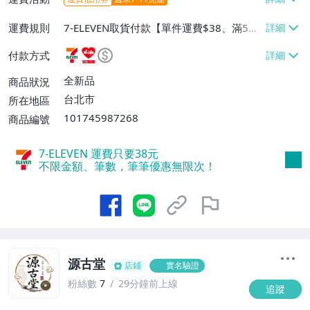
運費規則
7-ELEVEN取貨付款【單件運費$38、滿5件
或消費滿$1298免運費】、7-ELEVEN取貨
付款方式
不付款【免運費】、萊爾富取貨付款【單件
運費$60、滿5件或消費滿$1298免運
全新品
商品狀況
費】、宅配/貨運【單件運費$120、滿5件
台北市
所在地區
或消費滿$1598免運費】
101745987268
商品編號
7-ELEVEN 運費只要
38
元
不限金額、筆數，筆筆優惠無限次！
源古堂
店鋪
實名驗證
粉絲數
7
29分鐘前上線
追蹤
7