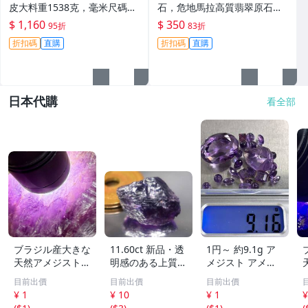
皮大料重1538克，毫米尺碼專
石，危地馬拉高質翡翠原石推
為收藏家推薦。10月拍賣，晚
薦，適合收藏與鑑賞 翡翠 原石
$ 1,160
$ 350
95折
83折
11點截標。 危地馬拉 翡翠 原
折扣碼
直購
折扣碼
直購
石
日本代購
看全部
ブラジル産大きな
11.60ct 新品・透
1円～ 約9.1g ア
天然アメジスト結
明感のある上質な
メジスト アメシ
晶895g［紫水
天然アメシスト原
スト ルース ビー
目前出價
目前出價
目前出價
晶］1本剣^ ^綺麗
石 ブラジル産
ズ おまとめ セッ
¥ 1
¥ 10
¥ 1
¥
ト 宝石 色石 ルー