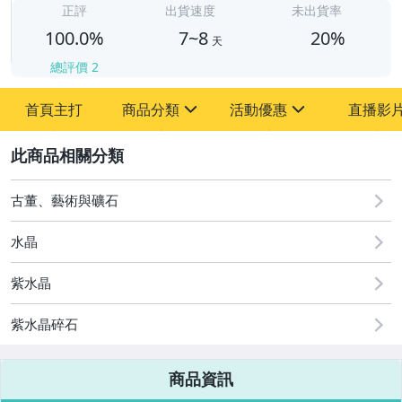
正評
出貨速度
未出貨率
100.0%
7~8
20%
天
總評價
2
首頁主打
商品分類
活動優惠
直播影
sign
sign
2
其它
[全店] 周年慶
[全店] 粉絲專享
古董、藝術與礦石
水晶
紫水晶
紫水晶碎石
商品資訊