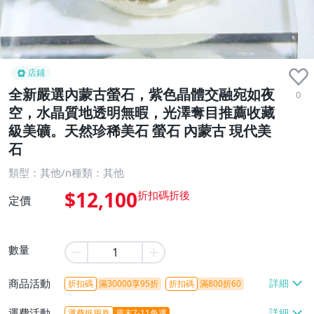
店鋪
全新嚴選內蒙古螢石，紫色晶體交融宛如夜
0
空，水晶質地透明無暇，光澤奪目推薦收藏
級美礦。天然珍稀美石 螢石 內蒙古 現代美
石
類型：其他/n種類：其他
$12,100
定價
數量
商品活動
折扣碼
滿30000享95折
折扣碼
滿800折60
運費活動
運費抵用券
週末7-11免運