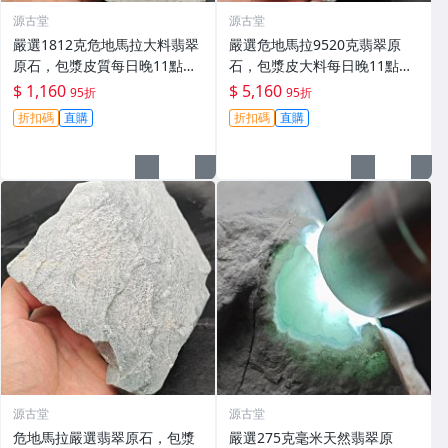
源古堂
源古堂
嚴選1812克危地馬拉大料翡翠
嚴選危地馬拉9520克翡翠原
原石，包漿皮質每日晚11點截
石，包漿皮大料每日晚11點拍
拍。 危地馬拉 翡翠原石 大料
賣截標，真實成交保證！翡翠
$ 1,160
$ 5,160
95折
95折
原石 拍賣 9520克
折扣碼
直購
折扣碼
直購
源古堂
源古堂
危地馬拉嚴選翡翠原石，包漿
嚴選275克毫米天然翡翠原