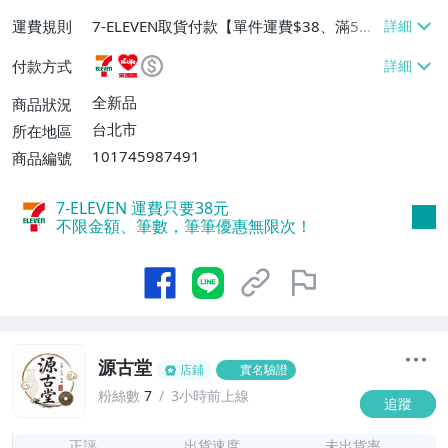
運費規則
7-ELEVEN取貨付款【單件運費$38、滿5件
或消費滿$1298免運費】、7-ELEVEN取貨
付款方式
不付款【免運費】、萊爾富取貨付款【單件
運費$60、滿5件或消費滿$1298免運
全新品
商品狀況
費】、宅配/貨運【單件運費$120、滿5件
台北市
所在地區
或消費滿$1598免運費】
101745987491
商品編號
7-ELEVEN 運費只要
38
元
不限金額、筆數，筆筆優惠無限次！
源古堂
店鋪
實名驗證
粉絲數
7
3小時前上線
追蹤
7
正評
出貨速度
未出貨率