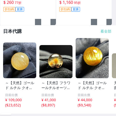
賣晚11點截標 真實成交 危地
點截標 日拍推薦 危地馬拉 翡
$ 260
$ 1,160
77折
95折
馬拉、翡翠原石、包漿皮
翠原石 雕琢作品
折扣碼
直購
折扣碼
直購
日本代購
看全部
～【天然】ゴール
～【天然】フラワ
～【天然】ゴール
ド ルチル クオー
ールチルオーツ
ド ルチル クオー
ツ 丸玉 18.2mm
丸玉 10.5mm 1.6
ツ 丸玉 13.7mm
目前出價
目前出價
目前出價
8.5g
g
3.7g
¥ 109,000
¥ 41,000
¥ 44,000
¥
(
$23,652
)
(
$8,897
)
(
$9,548
)
(