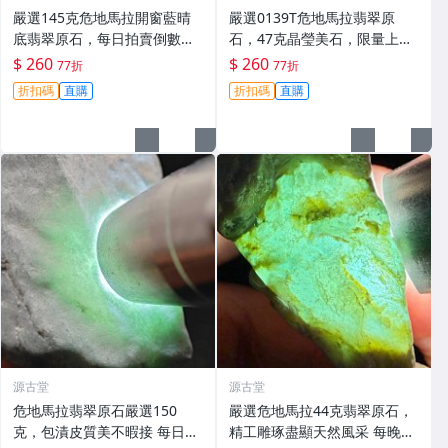
嚴選145克危地馬拉開窗藍晴
嚴選0139T危地馬拉翡翠原
底翡翠原石，每日拍賣倒數計
石，47克晶瑩美石，限量上
時，即刻競拍。危地馬拉翡翠
拍，今夜11點截標！真實成交
$ 260
$ 260
77折
77折
擬價 藍色翡翠 晶塊 夜拍截標
等你來。危地馬拉 翡翠原石 拍
折扣碼
直購
折扣碼
直購
十一點
賣
源古堂
源古堂
危地馬拉翡翠原石嚴選150
嚴選危地馬拉44克翡翠原石，
克，包漬皮質美不暇接 每日拍
精工雕琢盡顯天然風采 每晚11