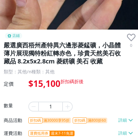
店鋪
嚴選廣西梧州產特異六邊形菱錳礦，小晶體
0
薄片展現獨特粉紅轉赤色，珍貴天然美石收
藏品 8.2x5x2.8cm 菱錺礦 美石 收藏
類型：其他/n種類：其他
$15,100
定價
數量
商品活動
折扣碼
滿30000享95折
折扣碼
滿800折60
運費活動
運費抵用券
週末7-11免運