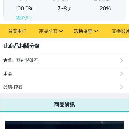
100.0%
7~8
20%
天
總評價
2
首頁主打
商品分類
活動優惠
直播影
sign
sign
2
其它
[全店] 周年慶
[全店] 粉絲專享
古董、藝術與礦石
水晶
晶礦/碎石
商品資訊