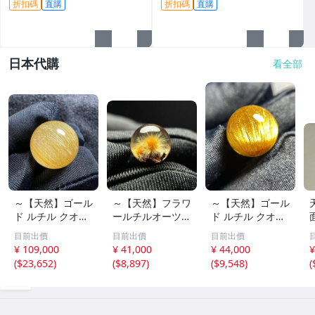
折扣碼
直購
折扣碼
直購
日本代購
看全部
～【天然】ゴール
～【天然】フラワ
～【天然】ゴール
ド ルチル クオー
ールチルオーツ
ド ルチル クオー
ツ 丸玉 18.2mm
丸玉 10.5mm 1.6
ツ 丸玉 13.7mm
目前出價
目前出價
目前出價
8.5g
g
3.7g
¥ 109,000
¥ 41,000
¥ 44,000
¥
(
$23,652
)
(
$8,897
)
(
$9,548
)
(