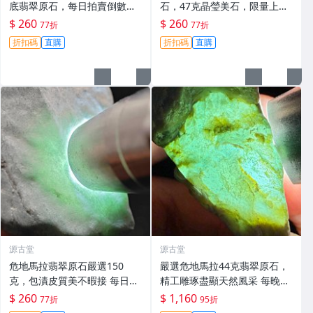
底翡翠原石，每日拍賣倒數計
石，47克晶瑩美石，限量上
時，即刻競拍。危地馬拉翡翠
拍，今夜11點截標！真實成交
$ 260
$ 260
77折
77折
擬價 藍色翡翠 晶塊 夜拍截標
等你來。危地馬拉 翡翠原石 拍
折扣碼
直購
折扣碼
直購
十一點
賣
源古堂
源古堂
危地馬拉翡翠原石嚴選150
嚴選危地馬拉44克翡翠原石，
克，包漬皮質美不暇接 每日拍
精工雕琢盡顯天然風采 每晚11
賣晚11點截標 真實成交 危地
點截標 日拍推薦 危地馬拉 翡
$ 260
$ 1,160
77折
95折
馬拉、翡翠原石、包漿皮
翠原石 雕琢作品