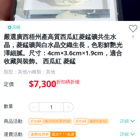
店鋪
嚴選廣西梧州產高質西瓜紅菱錳礦共生水
0
晶，菱錳礦與白水晶交織生長，色彩鮮艷光
澤細膩。尺寸：4cm×3.6cm×1.9cm，適合
收藏與裝飾。 西瓜紅 菱錳
類型：其他/n種類：其他
$7,300
定價
數量
商品活動
折扣碼
滿30000享95折
折扣碼
滿800折60
運費活動
運費抵用券
週末7-11免運