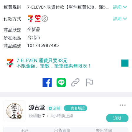
運費規則
7-ELEVEN取貨付款【單件運費$38、滿5件
或消費滿$1298免運費】、7-ELEVEN取貨
付款方式
不付款【免運費】、萊爾富取貨付款【單件
運費$60、滿5件或消費滿$1298免運
全新品
商品狀況
費】、宅配/貨運【單件運費$120、滿5件
台北市
所在地區
或消費滿$1598免運費】
101745987495
商品編號
7-ELEVEN 運費只要
38
元
不限金額、筆數，筆筆優惠無限次！
源古堂
店鋪
實名驗證
粉絲數
7
4小時前上線
追蹤
7
正評
出貨速度
未出貨率