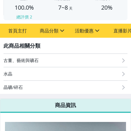
100.0%
7~8
20%
天
總評價
2
首頁主打
商品分類
活動優惠
直播影
sign
sign
2
其它
[全店] 周年慶
[全店] 粉絲專享
古董、藝術與礦石
水晶
晶礦/碎石
商品資訊