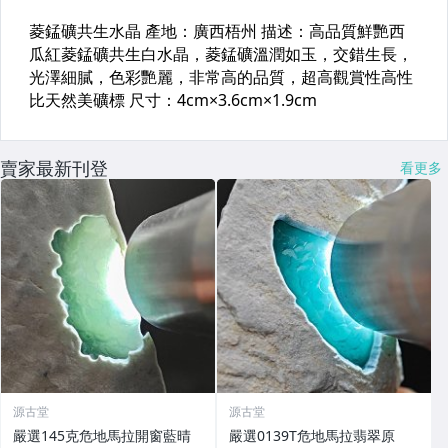
賣家最新刊登
看更多
源古堂
源古堂
嚴選145克危地馬拉開窗藍晴
嚴選0139T危地馬拉翡翠原