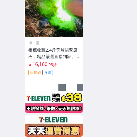
源古堂
推薦收藏2.4斤天然翡翠原
石，精品嚴選直接到家。
翡翠 原石 翡翠玉石
$ 16,160
95折
折扣碼
直購