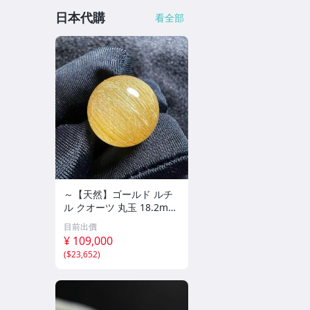
日本代購
看全部
～【天然】ゴールド ルチ
ル クオーツ 丸玉 18.2mm
8.5g
目前出價
¥ 109,000
(
$23,652
)