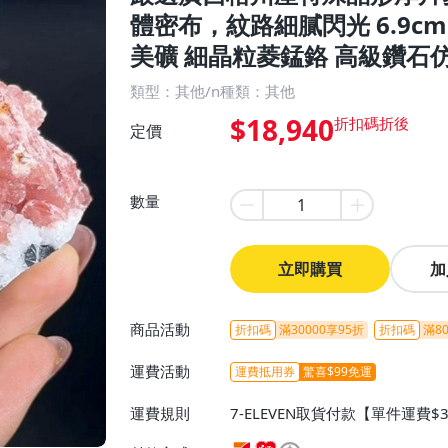
體密布，紋路細膩閃光 6.9cm×
美礦 細晶粒菱錳鉻 高級鑽石
類型：其他/n種類：其他
$18,940
定價
數量
立即購買
加
商品活動
折扣碼
滿30000享95折
折扣碼
滿80
運費活動
運費抵用券
驚喜$99免運
運費規則
7-ELEVEN取貨付款【單件運費$
ELEVEN取貨不付款【免運費】