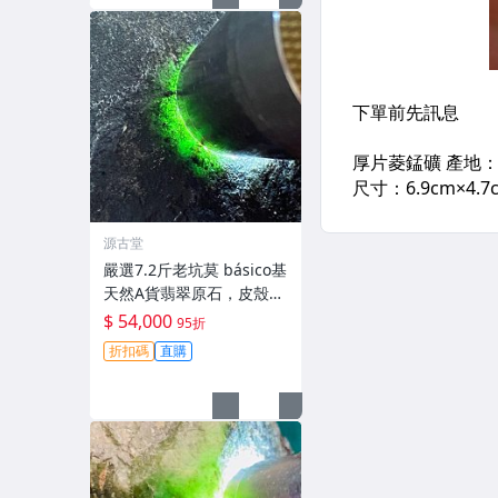
源古堂
嚴選7.2斤老坑莫 básico基
天然A貨翡翠原石，皮殼完
整色辣陽起熒光，適合手
$ 54,000
95折
鐲與雕刻。正規檢測保障
折扣碼
直購
收藏級料子。 莫 básico
翡翠 天然A貨