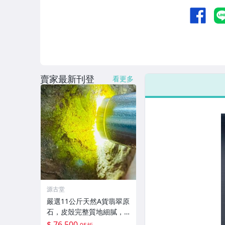
賣家最新刊登
看更多
源古堂
嚴選11公斤天然A貨翡翠原
石，皮殼完整質地細膩，
適合作為雕刻手鐲材料，
$ 76,500