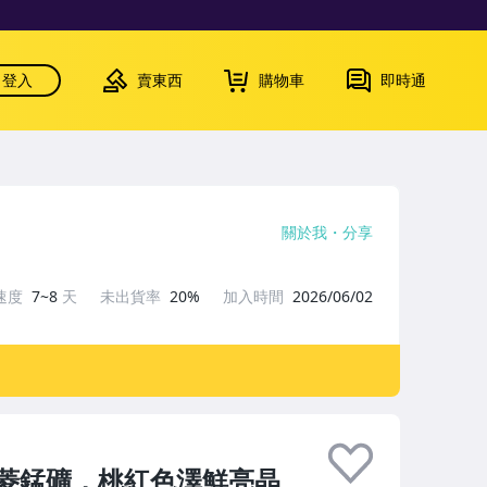
登入
賣東西
購物車
即時通
關於我
分享
速度
7~8
天
未出貨率
20%
加入時間
2026/06/02
菱錳礦，桃紅色澤鮮亮晶