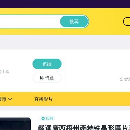
搜尋
追蹤
前上線
即時通
出貨
優惠
直播影片
sign
店鋪
嚴選廣西梧州產特殊晶形厚片