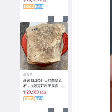
95折
冰膠感與熒光俱佳。全新
折扣碼
直購
未開料精品，適合收藏愛
好者。 天然翡翠、翡翠原
石、冰膠翡翠
源古堂
嚴選12.3公斤天然翡翠原
石，皮殼完好料子厚實，
適合打造手鏈原料，保有
$ 20,900
95折
原始美態等您開發。天然A
折扣碼
直購
貨翡翠原石，盡顯貴氣風
采。 天然翡翠 A貨 翡翠玉
石