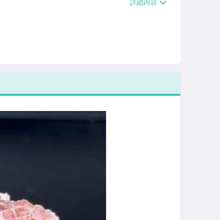
/貨運【單件運費$120、滿5件或消費滿