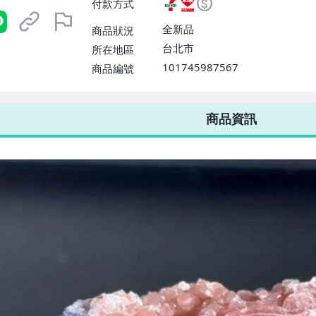
付款方式
或消費滿$1298免運費】、宅配
$1598免運費】
全新品
商品狀況
台北市
所在地區
101745987567
商品編號
7-ELEVEN 運費只要
38
元
不限金額、筆數，筆筆優惠無限次！
商品資訊