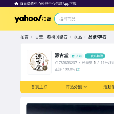
首頁
購物中心
帳務中心
信箱
App下載
Yahoo拍賣
拍賣
古董、藝術與礦石
水晶
晶礦/碎石
源古堂
店鋪
實名驗證
Y1735853237
粉絲數
6
11分鐘
正評
100.0%
(
2
)
首頁主打
商品分類
活動
sign
其它
[全店] 周年慶
[全店] 粉絲專享