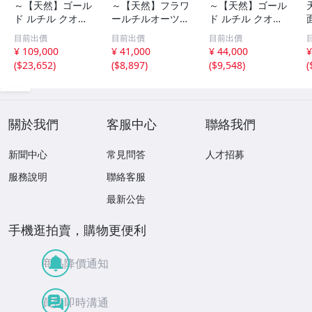
～【天然】ゴール
～【天然】フラワ
～【天然】ゴール
ド ルチル クオー
ールチルオーツ
ド ルチル クオー
ツ 丸玉 18.2mm
丸玉 10.5mm 1.6
ツ 丸玉 13.7mm
目前出價
目前出價
目前出價
8.5g
g
3.7g
¥ 109,000
¥ 41,000
¥ 44,000
¥
(
$23,652
)
(
$8,897
)
(
$9,548
)
(
關於我們
客服中心
聯絡我們
新聞中心
常見問答
人才招募
服務說明
聯絡客服
最新公告
手機逛拍賣，購物更便利
商品降價通知
買賣即時溝通