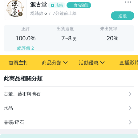
源古堂
店鋪
實名驗證
粉絲數
6
7分鐘前上線
追蹤
7
正評
出貨速度
未出貨率
100.0%
7~8
20%
天
總評價
2
首頁主打
商品分類
活動優惠
直播影
sign
sign
2
其它
[全店] 周年慶
[全店] 粉絲專享
古董、藝術與礦石
水晶
晶礦/碎石