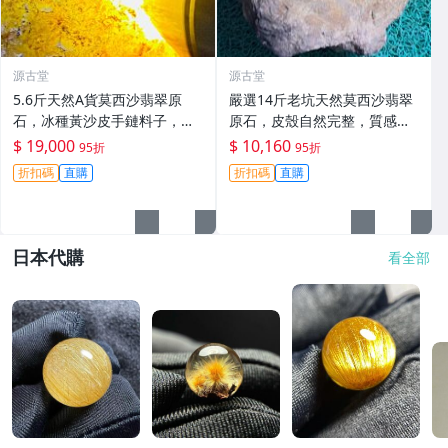
源古堂
源古堂
5.6斤天然A貨莫西沙翡翠原
嚴選14斤老坑天然莫西沙翡翠
石，冰種黃沙皮手鏈料子，水
原石，皮殼自然完整，質感
頭佳適合打造掛件或手鏈 莫西
佳，狀態上乘，適合打造手鍊
$ 19,000
$ 10,160
95折
95折
沙 手鏈 料子
或精品收藏 A貨翡翠 翡翠原石
折扣碼
直購
折扣碼
直購
天然料型
日本代購
看全部