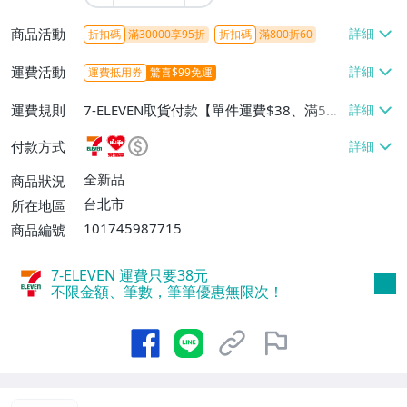
商品活動
折扣碼
滿30000享95折
折扣碼
滿800折60
運費活動
運費抵用券
驚喜$99免運
運費規則
7-ELEVEN取貨付款【單件運費$38、滿5件
或消費滿$1298免運費】、7-ELEVEN取貨
付款方式
不付款【免運費】、萊爾富取貨付款【單件
運費$60、滿5件或消費滿$1298免運
全新品
商品狀況
費】、宅配/貨運【單件運費$120、滿5件
台北市
所在地區
或消費滿$1598免運費】
101745987715
商品編號
7-ELEVEN 運費只要
38
元
不限金額、筆數，筆筆優惠無限次！