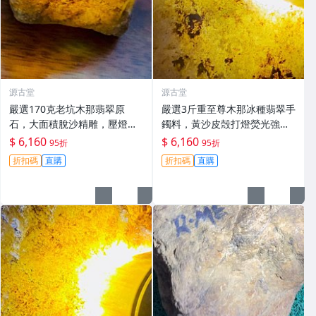
源古堂
源古堂
嚴選170克老坑木那翡翠原
嚴選3斤重至尊木那冰種翡翠手
石，大面積脫沙精雕，壓燈通
鐲料，黃沙皮殻打燈熒光強
透無雜質，油性佳冰種特級，
烈，水頭極佳，種水化開石型
$ 6,160
$ 6,160
95折
95折
適合收藏與鑽刻#翡翠 #老坑玉
規整，皮殼完整無損。適合做
折扣碼
直購
折扣碼
直購
#冰種翡翠
手鐲、掛件或雕刻，保留原礦
狀態。 翡翠 A貨