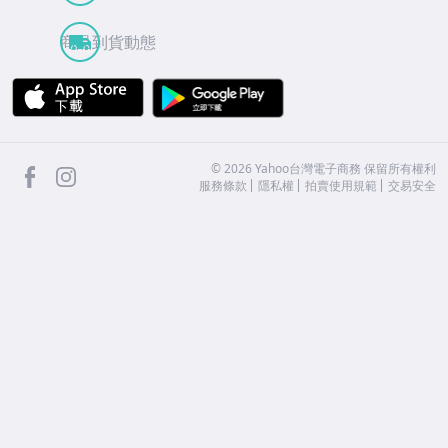
商品到貨動態
APP Store
Google Play
facebook
Instagram
©
2026
Yahoo台灣電子商務 保留所有權利
服務條款
隱私權
拍賣使用規範
交易安全