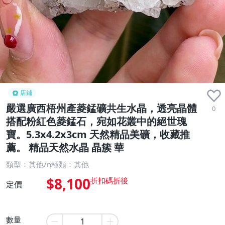
店鋪
嚴選廣西梧州產菱錳礦共生水晶，透亮晶體
0
搭配粉紅色菱錳石，宛如花叢中的絕世瑰
寶。5.3x4.2x3cm 天然精品美礦，收藏推
薦。 精品天然水晶 晶簇 華
類型：其他/n種類：其他
$8,100
定價
數量