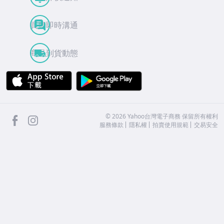
買賣即時溝通
商品到貨動態
APP Store
Google Play
facebook
Instagram
©
2026
Yahoo台灣電子商務 保留所有權利
服務條款
隱私權
拍賣使用規範
交易安全