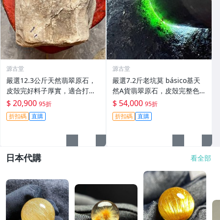
源古堂
源古堂
嚴選12.3公斤天然翡翠原石，
嚴選7.2斤老坑莫 básico基天
皮殼完好料子厚實，適合打造
然A貨翡翠原石，皮殼完整色
手鏈原料，保有原始美態等您
辣陽起熒光，適合手鐲與雕
$ 20,900
$ 54,000
95折
95折
開發。天然A貨翡翠原石，盡
刻。正規檢測保障收藏級料
折扣碼
直購
折扣碼
直購
顯貴氣風采。 天然翡翠 A貨 翡
子。 莫 básico 翡翠 天然A貨
翠玉石
日本代購
看全部