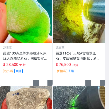
源古堂
源古堂
嚴選130克至尊木那脫沙玩冰
嚴選11公斤天然A貨翡翠原
綠天然翡翠原石，國檢鑒定真
石，皮殼完整質地細膩，適合
品保證，收到即可驗貨。支持
作為雕刻手鐲材料，冰膠感與
$ 28,500
$ 76,500
95折
95折
國家珠寶玉石質量監督檢驗中
熒光俱佳。全新未開料精品，
折扣碼
直購
折扣碼
直購
心証書。 木那脫沙 天然翡翠
適合收藏愛好者。 天然翡翠、
碧玉
翡翠原石、冰膠翡翠