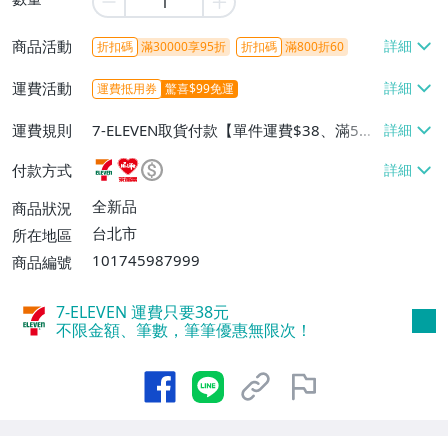
商品活動
折扣碼
滿30000享95折
折扣碼
滿800折60
運費活動
運費抵用券
驚喜$99免運
運費規則
7-ELEVEN取貨付款【單件運費$38、滿5件
或消費滿$1298免運費】、7-ELEVEN取貨
付款方式
不付款【免運費】、萊爾富取貨付款【單件
運費$60、滿5件或消費滿$1298免運
全新品
商品狀況
費】、宅配/貨運【單件運費$120、滿5件
台北市
所在地區
或消費滿$1598免運費】
101745987999
商品編號
7-ELEVEN 運費只要
38
元
不限金額、筆數，筆筆優惠無限次！