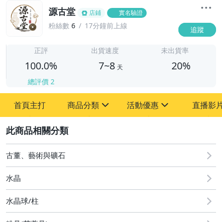
源古堂
店鋪
實名驗證
粉絲數
6
17分鐘前上線
追蹤
7
正評
出貨速度
未出貨率
100.0%
7~8
20%
天
總評價
2
首頁主打
商品分類
活動優惠
直播影
sign
sign
2
其它
[全店] 周年慶
[全店] 粉絲專享
古董、藝術與礦石
水晶
水晶球/柱