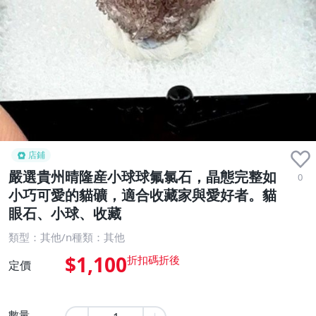
店鋪
嚴選貴州晴隆産小球球氟氯石，晶態完整如
0
小巧可愛的貓礦，適合收藏家與愛好者。貓
眼石、小球、收藏
類型：其他/n種類：其他
$1,100
定價
數量