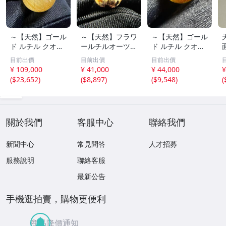
～【天然】ゴール
～【天然】フラワ
～【天然】ゴール
ド ルチル クオー
ールチルオーツ
ド ルチル クオー
ツ 丸玉 18.2mm
丸玉 10.5mm 1.6
ツ 丸玉 13.7mm
目前出價
目前出價
目前出價
8.5g
g
3.7g
¥ 109,000
¥ 41,000
¥ 44,000
¥
(
$23,652
)
(
$8,897
)
(
$9,548
)
(
關於我們
客服中心
聯絡我們
新聞中心
常見問答
人才招募
服務說明
聯絡客服
最新公告
手機逛拍賣，購物更便利
商品降價通知