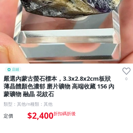
店鋪
嚴選內蒙古螢石標本，3.3x2.8x2cm板狀
0
薄晶體顏色濃郁 磨片礦物 高端收藏 156 內
蒙礦物 融晶 花紋石
類型：其他/n種類：其他
$2,400
定價