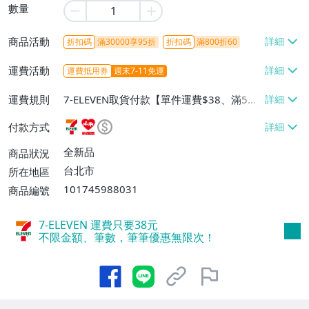
數量
商品活動
折扣碼
滿30000享95折
折扣碼
滿800折60
運費活動
運費抵用券
週末7-11免運
運費規則
7-ELEVEN取貨付款【單件運費$38、滿5件
或消費滿$1298免運費】、7-ELEVEN取貨
付款方式
不付款【免運費】、萊爾富取貨付款【單件
運費$60、滿5件或消費滿$1298免運
全新品
商品狀況
費】、宅配/貨運【單件運費$120、滿5件
台北市
所在地區
或消費滿$1598免運費】
101745988031
商品編號
7-ELEVEN 運費只要
38
元
不限金額、筆數，筆筆優惠無限次！