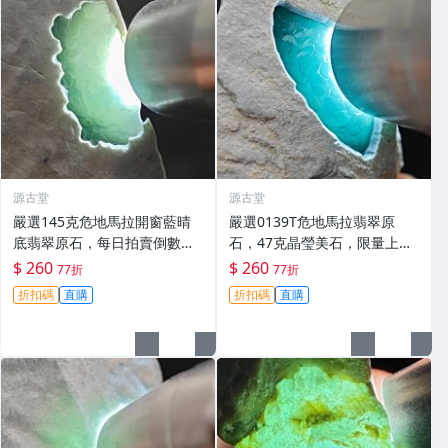
源古堂
源古堂
嚴選145克危地馬拉開窗藍晴
嚴選0139T危地馬拉翡翠原
底翡翠原石，每日拍賣倒數計
石，47克晶瑩美石，限量上
時，即刻競拍。危地馬拉翡翠
拍，今夜11點截標！真實成交
$ 260
$ 260
77折
77折
擬價 藍色翡翠 晶塊 夜拍截標
等你來。危地馬拉 翡翠原石 拍
折扣碼
直購
折扣碼
直購
十一點
賣