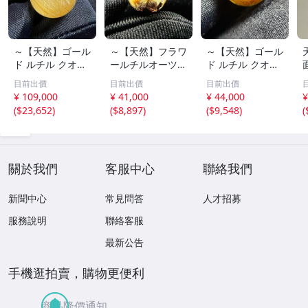
～【天然】ゴール
～【天然】フラワ
～【天然】ゴール
ド ルチル クオー
ールチルオーツ
ド ルチル クオー
ツ 丸玉 18.2mm
丸玉 10.5mm 1.6
ツ 丸玉 13.7mm
目前出價
目前出價
目前出價
8.5g
g
3.7g
¥ 109,000
¥ 41,000
¥ 44,000
¥
(
$23,652
)
(
$8,897
)
(
$9,548
)
(
關於我們
客服中心
聯絡我們
新聞中心
常見問答
人才招募
服務說明
聯絡客服
最新公告
手機逛拍賣，購物更便利
商品降價通知