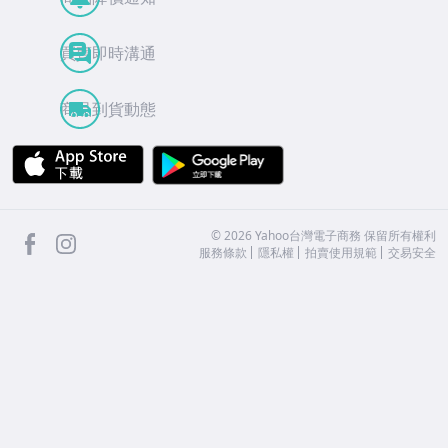
買賣即時溝通
商品到貨動態
APP Store
Google Play
facebook
Instagram
©
2026
Yahoo台灣電子商務 保留所有權利
服務條款
隱私權
拍賣使用規範
交易安全