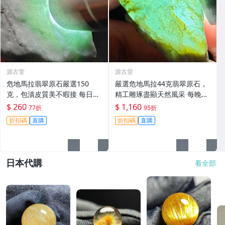
源古堂
源古堂
危地馬拉翡翠原石嚴選150
嚴選危地馬拉44克翡翠原石，
克，包漬皮質美不暇接 每日拍
精工雕琢盡顯天然風采 每晚11
賣晚11點截標 真實成交 危地
點截標 日拍推薦 危地馬拉 翡
$ 260
$ 1,160
77折
95折
馬拉、翡翠原石、包漿皮
翠原石 雕琢作品
折扣碼
直購
折扣碼
直購
日本代購
看全部