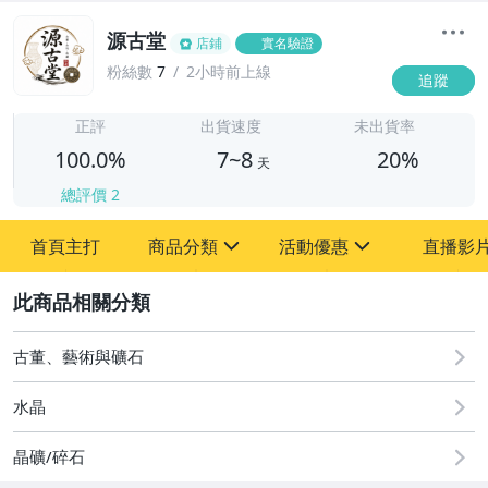
源古堂
店鋪
實名驗證
粉絲數
7
2小時前上線
追蹤
7
正評
出貨速度
未出貨率
100.0%
7~8
20%
天
總評價
2
首頁主打
商品分類
活動優惠
直播影
sign
sign
2
其它
[全店] 周年慶
[全店] 粉絲專享
古董、藝術與礦石
水晶
晶礦/碎石