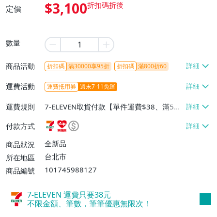
$3,100
定價
數量
商品活動
折扣碼
滿30000享95折
折扣碼
滿800折60
運費活動
運費抵用券
週末7-11免運
運費規則
7-ELEVEN取貨付款【單件運費$38、滿5件
或消費滿$1298免運費】、7-ELEVEN取貨
付款方式
不付款【免運費】、萊爾富取貨付款【單件
運費$60、滿5件或消費滿$1298免運
全新品
商品狀況
費】、宅配/貨運【單件運費$120、滿5件
台北市
所在地區
或消費滿$1598免運費】
101745988127
商品編號
7-ELEVEN 運費只要
38
元
不限金額、筆數，筆筆優惠無限次！