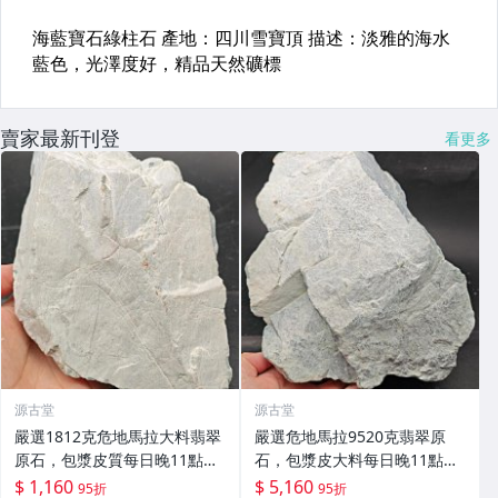
賣家最新刊登
看更多
源古堂
源古堂
嚴選1812克危地馬拉大料翡翠
嚴選危地馬拉9520克翡翠原
原石，包漿皮質每日晚11點截
石，包漿皮大料每日晚11點拍
拍。 危地馬拉 翡翠原石 大料
賣截標，真實成交保證！翡翠
$ 1,160
$ 5,160
95折
95折