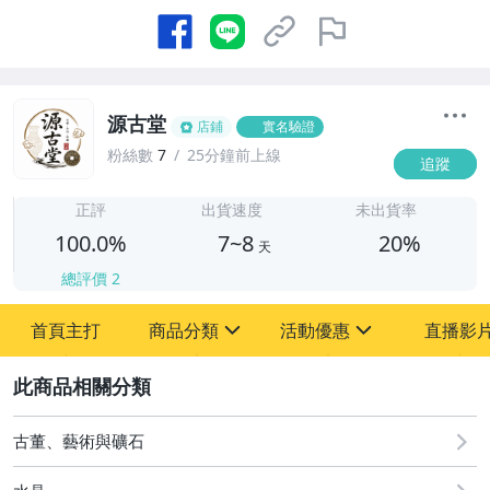
源古堂
店鋪
實名驗證
粉絲數
7
25分鐘前上線
追蹤
7
正評
出貨速度
未出貨率
100.0%
7~8
20%
天
總評價
2
首頁主打
商品分類
活動優惠
直播影
sign
sign
2
其它
[全店] 周年慶
[全店] 粉絲專享
古董、藝術與礦石