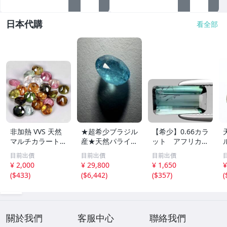
日本代購
看全部
非加熱 VVS 天然
★超希少ブラジル
【希少】0.66カラ
マルチカラートル
産★天然パライバ
ット アフリカ産
マリン 3.1mm x
トルマリン★ 0.2
ブルーグリーン・
目前出價
目前出價
目前出價
22個 3.05カラッ
54ct ブラジル産
トルマリン
¥ 2,000
¥ 29,800
¥ 1,650
¥
ト
ルース 中央宝石
(
$433
)
(
$6,442
)
(
$357
)
(
研究所 CGL分析
報告書付 ネオン
ブルー ルース
關於我們
客服中心
聯絡我們