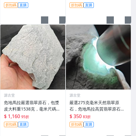
原石 拍賣 9520克
折扣碼
直購
折扣碼
直購
源古堂
源古堂
危地馬拉嚴選翡翠原石，包漿
嚴選275克毫米天然翡翠原
皮大料重1538克，毫米尺碼專
石，危地馬拉高質翡翠原石推
為收藏家推薦。10月拍賣，晚
薦，適合收藏與鑑賞 翡翠 原石
$ 1,160
$ 350
95折
83折
11點截標。 危地馬拉 翡翠 原
折扣碼
直購
折扣碼
直購
石