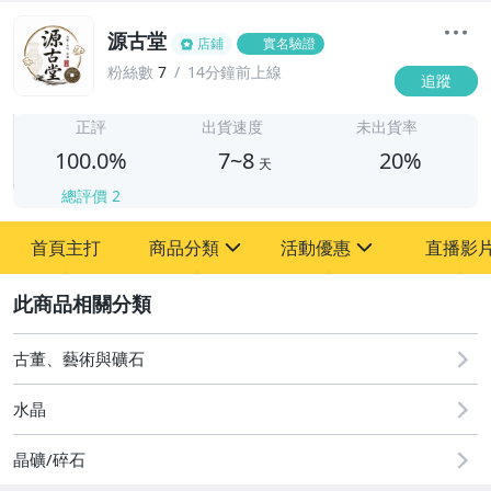
源古堂
店鋪
實名驗證
粉絲數
7
14分鐘前上線
追蹤
7
正評
出貨速度
未出貨率
100.0%
7~8
20%
天
總評價
2
首頁主打
商品分類
活動優惠
直播影
sign
sign
2
其它
[全店] 周年慶
[全店] 粉絲專享
古董、藝術與礦石
水晶
晶礦/碎石