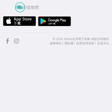
商品到貨動態
APP Store
Google Play
facebook
Instagram
©
2026
Yahoo台灣電子商務 保留所有權利
服務條款
隱私權
拍賣使用規範
交易安全