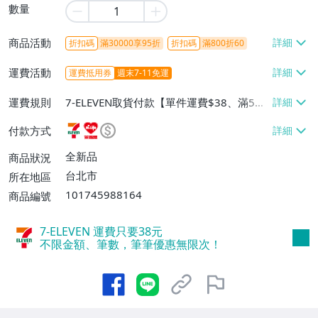
數量
商品活動
折扣碼
滿30000享95折
折扣碼
滿800折60
運費活動
運費抵用券
週末7-11免運
運費規則
7-ELEVEN取貨付款【單件運費$38、滿5件
或消費滿$1298免運費】、7-ELEVEN取貨
付款方式
不付款【免運費】、萊爾富取貨付款【單件
運費$60、滿5件或消費滿$1298免運
全新品
商品狀況
費】、宅配/貨運【單件運費$120、滿5件
台北市
所在地區
或消費滿$1598免運費】
101745988164
商品編號
7-ELEVEN 運費只要
38
元
不限金額、筆數，筆筆優惠無限次！