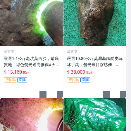
源古堂
源古堂
嚴選1.1公斤老坑莫西沙，晴底
嚴選10.80公斤莫灣基鐵銹皮玩
質地，綠色熒光透亮推薦#天
冰手鐲，螢光奪目膠感佳，收
然翡翠 A貨 翡翠玉石
藏把玩兩相宜 磯石 標本 翡翠
$ 15,160
$ 38,000
95折
95折
玉石
折扣碼
直購
折扣碼
直購