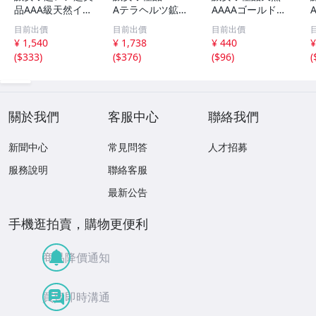
品AAA級天然イー
Aテラヘルツ鉱石
AAAAゴールドタ
グルアイブレスレ
マッサージ棒サイ
イチンルチルブレ
目前出價
目前出價
目前出價
ット 10mm [T15
ズ：小[T557-215
スレット 6mm [T
m
¥ 1,540
¥ 1,738
¥ 440
¥
6-6923]
1]
171-7937]
(
$333
)
(
$376
)
(
$96
)
(
關於我們
客服中心
聯絡我們
新聞中心
常見問答
人才招募
服務說明
聯絡客服
最新公告
手機逛拍賣，購物更便利
商品降價通知
買賣即時溝通