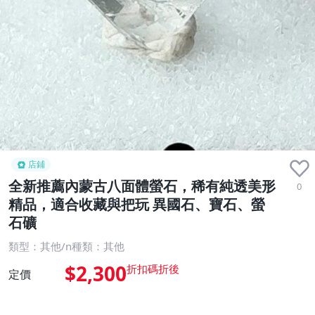
店鋪
全新推薦內蒙古八面體螢石，稀有純透美形
0
精品，適合收藏與把玩 異國石、寶石、螢
石礦
類型：其他/n種類：其他
$2,300
定價