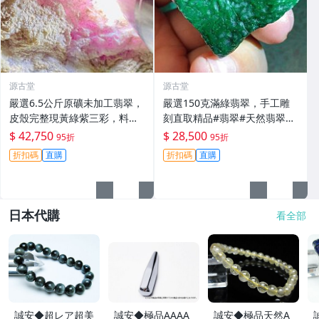
源古堂
源古堂
嚴選6.5公斤原礦未加工翡翠，
嚴選150克滿綠翡翠，手工雕
皮殼完整現黃綠紫三彩，料質
刻直取精品#翡翠#天然翡翠#A
細膩春色佳，適合把玩與收藏
貨翡翠玉石
$ 42,750
$ 28,500
95折
95折
高級春帶彩手鐲 翡翠 碧玉
折扣碼
直購
折扣碼
直購
日本代購
看全部
誠安◆超レア超美
誠安◆極品AAAA
誠安◆極品天然A