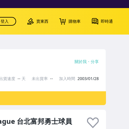
登入
賣東西
購物車
即時通
關於我
分享
出貨速度
--
天
未出貨率
--
加入時間
2003/01/28
.League 台北富邦勇士球員