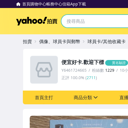
首頁
購物中心
帳務中心
信箱
App下載
Yahoo拍賣
拍賣
偶像、球員卡與郵幣
球員卡/其他收藏卡
便宜好卡.歡迎下標
實名驗證
Y6461724665
粉絲數
1229
10
正評
100.0%
(
2711
)
首頁主打
商品分類
直
sign
偶像、球員卡與郵幣