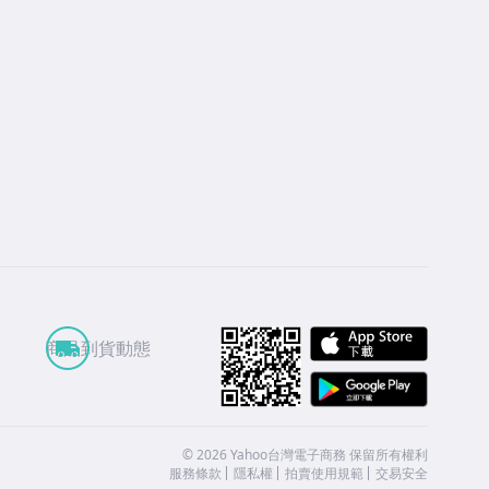
APP St
商品到貨動態
Google
©
2026
Yahoo台灣電子商務 保留所有權利
服務條款
隱私權
拍賣使用規範
交易安全