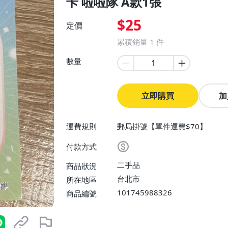
卡 啦啦隊 A款1張
$25
定價
累積銷量
1
件
數量
立即購買
加
運費規則
郵局掛號【單件運費$70】
付款方式
二手品
商品狀況
台北市
所在地區
101745988326
商品編號