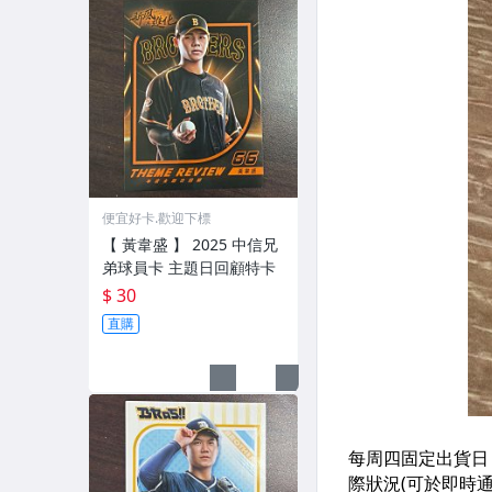
便宜好卡.歡迎下標
【 黃韋盛 】 2025 中信兄
弟球員卡 主題日回顧特卡
$ 30
直購