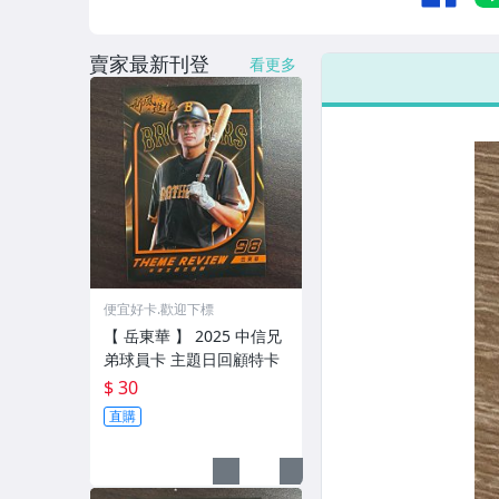
賣家最新刊登
看更多
便宜好卡.歡迎下標
【 岳東華 】 2025 中信兄
弟球員卡 主題日回顧特卡
$ 30
直購