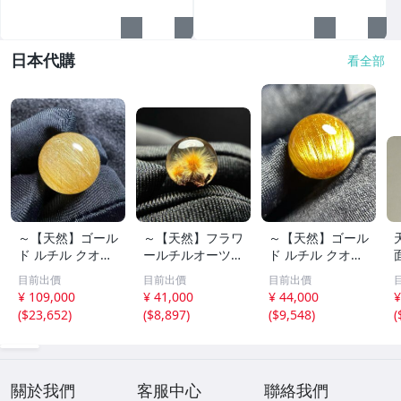
日本代購
看全部
～【天然】ゴール
～【天然】フラワ
～【天然】ゴール
ド ルチル クオー
ールチルオーツ
ド ルチル クオー
ツ 丸玉 18.2mm
丸玉 10.5mm 1.6
ツ 丸玉 13.7mm
目前出價
目前出價
目前出價
8.5g
g
3.7g
¥ 109,000
¥ 41,000
¥ 44,000
¥
(
$23,652
)
(
$8,897
)
(
$9,548
)
(
關於我們
客服中心
聯絡我們