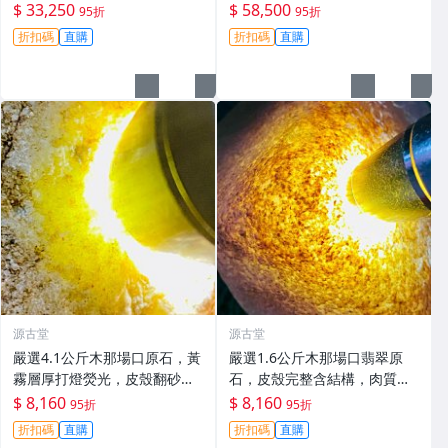
品手鐲#翡翠 #老木那 #A貨翡
開，形體端正壓手感強，起貨
$ 33,250
$ 58,500
95折
95折
翠
率高色辣色陽 滿色滿綠 直接收
折扣碼
直購
折扣碼
直購
藏 翡翠 翡翠玉石 A貨翡翠
源古堂
源古堂
嚴選4.1公斤木那場口原石，黃
嚴選1.6公斤木那場口翡翠原
霧層厚打燈熒光，皮殼翻砂均
石，皮殼完整含結構，肉質細
勻，肉細種老水頭佳，適合手
膩，適合作為手鐲原料，具熒
$ 8,160
$ 8,160
95折
95折
鐲制作 天然A貨翡翠 翡翠原石
光與膠感。#翡翠 #天然翡翠 #
折扣碼
直購
折扣碼
直購
A貨翡翠
冰種翡翠玉石