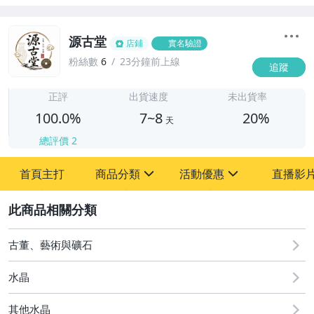
源古堂
店鋪
實名驗證
粉絲數
6
23分鐘前上線
追蹤
7
正評
出貨速度
未出貨率
100.0%
7~8
20%
天
總評價
2
首頁主打
商品分類
活動優惠
直播影
sign
sign
2
其它
[全店] 周年慶
[全店] 粉絲專享
古董、藝術與礦石
水晶
其他水晶