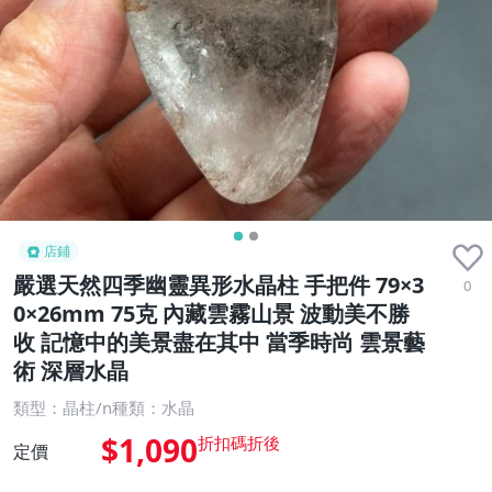
店鋪
嚴選天然四季幽靈異形水晶柱 手把件 79×3
0
0×26mm 75克 內藏雲霧山景 波動美不勝
收 記憶中的美景盡在其中 當季時尚 雲景藝
術 深層水晶
類型：晶柱/n種類：水晶
$1,090
定價