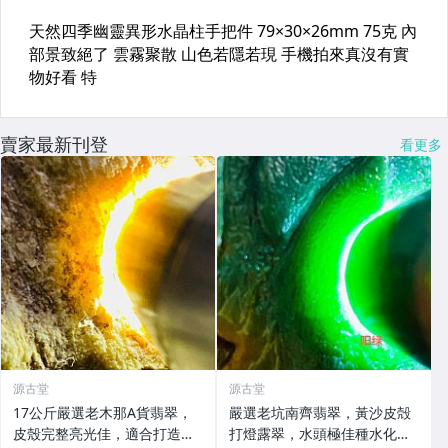
賣家最新刊登
看更多
源古堂
源古堂
17公斤嚴選老木那A貨翡翠，
嚴選老坑南齊翡翠，黃沙皮殻
皮殼完整亮光佳，適合打造精
打燈露翠，水頭極佳種水化