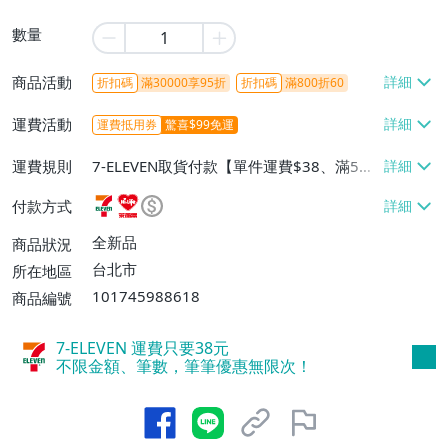
數量
商品活動
折扣碼
滿30000享95折
折扣碼
滿800折60
運費活動
運費抵用券
驚喜$99免運
運費規則
7-ELEVEN取貨付款【單件運費$38、滿5件
或消費滿$1298免運費】、7-ELEVEN取貨
付款方式
不付款【免運費】、萊爾富取貨付款【單件
運費$60、滿5件或消費滿$1298免運
全新品
商品狀況
費】、宅配/貨運【單件運費$120、滿5件
台北市
所在地區
或消費滿$1598免運費】
101745988618
商品編號
7-ELEVEN 運費只要
38
元
不限金額、筆數，筆筆優惠無限次！