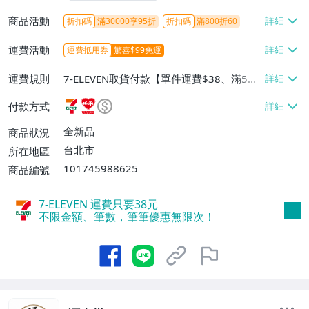
商品活動
折扣碼
滿30000享95折
折扣碼
滿800折60
運費活動
運費抵用券
驚喜$99免運
運費規則
7-ELEVEN取貨付款【單件運費$38、滿5件
或消費滿$1298免運費】、7-ELEVEN取貨
付款方式
不付款【免運費】、萊爾富取貨付款【單件
運費$60、滿5件或消費滿$1298免運
全新品
商品狀況
費】、宅配/貨運【單件運費$120、滿5件
台北市
所在地區
或消費滿$1598免運費】
101745988625
商品編號
7-ELEVEN 運費只要
38
元
不限金額、筆數，筆筆優惠無限次！