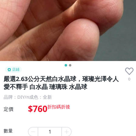
店鋪
嚴選2.63公分天然白水晶球，璀璨光澤令人
0
愛不釋手 白水晶 璉璃珠 水晶球
品牌：DIY/n成色：全新
$760
定價
數量