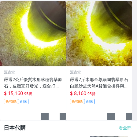
源古堂
源古堂
嚴選2公斤優質木那冰種翡翠原
嚴選7斤木那至尊緬甸翡翠原石
石，皮殻完好發光，適合打造
白臘沙皮天然A貨適合掛件與
手鐲或掛件 #翡翠 #冰種翡翠
取牌子 天然A貨緬甸翡翠原石
$ 15,160
$ 8,160
95折
95折
#A貨翡翠
7斤白臘沙皮晴底肉質細潤 7斤
折扣碼
直購
折扣碼
直購
木那天然A貨緬甸翡翠原石 白
臘沙皮
日本代購
看全部