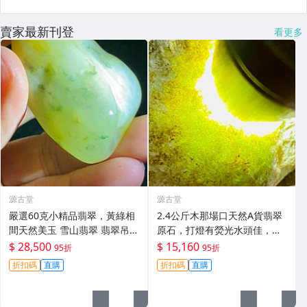
賣家最新刊登
看更多
源古堂
源古堂
嚴選60克小精品翡翠，黃綠相
2.4公斤木那場口天然A貨翡翠
間天然美玉 雪山翡翠 翡翠吊墜
原石，打燈有熒光水頭佳，適
天然石雕
合手鐲製作皮殼緊實，沙粒感
$ 28,500
$ 15,160
95折
95折
強。支持檢測可代加工 發碧 翡
折扣碼
直購
折扣碼
直購
翠 原石