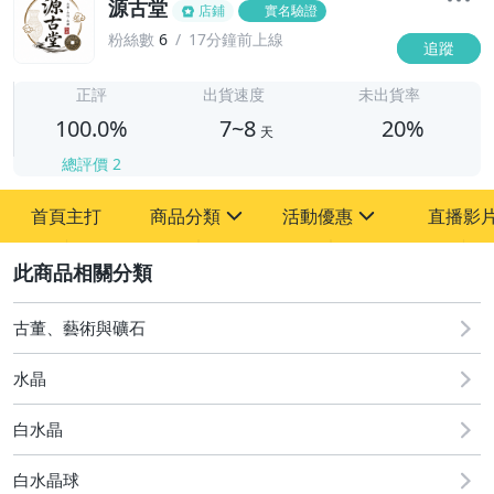
源古堂
店鋪
實名驗證
粉絲數
6
17分鐘前上線
追蹤
7
正評
出貨速度
未出貨率
100.0%
7~8
20%
天
總評價
2
首頁主打
商品分類
活動優惠
直播影
sign
sign
2
其它
[全店] 周年慶
[全店] 粉絲專享
古董、藝術與礦石
水晶
白水晶
白水晶球