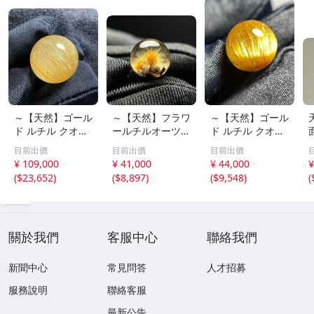
～【天然】ゴール
～【天然】フラワ
～【天然】ゴール
ド ルチル クオー
ールチルオーツ
ド ルチル クオー
ツ 丸玉 18.2mm
丸玉 10.5mm 1.6
ツ 丸玉 13.7mm
目前出價
目前出價
目前出價
8.5g
g
3.7g
¥ 109,000
¥ 41,000
¥ 44,000
¥
(
$23,652
)
(
$8,897
)
(
$9,548
)
(
關於我們
客服中心
聯絡我們
新聞中心
常見問答
人才招募
服務說明
聯絡客服
最新公告