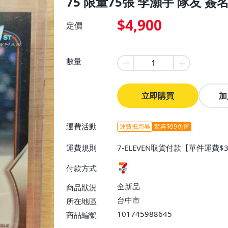
75 限量75張 李灝宇 隊友 簽名 
$4,900
定價
數量
立即購買
加
運費活動
運費抵用券
驚喜$99免運
運費規則
7-ELEVEN取貨付款【單件運費$
付款方式
全新品
商品狀況
台中市
所在地區
101745988645
商品編號