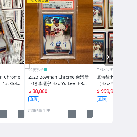
超人氣賣家
NEXT
94要拆卡
Y7986791289
n Chrome
2023 Bowman Chrome 台灣新
底特律老虎隊台灣怪
 1st Gold
巨砲 李灝宇 Hao Yu Lee 正RC
（Hao-Yu Lee）在 2
SA 9
新人藍亮簽名卡 PSA 10 完美 Bl
an Chrome 1st Bo
$ 88,880
$ 999,999
ue Ref. Auto /150
0簽名，「小彩虹」
直購
直購
近期銷量 1 件