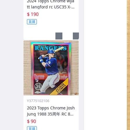
2024 Topps Chrome wya
tt langford rc USC35 X-Fr
actor 新人卡 方格閃
$ 190
直購
Y3775102106
2023 Topps Chrome Josh
Jung 1988 35周年 RC 88B
C-15 遊騎兵
$ 90
直購