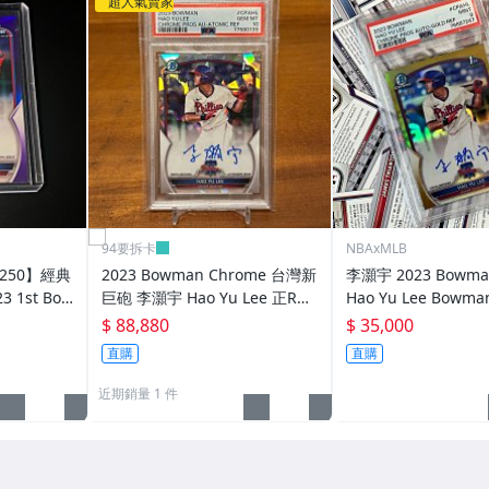
超人氣賣家
94要拆卡
NBAxMLB
250】經典
2023 Bowman Chrome 台灣新
李灝宇 2023 Bowma
 1st Bow
巨砲 李灝宇 Hao Yu Lee 正RC
Hao Yu Lee Bowman
 任選 李灝
新人亮面簽名卡 PSA 10 完美 At
reflector Auto /75 P
$ 88,880
$ 35,000
林昱珉
omic Auto /100
直購
直購
近期銷量 1 件