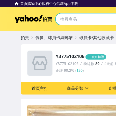
首頁
購物中心
帳務中心
信箱
App下載
Yahoo拍賣
拍賣
偶像、球員卡與郵幣
球員卡/其他收藏卡
Y3775102106
實名驗證
Y3775102106
粉絲數
89
4天前
正評
99.2%
(
130
)
首頁主打
商品分類
直
sign
偶像、球員卡與郵幣