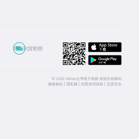
APP St
商品到貨動態
Google
©
2026
Yahoo台灣電子商務 保留所有權利
服務條款
隱私權
拍賣使用規範
交易安全