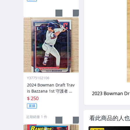
Y3775102106
2024 Bowman Draft Trav
is Bazzana 1st 守護者 澳
洲狀元
$ 250
直購
看此商品的人也
近期銷量 1 件