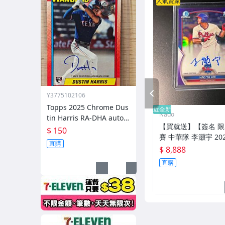
人氣賣家
PREV
Y3775102106
Topps 2025 Chrome Dus
近全新
Nado
tin Harris RA-DHA auto
【買就送】【簽名 限
簽名 RC 新人
$ 150
賽 中華隊 李灝宇 2023
直購
man Chrome 正紫
$ 8,888
宇/林振瑋/張育成/
直購