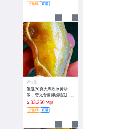
打造，天然A貨翡翠嚴選。
折扣碼
直購
紅黃翡 翡翠 手鐲掛件
源古堂
嚴選70克大馬坎冰黃翡
翠，熒光奪目膠感強烈，
適合收藏與把玩。 翡翠 碧
$ 33,250
95折
玉 A貨 翡翠玉佩
折扣碼
直購