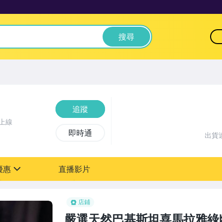
搜尋
追蹤
上線
即時通
出貨
優惠
直播影片
sign
店鋪
嚴選天然巴基斯坦喜馬拉雅綠幽