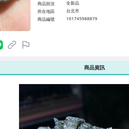
$1598免運費】
全新品
商品狀況
台北市
所在地區
101745988879
商品編號
7-ELEVEN 運費只要
38
元
不限金額、筆數，筆筆優惠無限次！
商品資訊