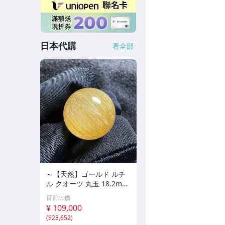
日本代購
看全部
～【天然】ゴールド ルチ
ル クオーツ 丸玉 18.2mm
8.5g
目前出價
¥ 109,000
(
$23,652
)