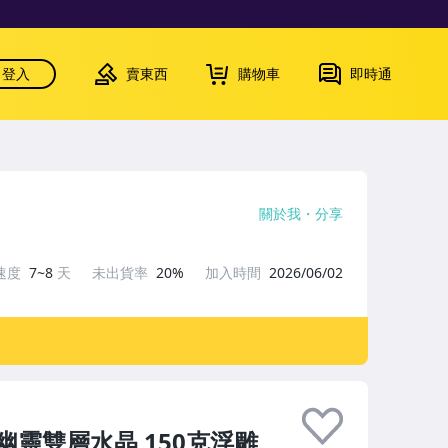
登入
賣東西
購物車
即時通
關於我
分享
速度
7~8
天
未出貨率
20%
加入時間
2026/06/02
靈雙層水晶 150克浮雕