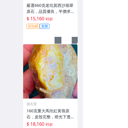
嚴選660克老坑莫西沙翡翠
原石，品質優良，半價求
轉讓，直送家中， jade 翡
$ 15,160
95折
翠 原石
折扣碼
直購
源古堂
160克重大馬坎紅黃翡原
石，皮殼完整，燈光下透
亮迷人，適合手鐲與掛件
$ 18,160
95折