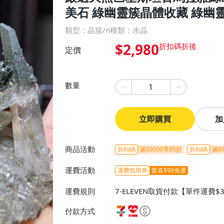
美石 綠幽靈簇晶體收藏 綠幽靈
類型：晶簇/n種類：水晶
$2,980
定價
數量
立即購買
加
商品活動
折扣碼
滿30000享95折
折扣碼
滿80
運費活動
運費抵用券
驚喜$99免運
運費規則
7-ELEVEN取貨付款【單件運費$
ELEVEN取貨不付款【免運費】
付款方式
或消費滿$1298免運費】、宅配