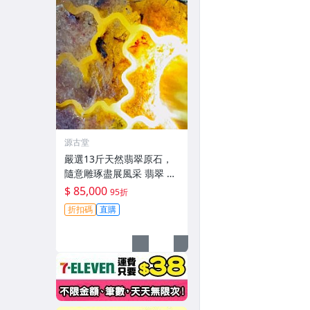
源古堂
嚴選13斤天然翡翠原石，
隨意雕琢盡展風采 翡翠 原
石 雕刻
$ 85,000
95折
折扣碼
直購