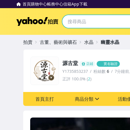
首頁
購物中心
帳務中心
信箱
App下載
Yahoo拍賣
拍賣
古董、藝術與礦石
水晶
幽靈水晶
源古堂
店鋪
實名驗證
Y1735853237
粉絲數
6
7分鐘前
正評
100.0%
(
2
)
首頁主打
商品分類
活動
sign
其它
[全店] 周年慶
[全店] 粉絲專享