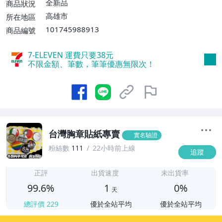
萊爾富取貨付款【單件運費$60、消費滿$1
全新品
商品狀況
000免運費】
高雄市
所在地區
101745988913
商品編號
7-ELEVEN 運費只要
38
元
不限金額、筆數，筆筆優惠無限次！
台灣胸章貼紙專賣
實名驗證
粉絲數
111
22小時前上線
追蹤
1
正評
出貨速度
未出貨率
99.6%
1
0%
天
總評價
229
優於全站平均
優於全站平均