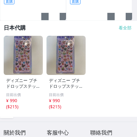
直購
直購
日本代購
看全部
ディズニー プチ
ディズニー プチ
ドロップステッカ
ドロップステッカ
ー スイーツ カ
ー スイーツ カ
目前出價
目前出價
ップケーキ
ップケーキ
¥ 990
¥ 990
(
$215
)
(
$215
)
關於我們
客服中心
聯絡我們