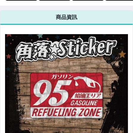
戒 注意日文 貓
猴 多用途卡貼
CAUTION 迴避
婚姻平權 台灣
咪 單張 萬用貼
貼紙 悠遊
注意 單張 萬用
LGBT 單張 萬
紙 行李箱貼紙
卡/icash/手機/
貼紙 行李箱貼紙
貼紙 行李箱貼
商品資訊
悠遊卡貼紙 A26-
筆電/行李箱皆
悠遊卡貼紙 R8-1
悠遊卡貼紙 防
1
可用 E022
水 B151-1