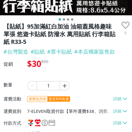
【貼紙】95加滿紅白加油 油箱蓋風格趣味
0
單張 悠遊卡貼紙 防潑水 萬用貼紙 行李箱貼
紙 R33-5
#
台灣製造
#
貼紙
#
票卡貼紙
#
本店獨家販售款
$30
$50
促銷
數量
運費活動
運費抵用券
驚喜$99免運
運費規則
7-ELEVEN取貨付款【單件運費$38、消費滿
$1000免運費】、7-ELEVEN取貨不付款
付款方式
【單件運費$38、消費滿$1000免運費】、