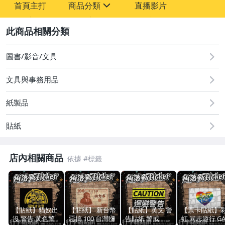
首頁主打
商品分類
直播影片
sign
2
圖書/影音/文具
成人專區
圖書/影音/文具
原創設計良品
文具與事務用品
手機、配件與通訊
紙製品
玩具、模型與公仔
貼紙
居家、家具與園藝
男性精品與服飾
店內相關商品
手錶與飾品配件
【貼紙】貓奴出
【貼紙】 新台幣
【貼紙】英文 警
【票卡貼紙】
沒 警告 黃色警
惡搞 100 台灣獼
告貼紙 警戒
虹 同志遊行 GA