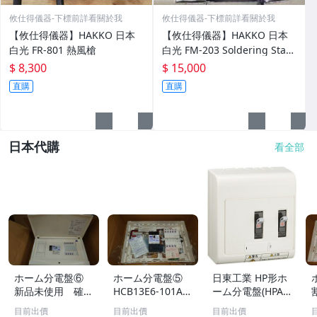
攸仕得儀器-下標前詳看關於我
攸仕得儀器-下標前詳看關於我
【攸仕得儀器】HAKKO 日本
【攸仕得儀器】HAKKO 日本
白光 FR-801 熱風槍
白光 FM-203 Soldering Stati
on 多功能溫控烙鐵
$ 8,300
$ 15,000
直購
直購
日本代購
看全部
ホーム分電盤⑥
ホーム分電盤⑤
日東工業 HP形ホ
新品未使用 確認
HCB13E6-101AP
ーム分電盤(HPAH
開封 HCB13E6-
（ヘンケイ）日東
SA) HSAT-20
目前出價
目前出價
目前出價