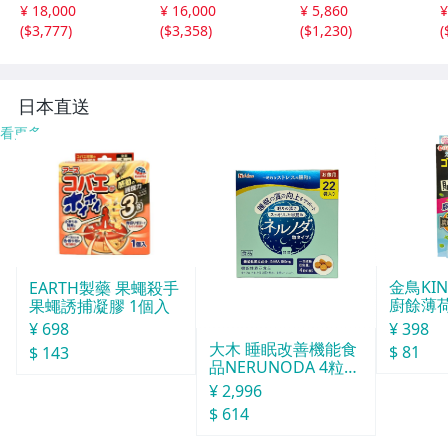
101AP（ヘンケ
工業 ※HCD3E6-
¥ 18,000
¥ 16,000
¥ 5,860
¥
イ）日東工業 ※
102KN（近似
(
$3,777
)
(
$3,358
)
(
$1,230
)
(
HCD3E6-102KN
品） ※41-2
（近似品） ※41
-4
日本直送
看更多
金鳥KI
EARTH製藥 果蠅殺手
廚餘薄
果蠅誘捕凝膠 1個入
30天分
¥ 398
¥ 698
大木 睡眠改善機能食
$ 81
$ 143
品NERUNODA 4粒22
袋
¥ 2,996
$ 614