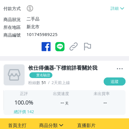
不寄送【免運費】
付款方式
二手品
商品狀況
新北市
所在地區
101745989225
商品編號
攸仕得儀器-下標前詳看關於我
實名驗證
追蹤
粉絲數
51
2天前上線
-
-
正評
出貨速度
未出貨率
100.0%
--
--
天
總評價
142
-
首頁主打
商品分類
直播影片
-
sign