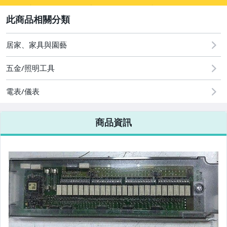
圖書/影音/文具
2
居家、家具與園藝
居家、家具與園藝
電腦、平板與周邊
五金/照明工具
電表/儀表
商品資訊