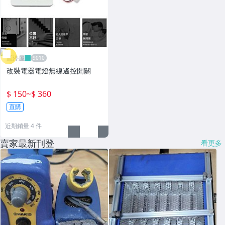
雁渟屋
改裝電器電燈無線遙控開關
$ 150
~
$ 360
直購
近期銷量 4 件
賣家最新刊登
看更多