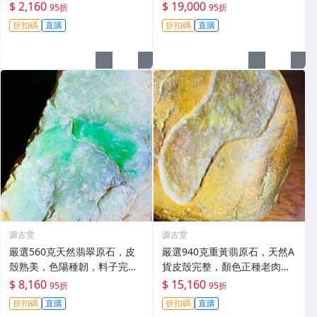
現天然美韻。每日晚11點截
手工美專名貴石頭 正規嚴選 冬
$ 2,160
$ 19,000
95折
95折
拍，真實成交見證。冰裂翡翠
季推薦 翡翠 A貨 翡翠玉
折扣碼
直購
折扣碼
直購
原石 危地馬拉
源古堂
源古堂
嚴選560克天然翡翠原石，皮
嚴選940克重黃翡原石，天然A
殼熟美，色陽種韌，料子完
貨皮殼完整，顏色正種老肉
整，打燈更顯珍稀，空間寬闊
細，料子乾淨無裂，適合製作
$ 8,160
$ 15,160
95折
95折
適合打造手鐲或掛件，絕佳收
手鐲或掛件，收藏佳。黃翡 翡
折扣碼
直購
折扣碼
直購
藏選擇。 翡翠 翡翠原石 A貨翡
翠 原石