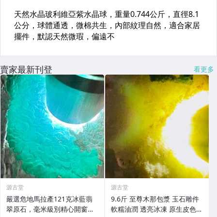
賣家最新刊登
看更多
源古堂
源古堂
嚴選危地馬拉產121克冰藍翡
9.6斤 至尊木那包漿 玉石雕件
翠原石，毫米級別精心開窗展
軟糯油潤 透亮冰凍 原生皮色