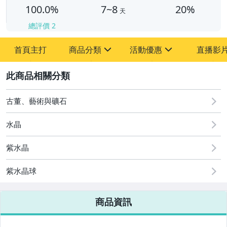
100.0%
7~8
20%
天
總評價
2
首頁主打
商品分類
活動優惠
直播影
sign
sign
2
其它
[全店] 周年慶
[全店] 粉絲專享
古董、藝術與礦石
水晶
紫水晶
紫水晶球
商品資訊