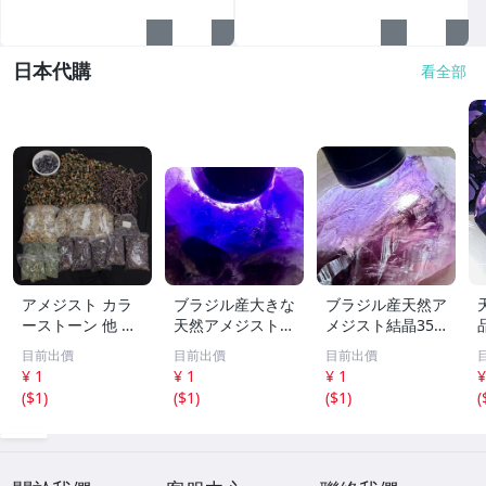
翠玉石
日本代購
看全部
アメジスト カラ
ブラジル産大きな
ブラジル産天然ア
ーストーン 他 色
天然アメジスト結
メジスト結晶355
石 アクセサリー
晶571g［紫水
g［紫水晶］1本
目前出價
目前出價
目前出價
パーツ 等 部品 大
晶］結晶^ ^綺麗^
剣^ ^綺麗
¥ 1
¥ 1
¥ 1
¥
量 総重量約23kg
^色が濃い^ ^
t
(
$1
)
(
$1
)
(
$1
)
(
まとめ セット