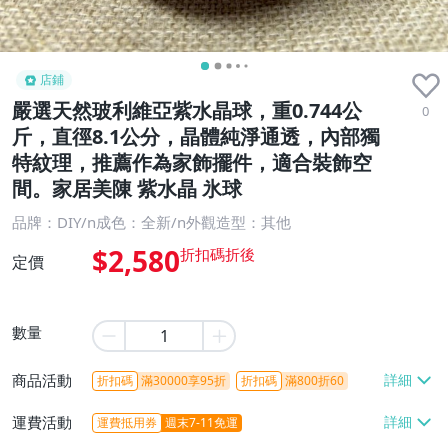
店鋪
嚴選天然玻利維亞紫水晶球，重0.744公
0
斤，直徑8.1公分，晶體純淨通透，內部獨
特紋理，推薦作為家飾擺件，適合裝飾空
間。家居美陳 紫水晶 氷球
品牌：DIY/n成色：全新/n外觀造型：其他
$2,580
定價
數量
商品活動
折扣碼
滿30000享95折
折扣碼
滿800折60
運費活動
運費抵用券
週末7-11免運