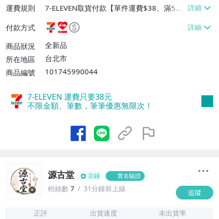
運費規則
7-ELEVEN取貨付款【單件運費$38、滿5件
或消費滿$1298免運費】、7-ELEVEN取貨
付款方式
不付款【免運費】、萊爾富取貨付款【單件
運費$60、滿5件或消費滿$1298免運
全新品
商品狀況
費】、宅配/貨運【單件運費$120、滿5件
台北市
所在地區
或消費滿$1598免運費】
101745990044
商品編號
7-ELEVEN 運費只要
38
元
不限金額、筆數，筆筆優惠無限次！
源古堂
店鋪
實名驗證
粉絲數
7
31分鐘前上線
追蹤
7
正評
出貨速度
未出貨率