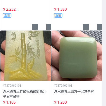
$ 2,232
$ 1,380
直購
直購
Y7379969103
Y7379969103
湖水綠青玉竹節祝福節節高升
湖水綠青玉四方平安無事牌
平安牌吊墜
$ 1,105
$ 1,200