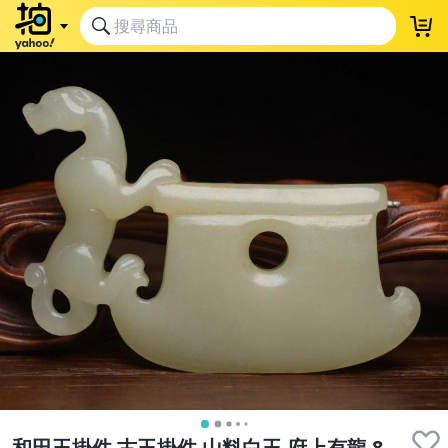
和田玉掛件 古玉掛件 山料白玉 府上有龍 8.