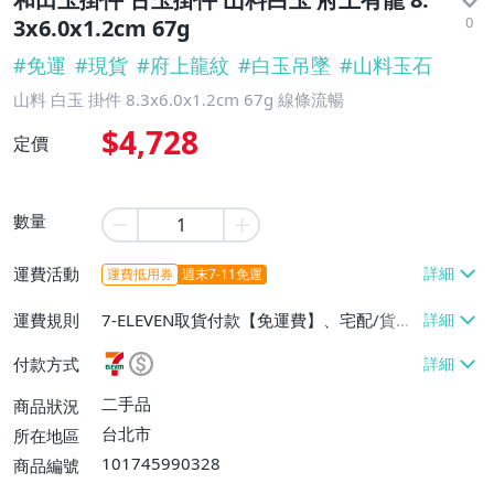
0
3x6.0x1.2cm 67g
#
免運
#
現貨
#
府上龍紋
#
白玉吊墜
#
山料玉石
山料 白玉 掛件 8.3x6.0x1.2cm 67g 線條流暢
$4,728
定價
數量
運費活動
運費抵用券
週末7-11免運
運費規則
7-ELEVEN取貨付款【免運費】、宅配/貨運
【免運費】
付款方式
二手品
商品狀況
台北市
所在地區
101745990328
商品編號