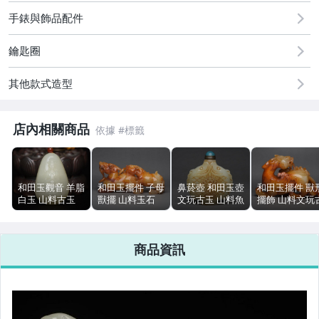
居家、家具與園藝
手錶與飾品配件
男性精品與服飾
鑰匙圈
手錶與飾品配件
其他款式造型
店內相關商品
和田玉觀音 羊脂
和田玉擺件 子母
鼻菸壺 和田玉壺
和田玉擺件 獸
白玉 山料古玉
獸擺 山料玉石
文玩古玉 山料魚
擺飾 山料文玩
5.1cm 51g 鑰匙
文玩古玉 12cm
鱗紋 5.7cm 56g
玉 13cm 382g
圈
256g
雕工
商品資訊