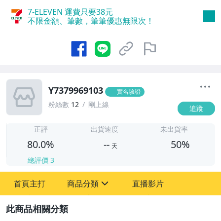
7-ELEVEN 運費只要
38
元
不限金額、筆數，筆筆優惠無限次！
Y7379969103
實名驗證
粉絲數
12
剛上線
追蹤
-
-
正評
出貨速度
未出貨率
80.0%
--
50%
天
總評價
3
首頁主打
商品分類
直播影片
sign
古董、藝術與礦石
2