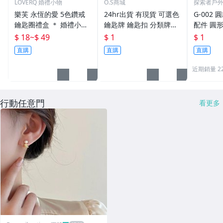
LOVERQ 婚禮小物
O.S商城
探索者戶
樂芙 永恆的愛 5色鑽戒
24hr出貨 有現貨 可選色
G-002 圓
鑰匙圈禮盒 ＊ 婚禮小物
鑰匙牌 鑰匙扣 分類牌鎖
配件 圓
二次進場 工商禮贈品 戒
匙 分類牌 塑膠鑰匙牌 鑰
鑰匙圈 
$ 18
~
$ 49
$ 1
$ 1
指鑰匙圈 鑽石鑰匙扣 大
匙扣 號碼牌 分類牌 標記
單個鑰匙
直購
直購
直購
鑽戒 送客禮 活動贈品
鑰匙吊牌 掛牌
近期銷量 2
行動任意門
看更多