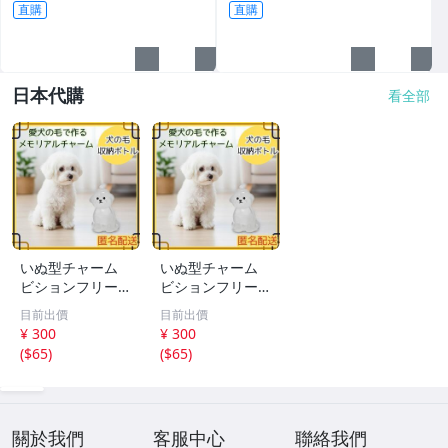
直購
直購
日本代購
看全部
いぬ型チャーム
いぬ型チャーム
ビションフリーゼ
ビションフリーゼ
アクセサリー キ
アクセサリー キ
目前出價
目前出價
ーホルダー ペア
ーホルダー ペア
¥ 300
¥ 300
思い出
思い出
(
$65
)
(
$65
)
關於我們
客服中心
聯絡我們