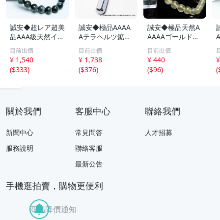
誠安◆超レア超美
誠安◆極品AAAA
誠安◆極品天然A
品AAA級天然イー
Aテラヘルツ鉱石
AAAAゴールドタ
グルアイブレスレ
マッサージ棒サイ
イチンルチルブレ
目前出價
目前出價
目前出價
ット 10mm [T15
ズ：小[T557-215
スレット 6mm [T
m
¥ 1,540
¥ 1,738
¥ 440
¥
6-6923]
1]
171-7937]
(
$333
)
(
$376
)
(
$96
)
(
關於我們
客服中心
聯絡我們
新聞中心
常見問答
人才招募
服務說明
聯絡客服
最新公告
手機逛拍賣，購物更便利
商品降價通知