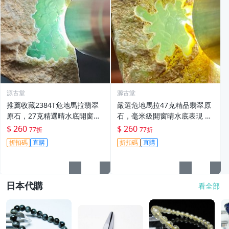
源古堂
源古堂
推薦收藏2384T危地馬拉翡翠
嚴選危地馬拉47克精品翡翠原
原石，27克精選晴水底開窗美
石，毫米級開窗晴水底表現 翡
石，每日晚11點截標，真實成
翠原石 危地馬拉 經典切片
$ 260
$ 260
77折
77折
交。危地馬拉 翡翠原石 晴水底
折扣碼
直購
折扣碼
直購
日本代購
看全部