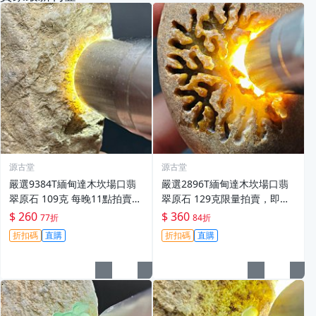
源古堂
源古堂
嚴選9384T緬甸達木坎場口翡
嚴選2896T緬甸達木坎場口翡
翠原石 109克 每晚11點拍賣
翠原石 129克限量拍賣，即晚1
截單 公認公平真實成交 泰國達
1點截標，真摯販售直擊心坎。
$ 260
$ 360
77折
84折
木坎翡翠 原石 翡翠
翡翠原石 拍賣 翡翠玉石
折扣碼
直購
折扣碼
直購