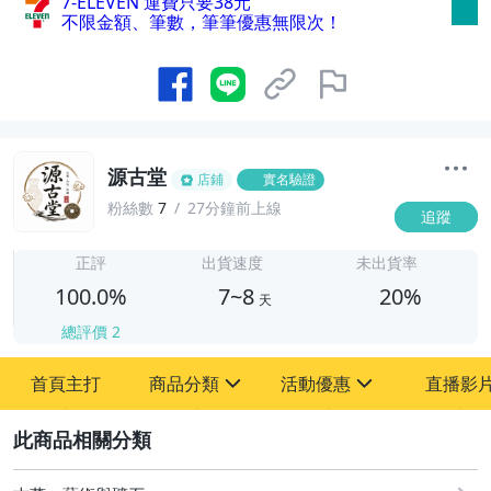
7-ELEVEN 運費只要
38
元
不限金額、筆數，筆筆優惠無限次！
源古堂
店鋪
實名驗證
粉絲數
7
27分鐘前上線
追蹤
7
正評
出貨速度
未出貨率
100.0%
7~8
20%
天
總評價
2
首頁主打
商品分類
活動優惠
直播影
sign
sign
2
其它
[全店] 周年慶
[全店] 粉絲專享