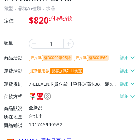
類型：晶塊/n種類：水晶
$820
定價
數量
商品活動
折扣碼
滿30000享95折
折扣碼
滿800折60
運費活動
運費抵用券
驚喜加碼7-11免運
運費規則
7-ELEVEN取貨付款【單件運費$38、滿5件
或消費滿$1298免運費】、7-ELEVEN取貨
付款方式
不付款【免運費】、萊爾富取貨付款【單件
運費$60、滿5件或消費滿$1298免運
全新品
商品狀況
費】、宅配/貨運【單件運費$120、滿5件
台北市
所在地區
或消費滿$1598免運費】
101745990532
商品編號