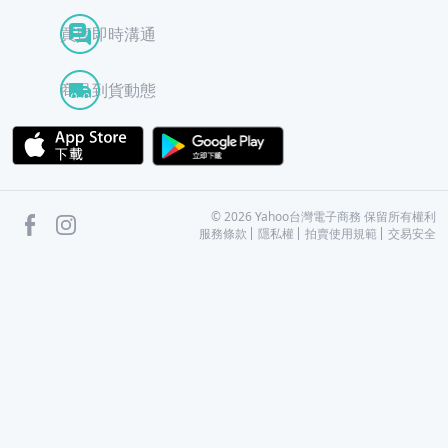
買賣即時溝通
商品到貨動態
APP Store
Google Play
facebook
Instagram
©
2026
Yahoo台灣電子商務 保留所有權利
服務條款
隱私權
拍賣使用規範
交易安全