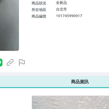
$1598免運費】
全新品
商品狀況
台北市
所在地區
101745990917
商品編號
7-ELEVEN 運費只要
38
元
不限金額、筆數，筆筆優惠無限次！
商品資訊