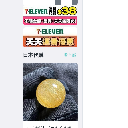
態。 翡翠 A貨
日本代購
看全部
～【天然】ゴールド ルチ