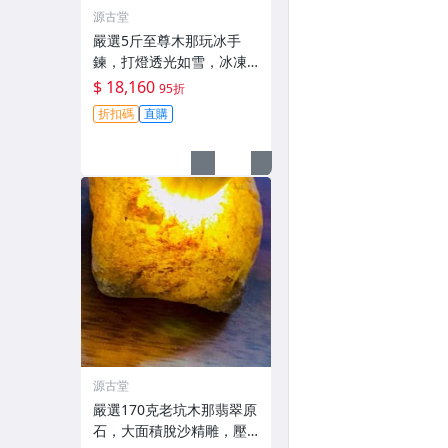
源古堂
嚴選5斤至尊木那玩冰手
鍊，打燈透光如雪，冰凍
底色，沉穩厚重，推薦收
$ 18,160
95折
藏級天然A貨翡翠手鍊#翡
折扣碼
直購
翠#天然A貨#手鍊
源古堂
嚴選170克老坑木那翡翠原
石，大面積脫沙精雕，壓