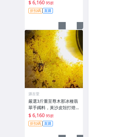
燈通透無雜質，油性佳冰
$ 6,160
95折
種特級，適合收藏與鑽刻#
折扣碼
直購
翡翠 #老坑玉 #冰種翡翠
源古堂
嚴選3斤重至尊木那冰種翡
翠手鐲料，黃沙皮殻打燈
熒光強烈，水頭極佳，種
$ 6,160
95折
水化開石型規整，皮殼完
折扣碼
直購
整無損。適合做手鐲、掛
件或雕刻，保留原礦狀