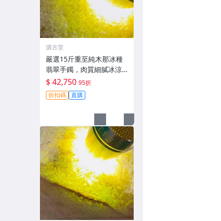
源古堂
嚴選15斤重至純木那冰種
翡翠手鐲，肉質細膩冰涼
感十足，螢光美不勝收，
$ 42,750
95折
重量壓手極具收藏價值。
折扣碼
直購
翡翠玉器 翡翠手鏈 冰種翡
翠