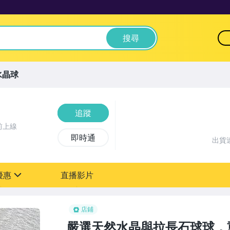
搜尋
水晶球
追蹤
前上線
即時通
出貨
優惠
直播影片
sign
店鋪
嚴選天然水晶與拉長石球球，重