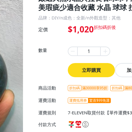
美瑕疵少適合收藏 水晶 球球 
品牌：DIY/n成色：全新/n外觀造型：其他
$1,020
定價
數量
立即購買
加
商品活動
折扣碼
滿30000享95折
折扣碼
滿80
運費活動
運費抵用券
驚喜$99免運
運費規則
7-ELEVEN取貨付款【單件運費$
ELEVEN取貨不付款【免運費】
付款方式
或消費滿$1298免運費】、宅配