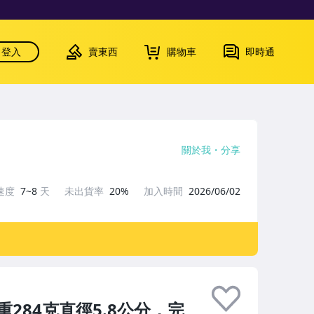
登入
賣東西
購物車
即時通
關於我
分享
速度
7~8
天
未出貨率
20%
加入時間
2026/06/02
284克直徑5.8公分，完