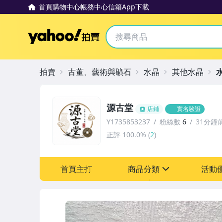
首頁
購物中心
帳務中心
信箱
App下載
Yahoo拍賣
拍賣
古董、藝術與礦石
水晶
其他水晶
源古堂
店鋪
實名驗證
Y1735853237
粉絲數
6
31分鐘
正評
100.0%
(
2
)
首頁主打
商品分類
活動
sign
其它
[全店] 周年慶
[全店] 粉絲專享