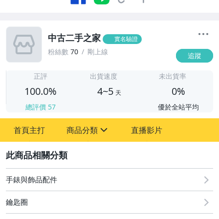
中古二手之家
實名驗證
粉絲數
70
剛上線
追蹤
4
正評
出貨速度
未出貨率
100.0%
4~5
0%
天
總評價
57
優於全站平均
首頁主打
商品分類
直播影片
sign
2
古董、藝術與礦石
居家、家具與園藝
手錶與飾品配件
偶像、球員卡與郵幣
鑰匙圈
女裝與服飾配件