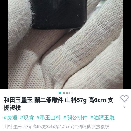
和田玉墨玉 關二爺雕件 山料57g 高6cm 支
0
援複檢
#
免運
#
現貨
#
墨玉山料
#
關公掛件
#
油潤玉雕
山料 墨玉 57g 高6x寬3.4x厚1.2cm 油潤細膩 支援複檢