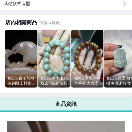
其他款式造型
手錶與飾品配件
店內相關商品
和田玉白玉熊雕
和田玉手串 且末
河磨玉老型珠手
和田玉吊墜 觀
鑰匙圈 山料古玉
藍珠 14.5mm老
串 手環 火燎皮
掛件 且末藍 雙
文玩玉器 8.6cm
型珠 60g 山料青
原皮原色 大孔道
面雕刻 30g 附
110g
白玉
全手工 鑑定證書
定證書
商品資訊