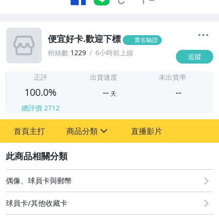
便宜好卡.歡迎下標
實名驗證
粉絲數
1229
6小時前上線
追蹤
-
-
正評
出貨速度
未出貨率
100.0%
--
--
天
總評價
2712
-
首頁主打
商品分類
直播影片
-
sign
偶像、球員卡與郵幣
2
偶像、球員卡與郵幣
球員卡/其他收藏卡