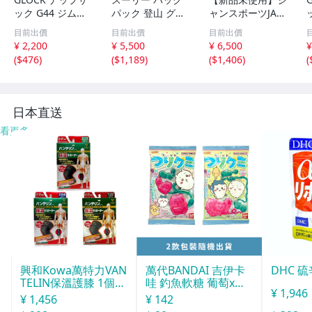
ック G44 ジムバ
パック 登山 グリ
ャンスポーツJAN
ッグ 31941 公式
ーン ALLTRAIL T
SPORTリュック 3
目前出價
目前出價
目前出價
グッズ グロック
HULE 中古 ◆201
1L
¥ 2,200
¥ 5,500
¥ 6,500
¥
リュックサック G
5
(
$476
)
(
$1,189
)
(
$1,406
)
(
LK-CAS-31941
L
日本直送
看更多
興和Kowa萬特力VAN
萬代BANDAI 吉伊卡
DHC 硫
TELIN保溫護膝 1個入
哇 釣魚軟糖 葡萄x蘇
¥ 1,946
L
打 14g
¥ 1,456
¥ 142