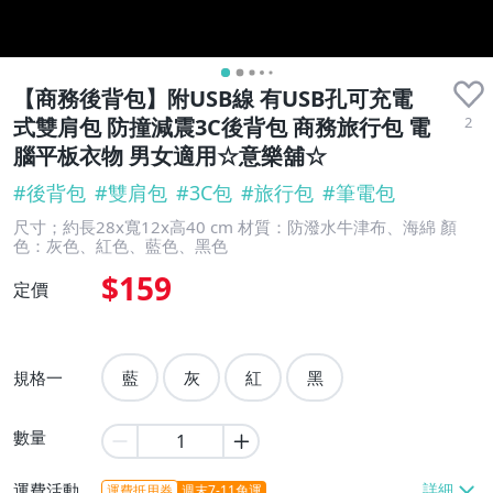
【商務後背包】附USB線 有USB孔可充電
2
式雙肩包 防撞減震3C後背包 商務旅行包 電
腦平板衣物 男女適用☆意樂舖☆
#
後背包
#
雙肩包
#
3C包
#
旅行包
#
筆電包
尺寸；約長28x寬12x高40 cm 材質：防潑水牛津布、海綿 顏
色：灰色、紅色、藍色、黑色
$159
定價
規格一
藍
灰
紅
黑
數量
運費活動
運費抵用券
週末7-11免運