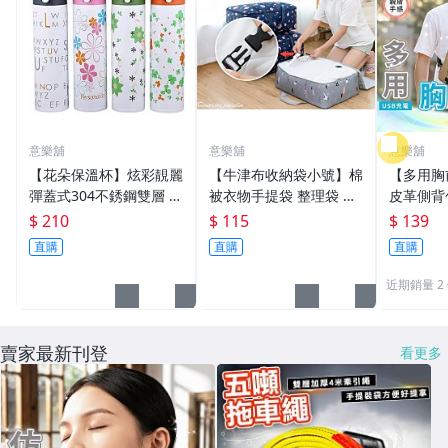
意樂舖
意樂舖
意樂舖
【花朵保溫杯】炫彩靚麗
【牛津布收納袋小號】棉
【多用胸
彈蓋式304不銹鋼雙層 真
被衣物手提袋 整理袋 搬
皮革側背
空保溫壺 不鏽鋼保溫瓶
家袋 購物袋 批貨袋 托運
SB充電
$ 210
$ 115
$ 139
☆意樂舖☆
袋 防潑水旅行袋 行李袋
水胸包 
直購
直購
直購
☆意樂舖☆
意樂舖☆
近期銷量 2
賣家最新刊登
看更多