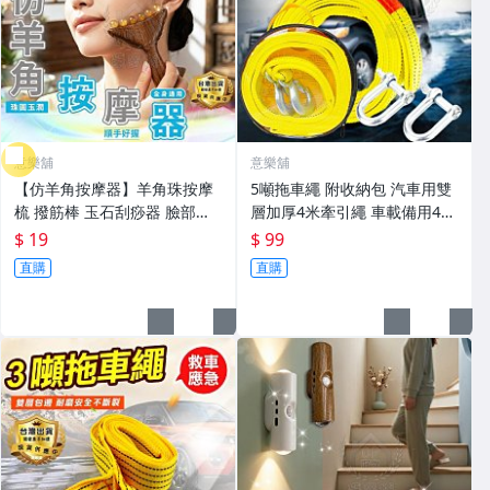
意樂舖
意樂舖
【仿羊角按摩器】羊角珠按摩
5噸拖車繩 附收納包 汽車用雙
梳 撥筋棒 玉石刮痧器 臉部手
層加厚4米牽引繩 車載備用4M
腳按摩器 養生保健撥筋棒☆意
救援繩☆意樂舖☆
$ 19
$ 99
樂舖☆
直購
直購