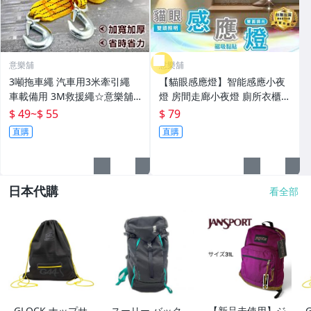
意樂舖
意樂舖
3噸拖車繩 汽車用3米牽引繩
【貓眼感應燈】智能感應小夜
車載備用 3M救援繩☆意樂舖
燈 房間走廊小夜燈 廁所衣櫃照
☆
明燈 房間床頭燈 人來就亮玄關
$ 49
~
$ 55
$ 79
燈 磁鐵吸附牆壁燈☆意樂舖☆
直購
直購
日本代購
看全部
GLOCK ナップサ
スーリー バック
【新品未使用】ジ