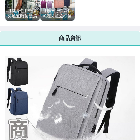
寵物用品與水族
【健身包】乾濕
【擴展行李袋】
分離運動包 雙肩
乾溼分離旅行包
後背包 防水旅行
萬向輪旅行袋 大
汽機車精品百貨
包 側背包 手提
容量收納包 帶滑
包 行李包 游泳
輪健身包 可折疊
原創設計良品
商品資訊
露營旅行☆意樂
運動包☆意樂鋪
鋪☆
☆
居家、家具與園藝
玩具、模型與公仔
男性精品與服飾
女裝與服飾配件
手錶與飾品配件
女包精品與女鞋
家電與影音視聽