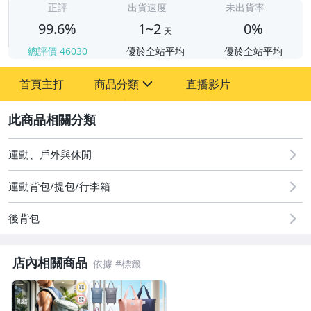
正評
出貨速度
未出貨率
99.6%
1~2
0%
天
總評價
46030
優於全站平均
優於全站平均
首頁主打
商品分類
直播影片
sign
2
運動、戶外與休閒
圖書/影音/文具
運動背包/提包/行李箱
手機、配件與通訊
美容保養與彩妝
後背包
電腦、平板與周邊
店內相關商品
運動、戶外與休閒
嬰幼兒與孕婦