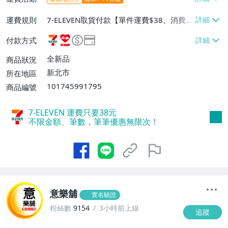
運費規則
7-ELEVEN取貨付款【單件運費$38、消費滿
$499免運費】、萊爾富取貨付款【單件運
付款方式
費$60、消費滿$499免運費】、宅配/貨運
【單件運費$110、消費滿$1288免運
全新品
商品狀況
費】、郵局掛號【單件運費$120、消費滿
新北市
所在地區
$1288免運費】、離島配送【單件運費$13
101745991795
商品編號
0】
7-ELEVEN 運費只要
38
元
不限金額、筆數，筆筆優惠無限次！
意樂舖
實名驗證
粉絲數
9154
3小時前上線
追蹤
1