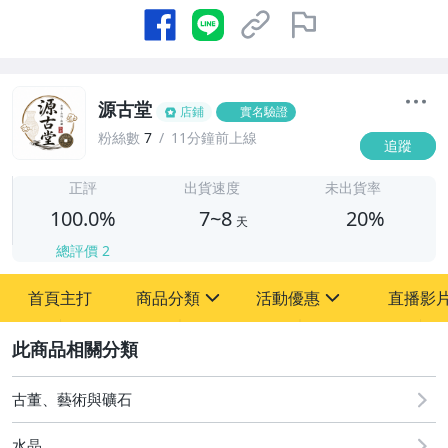
源古堂
店鋪
實名驗證
粉絲數
7
11分鐘前上線
追蹤
7
正評
出貨速度
未出貨率
100.0%
7~8
20%
天
總評價
2
首頁主打
商品分類
活動優惠
直播影
sign
sign
2
其它
[全店] 周年慶
[全店] 粉絲專享
古董、藝術與礦石
水晶