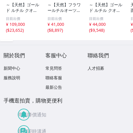
～【天然】ゴール
～【天然】フラワ
～【天然】ゴール
ド ルチル クオー
ールチルオーツ
ド ルチル クオー
ツ 丸玉 18.2mm
丸玉 10.5mm 1.6
ツ 丸玉 13.7mm
目前出價
目前出價
目前出價
8.5g
g
3.7g
¥ 109,000
¥ 41,000
¥ 44,000
¥
(
$23,652
)
(
$8,897
)
(
$9,548
)
(
關於我們
客服中心
聯絡我們
新聞中心
常見問答
人才招募
服務說明
聯絡客服
最新公告
手機逛拍賣，購物更便利
商品降價通知
買賣即時溝通