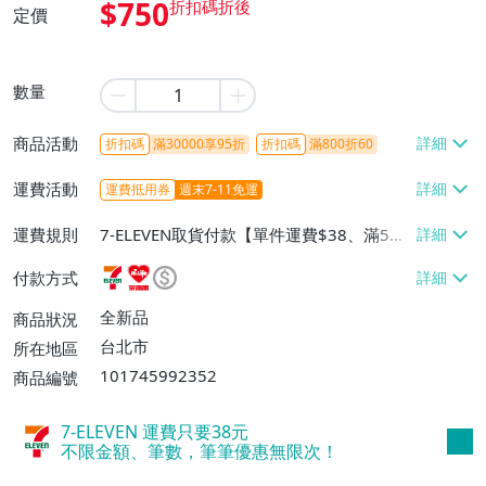
$750
定價
數量
商品活動
折扣碼
滿30000享95折
折扣碼
滿800折60
運費活動
運費抵用券
週末7-11免運
運費規則
7-ELEVEN取貨付款【單件運費$38、滿5件
或消費滿$1298免運費】、7-ELEVEN取貨
付款方式
不付款【免運費】、萊爾富取貨付款【單件
運費$60、滿5件或消費滿$1298免運
全新品
商品狀況
費】、宅配/貨運【單件運費$120、滿5件
台北市
所在地區
或消費滿$1598免運費】
101745992352
商品編號
7-ELEVEN 運費只要
38
元
不限金額、筆數，筆筆優惠無限次！