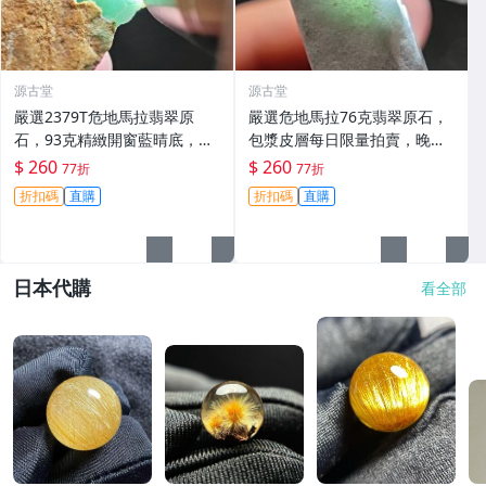
源古堂
源古堂
嚴選2379T危地馬拉翡翠原
嚴選危地馬拉76克翡翠原石，
石，93克精緻開窗藍晴底，每
包漿皮層每日限量拍賣，晚上1
日晚11點截標。真實拍賣，成
1點截標。真實成交保證，收藏
$ 260
$ 260
77折
77折
交保證。 危地馬拉 碧玉 翡翠
推薦。 危地馬拉 翡翠 原石
折扣碼
直購
折扣碼
直購
日本代購
看全部