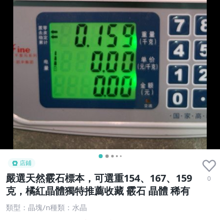
店鋪
嚴選天然霰石標本，可選重154、167、159
0
克，橘紅晶體獨特推薦收藏 霰石 晶體 稀有
類型：晶塊/n種類：水晶