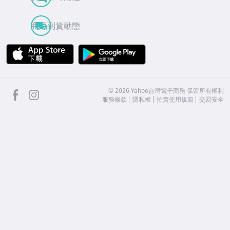
商品到貨動態
APP Store
Google Play
facebook
Instagram
©
2026
Yahoo台灣電子商務 保留所有權利
服務條款
隱私權
拍賣使用規範
交易安全