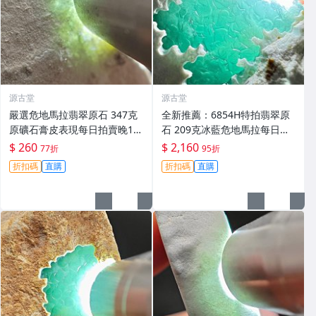
源古堂
源古堂
嚴選危地馬拉翡翠原石 347克
全新推薦：6854H特拍翡翠原
原礦石膏皮表現每日拍賣晚11
石 209克冰藍危地馬拉每日晚1
點截拍 現實拍賣成交 危地馬拉
1點截拍 冰藍翡翠危地馬拉原
$ 260
$ 2,160
77折
95折
翡翠原石 石膏皮
石 209克 玩石收藏
折扣碼
直購
折扣碼
直購