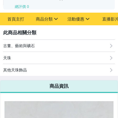
總評價
0
-
首頁主打
商品分類
活動優惠
直播影
-
sign
sign
其它
[全店] 追蹤本賣場立減60元【粉絲轉享】
2
古董、藝術與礦石
天珠
其他天珠飾品
商品資訊