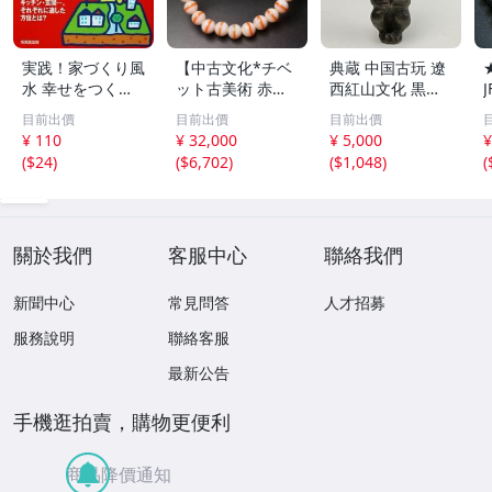
実践！家づくり風
【中古文化*チベ
典蔵 中国古玩 遼
水 幸せをつくる
ット古美術 赤縞
西紅山文化 黒曜
家とインテリア/
天眼瑪瑙丸珠 天
石 黒皮玉 太陽神
目前出價
目前出價
目前出價
浅野八郎(著者)
地天珠組み合わせ
祈祷像 唐物 骨董
¥ 110
¥ 32,000
¥ 5,000
¥
ブレスレット 縞
品 古美術 古玉 彫
(
$24
)
(
$6,702
)
(
$1,048
)
(
瑪瑙 古玩 アンテ
刻 時代物 魔除け
ィーク お守り コ
古代風 守護像 置
レクション 腕輪
物
】
關於我們
客服中心
聯絡我們
新聞中心
常見問答
人才招募
服務說明
聯絡客服
最新公告
手機逛拍賣，購物更便利
商品降價通知