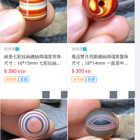
德寶齋
德寶齋
絕美七彩拉絲纏絲瑪瑙直筒珠
孤品雙月亮眼纏絲瑪瑙算盤珠
尺寸：16*15mm 七彩拉絲，
尺寸：18*14mm 一面居中月
螺旋上升，高瓷料子， 天珠 瑪
亮眼，超神奇，高瓷料 天珠 瑪
$ 380
$ 300
85折
8折
瑙 古玩 二手【德寶齋】6346
瑙 古玩 二手【德寶齋】6345
折扣碼
直購
折扣碼
直購