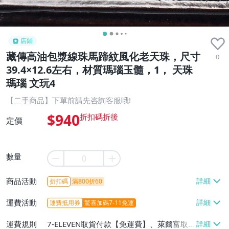
店鋪
藏傳高油包漿線珠馬蹄紋風化老天珠，尺寸
0
39.4×12.6左右，材質瑪瑙玉髓，1， 天珠
瑪瑙 文玩4
【二手商品】下單前請先咨詢客服哦!
$940
定價
數量
商品活動
折扣碼
滿800折60
運費活動
運費抵用券
驚喜加碼7-11免運
運費規則
7-ELEVEN取貨付款【免運費】、萊爾富取