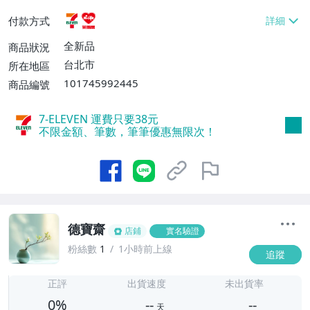
貨付款【免運費】
付款方式
全新品
商品狀況
台北市
所在地區
101745992445
商品編號
7-ELEVEN 運費只要
38
元
不限金額、筆數，筆筆優惠無限次！
德寶齋
店鋪
實名驗證
粉絲數
1
1小時前上線
追蹤
-
-
正評
出貨速度
未出貨率
0%
--
--
天