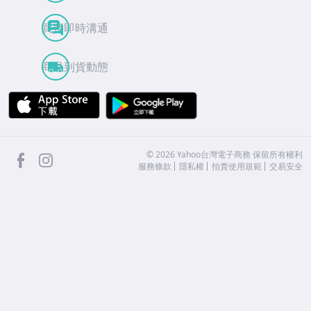
買賣即時溝通
商品到貨動態
APP Store
Google Play
facebook
Instagram
©
2026
Yahoo台灣電子商務 保留所有權利
服務條款
隱私權
拍賣使用規範
交易安全