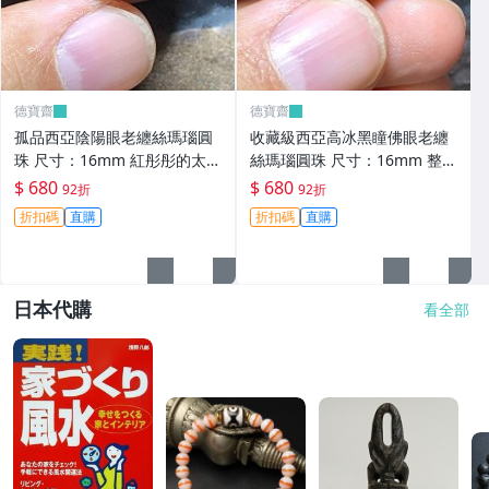
德寶齋
德寶齋
孤品西亞陰陽眼老纏絲瑪瑙圓
收藏級西亞高冰黑瞳佛眼老纏
珠 尺寸：16mm 紅彤彤的太陽
絲瑪瑙圓珠 尺寸：16mm 整顆
眼黑瞳天眼，呈現陰 天珠 瑪瑙
珠子通體高冰，只有 天珠 瑪瑙
$ 680
$ 680
92折
92折
古玩 二手【德寶齋】6343
古玩 二手【德寶齋】6344
折扣碼
直購
折扣碼
直購
日本代購
看全部