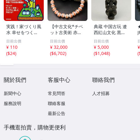
実践！家づくり風
【中古文化*チベ
典蔵 中国古玩 遼
水 幸せをつくる
ット古美術 赤縞
西紅山文化 黒曜
家とインテリア/
天眼瑪瑙丸珠 天
石 黒皮玉 太陽神
目前出價
目前出價
目前出價
浅野八郎(著者)
地天珠組み合わせ
祈祷像 唐物 骨董
¥ 110
¥ 32,000
¥ 5,000
¥
ブレスレット 縞
品 古美術 古玉 彫
(
$24
)
(
$6,702
)
(
$1,048
)
(
瑪瑙 古玩 アンテ
刻 時代物 魔除け
ィーク お守り コ
古代風 守護像 置
レクション 腕輪
物
】
關於我們
客服中心
聯絡我們
新聞中心
常見問答
人才招募
服務說明
聯絡客服
最新公告
手機逛拍賣，購物更便利