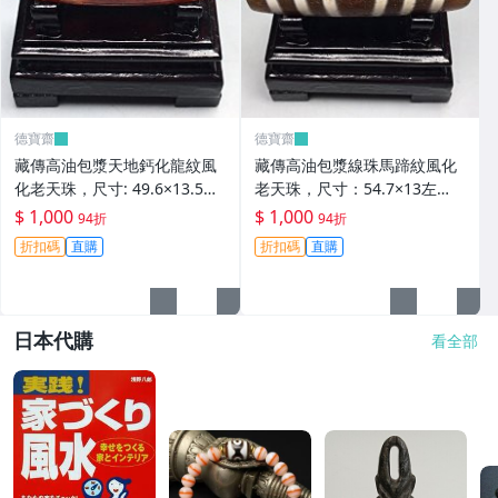
德寶齋
德寶齋
藏傳高油包漿天地鈣化龍紋風
藏傳高油包漿線珠馬蹄紋風化
化老天珠，尺寸: 49.6×13.5左
老天珠，尺寸：54.7×13左
右，材質：瑪瑙， 天珠 瑪瑙
右，材質：瑪瑙，玉髓 天珠 瑪
$ 1,000
$ 1,000
94折
94折
硃砂【德寶齋】406
瑙 硃砂【德寶齋】405
折扣碼
直購
折扣碼
直購
日本代購
看全部