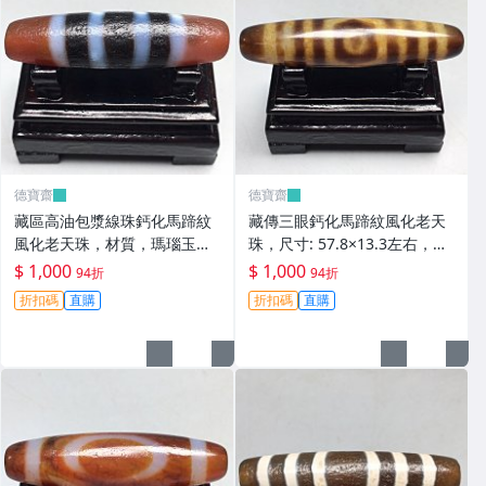
德寶齋
德寶齋
藏區高油包漿線珠鈣化馬蹄紋
藏傳三眼鈣化馬蹄紋風化老天
風化老天珠，材質，瑪瑙玉
珠，尺寸: 57.8×13.3左右，材
髓，尺寸：49.4×13左 天珠 瑪
質：瑪瑙，玉髓， 天珠 瑪瑙
$ 1,000
$ 1,000
94折
94折
瑙 硃砂【德寶齋】408
硃砂【德寶齋】407
折扣碼
直購
折扣碼
直購