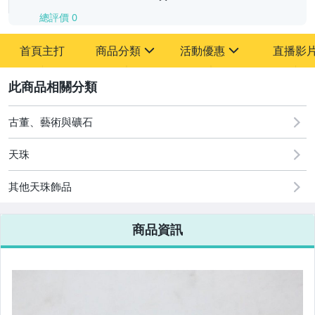
總評價
0
-
首頁主打
商品分類
活動優惠
直播影
-
sign
sign
其它
[全店] 追蹤本賣場立減60元【粉絲轉享】
2
古董、藝術與礦石
天珠
其他天珠飾品
商品資訊