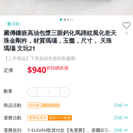
店鋪
藏傳鑲嵌高油包漿三眼鈣化馬蹄紋風化老天
0
珠金剛杵，材質瑪瑙，玉髓，尺寸， 天珠
瑪瑙 文玩21
【二手商品】下單前請先咨詢客服哦!
$940
定價
數量
商品活動
折扣碼
滿800折60
運費活動
運費抵用券
週末7-11免運
運費規則
7-ELEVEN取貨付款【免運費】、萊爾富取