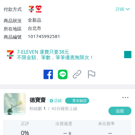
貨付款【免運費】
付款方式
全新品
商品狀況
台北市
所在地區
101745992581
商品編號
7-ELEVEN 運費只要
38
元
不限金額、筆數，筆筆優惠無限次！
德寶齋
店鋪
實名驗證
粉絲數
1
42分鐘前上線
追蹤
-
-
正評
出貨速度
未出貨率
0%
--
--
天