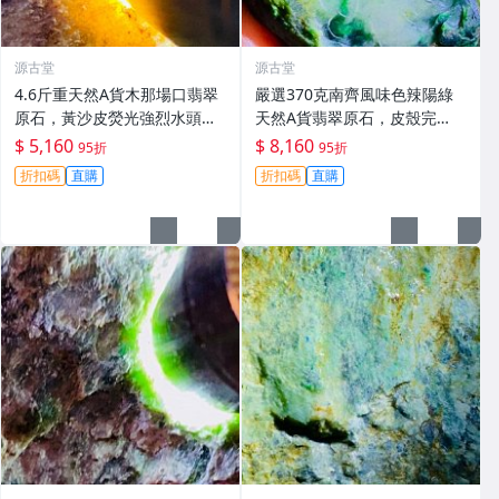
源古堂
源古堂
4.6斤重天然A貨木那場口翡翠
嚴選370克南齊風味色辣陽綠
原石，黃沙皮熒光強烈水頭
天然A貨翡翠原石，皮殼完
足，種水佳手感覺壓實形體整
整，種水佳肉細壓手感好，適
$ 5,160
$ 8,160
95折
95折
齊，嚴選適合雕刻成手鐲掛
合雕琢手鐲、掛件或牌子。 A
折扣碼
直購
折扣碼
直購
件，支持檢測代工。原石未動
貨翡翠玉石 翡翠 手鐲掛件
皮殼完整沙粒感強，可