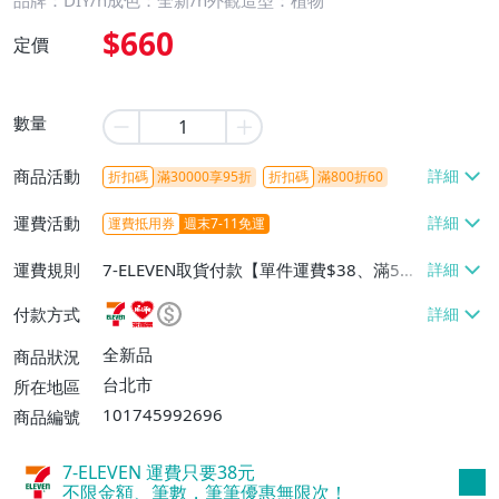
品牌：DIY/n成色：全新/n外觀造型：植物
$660
定價
數量
商品活動
折扣碼
滿30000享95折
折扣碼
滿800折60
運費活動
運費抵用券
週末7-11免運
運費規則
7-ELEVEN取貨付款【單件運費$38、滿5件
或消費滿$1298免運費】、7-ELEVEN取貨
付款方式
不付款【免運費】、萊爾富取貨付款【單件
運費$60、滿5件或消費滿$1298免運
全新品
商品狀況
費】、宅配/貨運【單件運費$120、滿5件
台北市
所在地區
或消費滿$1598免運費】
101745992696
商品編號
7-ELEVEN 運費只要
38
元
不限金額、筆數，筆筆優惠無限次！