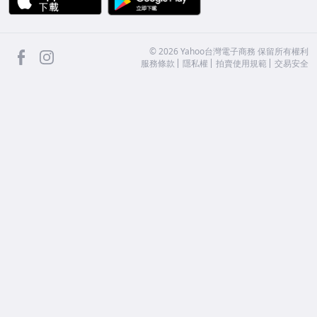
facebook
Instagram
©
2026
Yahoo台灣電子商務 保留所有權利
服務條款
隱私權
拍賣使用規範
交易安全