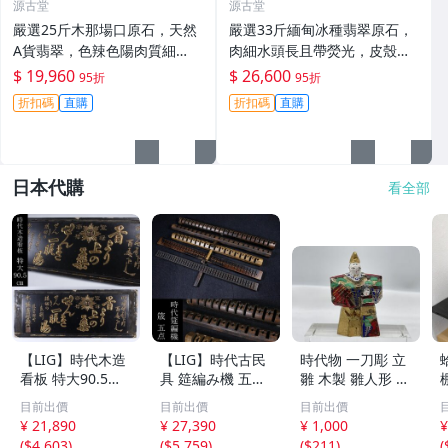
源古堂
源古堂
嚴選25斤木那場口原石，天然
嚴選33斤緬甸冰種翡翠原石，
A貨翡翠，色辣色陽肉質細
肉細水頭長且帶熒光，皮殼老
膩，適合雕刻手鏈與掛件 #翡
辣適合大件雕刻。天然A貨支
$ 19,960
$ 26,600
95折
95折
翠 #天然翡翠 #A貨翡翠玉石
持檢測，免費開窗切料。 冰種
折扣碼
直購
折扣碼
直購
翡翠 原石
日本代購
看全部
【LIG】時代木造
【LIG】時代古民
時代物 一刀彫 立
看板 特大90.5㎝
具 筵編み機 五点
雛 木製 雛人形 木
金彩 本舗 高田徳
むしろ編み 筬 お
彫彩色 小型 2.2×
目前出價
目前出價
目前出價
左衛門 古美術品
さ 農具 古道具 26
3.5×H5.7cm ひな
¥ 21,890
¥ 27,390
¥ 1,000
¥
2606.676
04.458
祭り 郷土玩具 木
(
$4,603
)
(
$5,759
)
(
$211
)
(