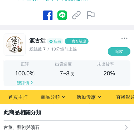
源古堂
店鋪
實名驗證
粉絲數
7
19分鐘前上線
追蹤
7
正評
出貨速度
未出貨率
100.0%
7~8
20%
天
總評價
2
首頁主打
商品分類
活動優惠
直播影
sign
sign
2
其它
[全店] 周年慶
[全店] 粉絲專享
古董、藝術與礦石