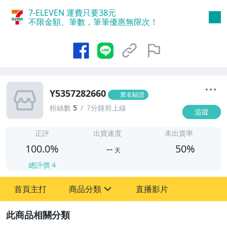
7-ELEVEN 運費只要
38
元
不限金額、筆數，筆筆優惠無限次！
Y5357282660
實名驗證
粉絲數
5
7分鐘前上線
追蹤
-
-
正評
出貨速度
未出貨率
100.0%
--
50%
天
總評價
4
首頁主打
商品分類
直播影片
sign
圖書/影音/文具
2