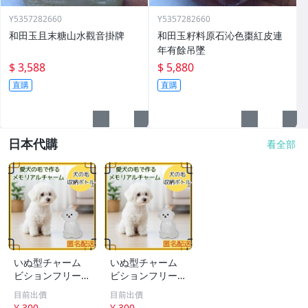
Y5357282660
Y5357282660
和田玉且末糖山水觀音掛牌
和田玉籽料原石沁色棗紅皮連
年有餘吊墜
$ 3,588
$ 5,880
直購
直購
日本代購
看全部
いぬ型チャーム
いぬ型チャーム
ビションフリーゼ
ビションフリーゼ
アクセサリー キ
アクセサリー キ
目前出價
目前出價
ーホルダー ペア
ーホルダー ペア
¥ 300
¥ 300