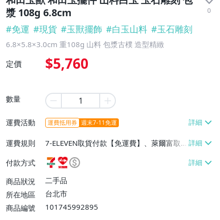
0
漿 108g 6.8cm
#
免運
#
現貨
#
玉獸擺飾
#
白玉山料
#
玉石雕刻
6.8×5.8×3.0cm 重108g 山料 包漿古樸 造型精緻
$5,760
定價
數量
運費活動
運費抵用券
週末7-11免運
運費規則
7-ELEVEN取貨付款【免運費】、萊爾富取
貨付款【免運費】、宅配/貨運【免運費】
付款方式
二手品
商品狀況
台北市
所在地區
101745992895
商品編號