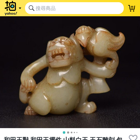
和田玉獸 和田玉擺件 山料白玉 玉石雕刻 包