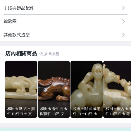
古董、藝術與礦石
手錶與飾品配件
居家、家具與園藝
鑰匙圈
偶像、球員卡與郵幣
其他款式造型
手錶與飾品配件
店內相關商品
和田玉獸 古玉擺
和田玉擺件 古玉
和田玉獸 舊藏老
和田玉獸古玉
件 山料白玉 文
獸擺件 山料 文
料 白玉山料 玉
件 山料白玉 老
玩玉石 立體雕工
玩玉器 378g
器擺飾 文玩古玉
料包漿 6.3cm
10cm 126g
14.7cm
70g
77g