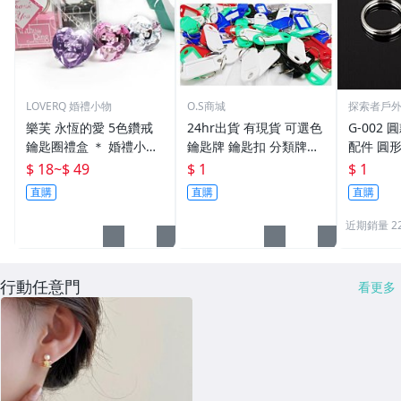
LOVERQ 婚禮小物
O.S商城
探索者戶
樂芙 永恆的愛 5色鑽戒
24hr出貨 有現貨 可選色
G-002 圓
鑰匙圈禮盒 ＊ 婚禮小物
鑰匙牌 鑰匙扣 分類牌鎖
配件 圓
二次進場 工商禮贈品 戒
匙 分類牌 塑膠鑰匙牌 鑰
鑰匙圈 
$ 18
~
$ 49
$ 1
$ 1
指鑰匙圈 鑽石鑰匙扣 大
匙扣 號碼牌 分類牌 標記
單個鑰匙
直購
直購
直購
鑽戒 送客禮 活動贈品
鑰匙吊牌 掛牌
近期銷量 2
行動任意門
看更多