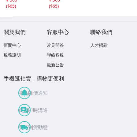
思い出
思い出
(
$65
)
(
$65
)
關於我們
客服中心
聯絡我們
新聞中心
常見問答
人才招募
服務說明
聯絡客服
最新公告
手機逛拍賣，購物更便利
商品降價通知
買賣即時溝通
商品到貨動態