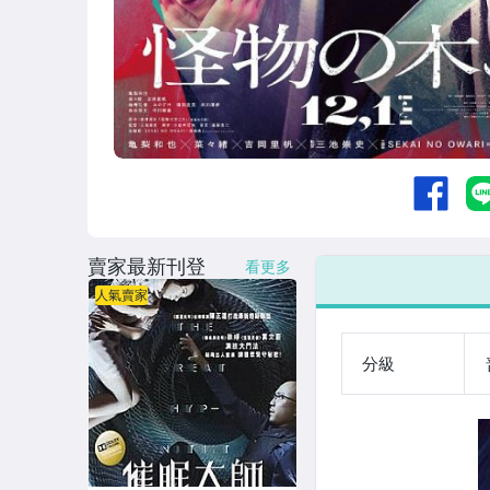
BD25G日本影集
BD25G陸港台影集+其它國家
BD25藍光卡通動漫影集
26年7月開始更新電影+影集
UHD 4K藍光電影
其它
賣家最新刊登
看更多
人氣賣家
分級