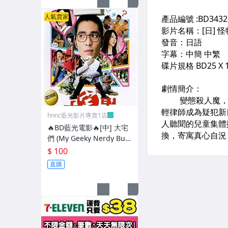
人氣賣家
hnnc藍光影片專賣1店
🔥BD藍光電影🔥[中] 大宅
們 (My Geeky Nerdy Bud
dies) (2014)[台版]
$ 100
直購