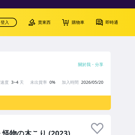
登入
賣東西
購物車
即時通
關於我
分享
貨速度
3~4
天
未出貨率
0%
加入時間
2026/05/20
 怪物の木こり (2023)