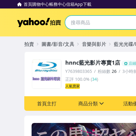
首頁
購物中心
帳務中心
信箱
App下載
Yahoo拍賣
拍賣
圖書/影音/文具
音樂與影片
藍光光碟/
hnnc藍光影片專賣1店
店鋪
Y7639803365
粉絲數
26
3小時
正評
100.0%
(
34
)
人氣賣家
首頁主打
商品分類
活動
sign
滿額折扣