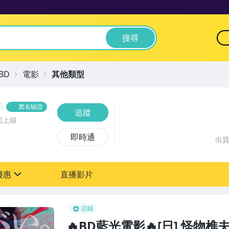
搜尋
BD
電影
其他類型
實名驗證
追蹤
前上線
即時通
出
優惠
直播影片
sign
店鋪
🔥BD藍光電影🔥[日] 怪物樵夫