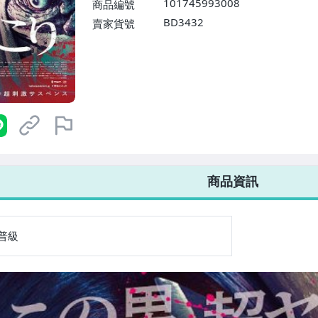
101745993008
商品編號
BD3432
賣家貨號
7-ELEVEN 運費只要
38
元
不限金額、筆數，筆筆優惠無限次！
商品資訊
普級