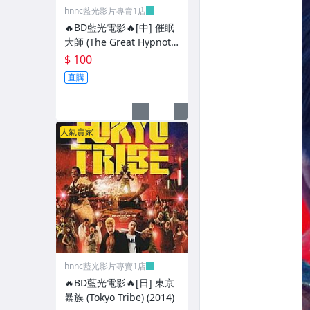
hnnc藍光影片專賣1店
🔥BD藍光電影🔥[中] 催眠
大師 (The Great Hypnotis
t) (2014)[台版]
$ 100
直購
人氣賣家
hnnc藍光影片專賣1店
🔥BD藍光電影🔥[日] 東京
暴族 (Tokyo Tribe) (2014)