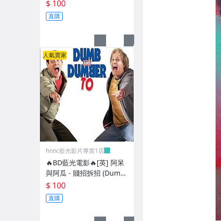
$ 100
直購
人氣賣家
hnnc藍光影片專賣1店
🔥BD藍光電影🔥[英] 阿呆
與阿瓜 - 賤招拆招 (Dumb
and Dumber To) (2014)
$ 100
[台版]
直購