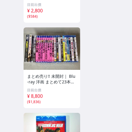
目前出價
¥ 2,800
(
$584
)
まとめ売り!! 未開封｜ Blu
-ray 洋画 まとめて23本セ
ット!! プラトーン/オデッ
目前出價
セイ/ボヘミアン・ラプソ
¥ 8,800
ディ/フューリー/スパイダ
(
$1,836
)
ーマン3/他