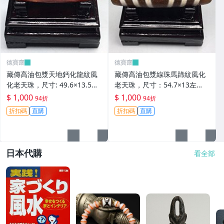
德寶齋
德寶齋
藏傳高油包漿天地鈣化龍紋風
藏傳高油包漿線珠馬蹄紋風化
化老天珠，尺寸: 49.6×13.5左
老天珠，尺寸：54.7×13左
右，材質：瑪瑙， 天珠 瑪瑙
右，材質：瑪瑙，玉髓 天珠 瑪
$ 1,000
$ 1,000
94折
94折
硃砂【德寶齋】406
瑙 硃砂【德寶齋】405
折扣碼
直購
折扣碼
直購
日本代購
看全部