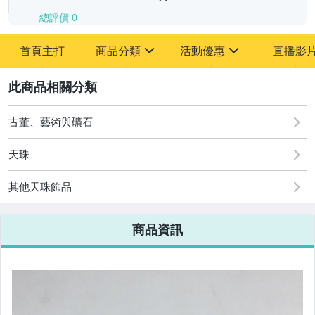
總評價
0
-
首頁主打
商品分類
活動優惠
直播影
-
sign
sign
其它
[全店] 追蹤本賣場立減60元【粉絲轉享】
2
古董、藝術與礦石
天珠
其他天珠飾品
商品資訊