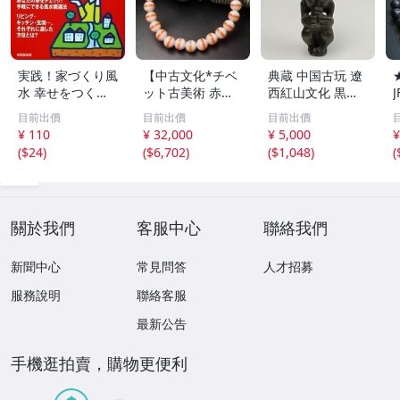
実践！家づくり風
【中古文化*チベ
典蔵 中国古玩 遼
水 幸せをつくる
ット古美術 赤縞
西紅山文化 黒曜
家とインテリア/
天眼瑪瑙丸珠 天
石 黒皮玉 太陽神
目前出價
目前出價
目前出價
浅野八郎(著者)
地天珠組み合わせ
祈祷像 唐物 骨董
¥ 110
¥ 32,000
¥ 5,000
¥
ブレスレット 縞
品 古美術 古玉 彫
(
$24
)
(
$6,702
)
(
$1,048
)
(
瑪瑙 古玩 アンテ
刻 時代物 魔除け
ィーク お守り コ
古代風 守護像 置
レクション 腕輪
物
】
關於我們
客服中心
聯絡我們
新聞中心
常見問答
人才招募
服務說明
聯絡客服
最新公告
手機逛拍賣，購物更便利