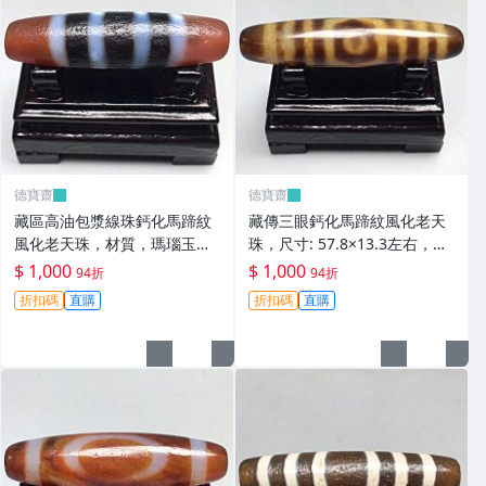
德寶齋
德寶齋
藏區高油包漿線珠鈣化馬蹄紋
藏傳三眼鈣化馬蹄紋風化老天
風化老天珠，材質，瑪瑙玉
珠，尺寸: 57.8×13.3左右，材
髓，尺寸：49.4×13左 天珠 瑪
質：瑪瑙，玉髓， 天珠 瑪瑙
$ 1,000
$ 1,000
94折
94折
瑙 硃砂【德寶齋】408
硃砂【德寶齋】407
折扣碼
直購
折扣碼
直購