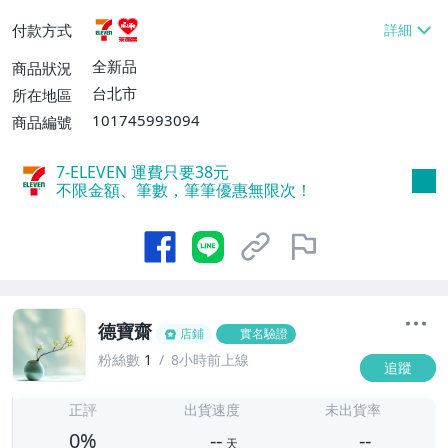
貨付款【免運費】
付款方式
全新品
商品狀況
台北市
所在地區
101745993094
商品編號
7-ELEVEN 運費只要
38
元
不限金額、筆數，筆筆優惠無限次！
德寶齋
店鋪
實名驗證
粉絲數
1
8小時前上線
追蹤
-
-
正評
出貨速度
未出貨率
0%
--
--
天