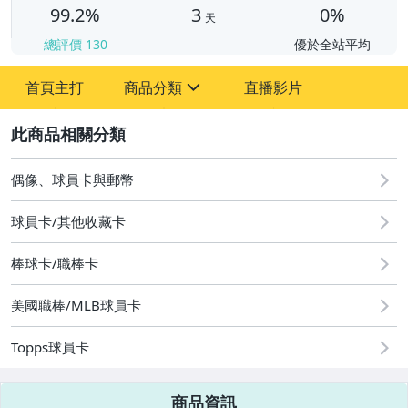
99.2%
3
0%
天
總評價
130
優於全站平均
首頁主打
商品分類
直播影片
sign
2
偶像、球員卡與郵幣
偶像、球員卡與郵幣
球員卡/其他收藏卡
棒球卡/職棒卡
美國職棒/MLB球員卡
Topps球員卡
商品資訊