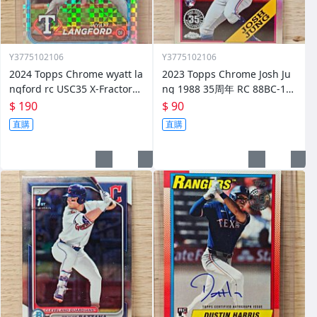
Y3775102106
Y3775102106
2024 Topps Chrome wyatt la
2023 Topps Chrome Josh Ju
ngford rc USC35 X-Fractor
ng 1988 35周年 RC 88BC-15
新人卡 方格閃
遊騎兵
$ 190
$ 90
直購
直購