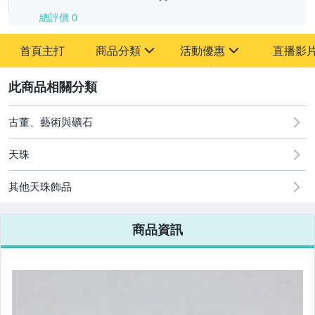
總評價
0
-
首頁主打
商品分類
活動優惠
直播影
-
sign
sign
其它
[全店] 追蹤本賣場立減60元【粉絲轉享】
2
古董、藝術與礦石
天珠
其他天珠飾品
商品資訊