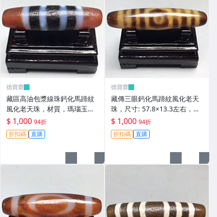
德寶齋
德寶齋
藏區高油包漿線珠鈣化馬蹄紋
藏傳三眼鈣化馬蹄紋風化老天
風化老天珠，材質，瑪瑙玉
珠，尺寸: 57.8×13.3左右，材
髓，尺寸：49.4×13左 天珠 瑪
質：瑪瑙，玉髓， 天珠 瑪瑙
$ 1,000
$ 1,000
94折
94折
瑙 硃砂【德寶齋】408
硃砂【德寶齋】407
折扣碼
直購
折扣碼
直購