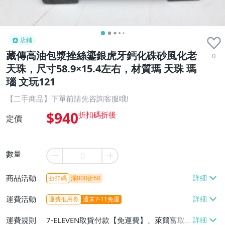
店鋪
藏傳高油包漿挫絲鎏銀虎牙鈣化硃砂風化老
0
天珠，尺寸58.9×15.4左右，材質瑪 天珠 瑪
瑙 文玩121
【二手商品】下單前請先咨詢客服哦!
$940
定價
數量
商品活動
折扣碼
滿800折60
運費活動
運費抵用券
週末7-11免運
運費規則
7-ELEVEN取貨付款【免運費】、萊爾富取