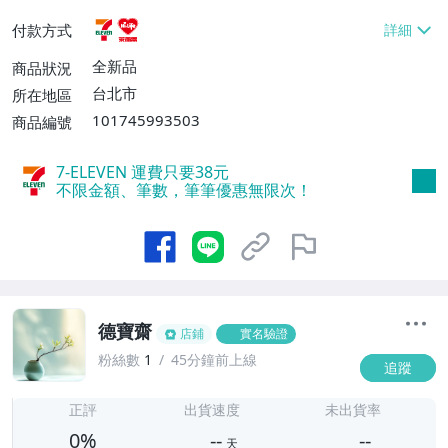
貨付款【免運費】
付款方式
全新品
商品狀況
台北市
所在地區
101745993503
商品編號
7-ELEVEN 運費只要
38
元
不限金額、筆數，筆筆優惠無限次！
德寶齋
店鋪
實名驗證
粉絲數
1
45分鐘前上線
追蹤
-
-
正評
出貨速度
未出貨率
0%
--
--
天