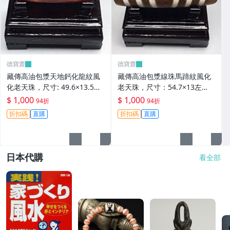
德寶齋
德寶齋
藏傳高油包漿天地鈣化龍紋風
藏傳高油包漿線珠馬蹄紋風化
化老天珠，尺寸: 49.6×13.5左
老天珠，尺寸：54.7×13左
右，材質：瑪瑙， 天珠 瑪瑙
右，材質：瑪瑙，玉髓 天珠 瑪
$ 1,000
$ 1,000
94折
94折
硃砂【德寶齋】406
瑙 硃砂【德寶齋】405
折扣碼
直購
折扣碼
直購
日本代購
看全部