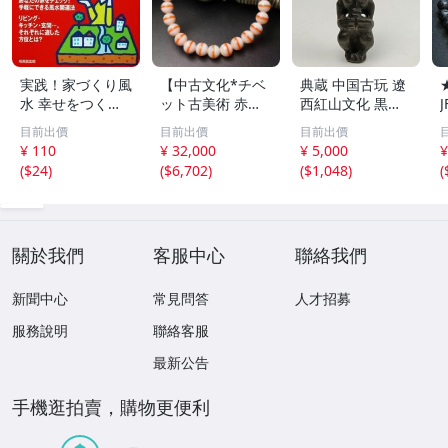
実践！家づくり風
【中古文化*チベ
典蔵 中国古玩 遼
水 幸せをつくる
ット古美術 赤縞
西紅山文化 黒曜
家とインテリア/
天眼瑪瑙丸珠 天
石 黒皮玉 太陽神
目前出價
目前出價
目前出價
浅野八郎(著者)
地天珠組み合わせ
祈祷像 唐物 骨董
¥ 110
¥ 32,000
¥ 5,000
¥
ブレスレット 縞
品 古美術 古玉 彫
(
$24
)
(
$6,702
)
(
$1,048
)
(
瑪瑙 古玩 アンテ
刻 時代物 魔除け
ィーク お守り コ
古代風 守護像 置
レクション 腕輪
物
】
關於我們
客服中心
聯絡我們
新聞中心
常見問答
人才招募
服務說明
聯絡客服
最新公告
手機逛拍賣，購物更便利