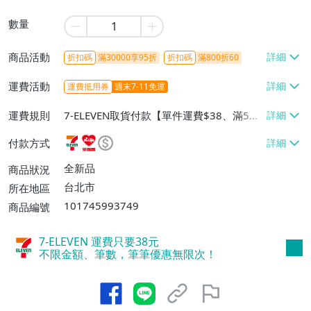
數量
商品活動
折扣碼
滿30000享95折
折扣碼
滿800折60
運費活動
運費抵用券
週末7-11免運
運費規則
7-ELEVEN取貨付款【單件運費$38、滿5件
或消費滿$1298免運費】、7-ELEVEN取貨
付款方式
不付款【免運費】、萊爾富取貨付款【單件
運費$60、滿5件或消費滿$1298免運
全新品
商品狀況
費】、宅配/貨運【單件運費$120、滿5件
台北市
所在地區
或消費滿$1598免運費】
101745993749
商品編號
7-ELEVEN 運費只要
38
元
不限金額、筆數，筆筆優惠無限次！