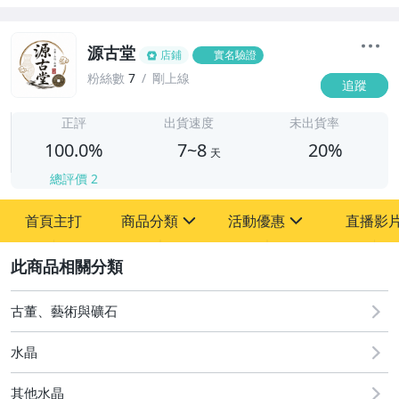
源古堂
店鋪
實名驗證
粉絲數
7
剛上線
追蹤
7
正評
出貨速度
未出貨率
100.0%
7~8
20%
天
總評價
2
首頁主打
商品分類
活動優惠
直播影
sign
sign
2
其它
[全店] 周年慶
[全店] 粉絲專享
古董、藝術與礦石
水晶
其他水晶