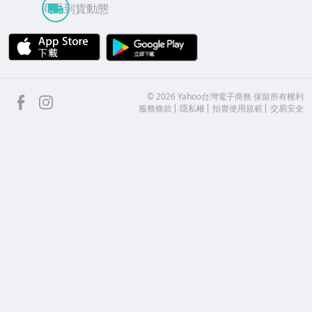
商品到貨動態
APP Store
Google Play
facebook
Instagram
©
2026
Yahoo台灣電子商務 保留所有權利
服務條款
隱私權
拍賣使用規範
交易安全