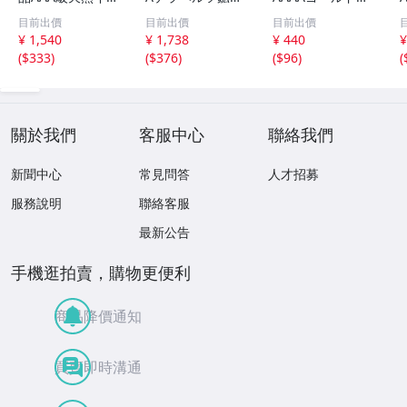
グルアイブレスレ
マッサージ棒サイ
イチンルチルブレ
目前出價
目前出價
目前出價
ット 10mm [T15
ズ：小[T557-215
スレット 6mm [T
m
¥ 1,540
¥ 1,738
¥ 440
¥
6-6923]
1]
171-7937]
(
$333
)
(
$376
)
(
$96
)
(
關於我們
客服中心
聯絡我們
新聞中心
常見問答
人才招募
服務說明
聯絡客服
最新公告
手機逛拍賣，購物更便利
商品降價通知
買賣即時溝通