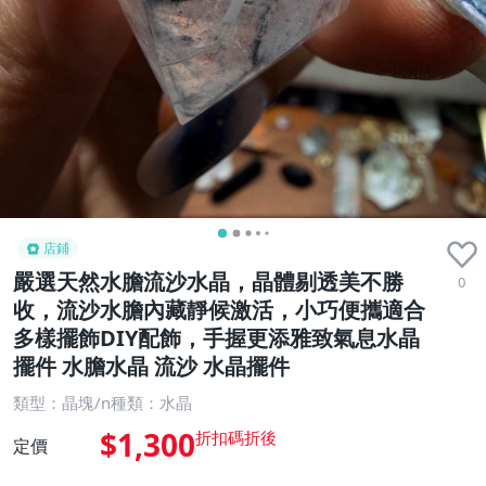
店鋪
嚴選天然水膽流沙水晶，晶體剔透美不勝
0
收，流沙水膽內藏靜候激活，小巧便攜適合
多樣擺飾DIY配飾，手握更添雅致氣息水晶
擺件 水膽水晶 流沙 水晶擺件
類型：晶塊/n種類：水晶
$1,300
定價