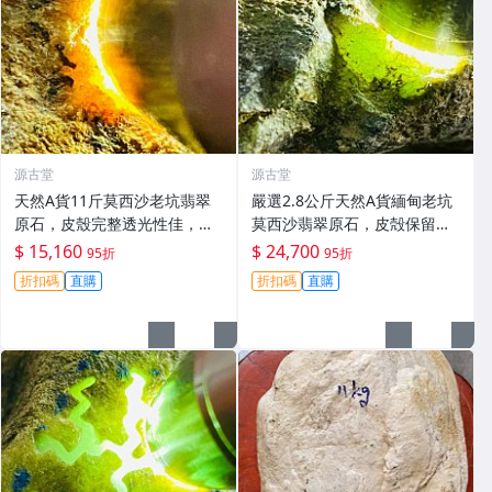
源古堂
源古堂
天然A貨11斤莫西沙老坑翡翠
嚴選2.8公斤天然A貨緬甸老坑
原石，皮殼完整透光性佳，黃
莫西沙翡翠原石，皮殻保留自
霧美如冰裂，適合製作手鐲或
然熒光，適合雕刻手鐲或擺放
$ 15,160
$ 24,700
95折
95折
牌子。嚴選原石未動，保存完
品鑑。支持檢測，全國保真。
折扣碼
直購
折扣碼
直購
好。冰感強，種水優良。翡翠
莫西沙 翡翠 原石
玉石 翡翠原石 老