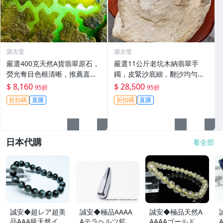
源古堂
源古堂
嚴選400克天然A貨翡翠原石，
嚴選11公斤老坑木納翡翠手
熒光奪目色根清晰，推薦直接
鐲，皮緊沙底細，翻沙均勻，
把玩與雕刻，支持私人訂制取
適合收藏家鐲#翡翠 手鐲 玉石
$ 8,160
$ 28,500
95折
95折
件 翡翠原石 天然A貨 熒光翡翠
折扣碼
直購
折扣碼
直購
日本代購
看全部
誠安◆超レア超美
誠安◆極品AAAA
誠安◆極品天然A
品AAA級天然イー
Aテラヘルツ鉱石
AAAAゴールドタ