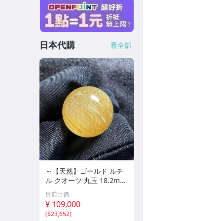
日本代購
看全部
～【天然】ゴールド ルチ
ル クオーツ 丸玉 18.2mm
8.5g
目前出價
¥ 109,000
(
$23,652
)