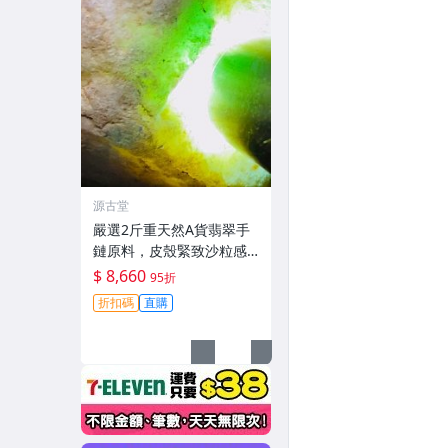
源古堂
嚴選2斤重天然A貨翡翠手
鏈原料，皮殼緊致沙粒感
強，水頭極佳種水足，適
$ 8,660
95折
合鑲嵌掛件或雕刻創作#翡
折扣碼
直購
翠 #天然翡翠 #原石