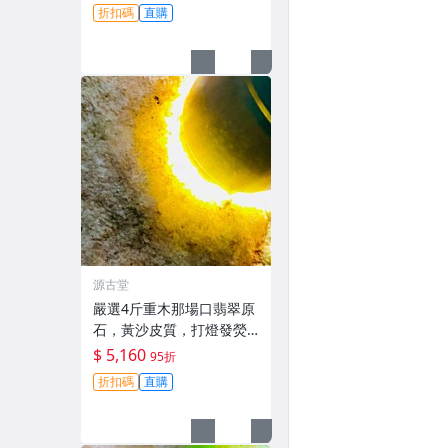
貨翡翠玉石
折扣碼
直購
源古堂
嚴選4斤重木那場口翡翠原
石，黃沙皮質，打燈發熒
光，水頭優異種水足，料
$ 5,160
95折
子厚重，形體端正，適合
折扣碼
直購
製作手鐲，天然A貨未加
工，可檢測代工，支持討
論細節。 翡翠