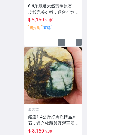
6.6斤嚴選天然翡翠原石，
皮殼完美好料，適合打造
大器手鐲或吊牌，支持專
$ 5,160
95折
業加工。A貨保證品質優。
折扣碼
直購
翡翠 翡翠原石 A貨翡翠
源古堂
嚴選1.4公斤打馬坎精品水
石，適合收藏與經營玉器
生意 #翡翠 #天然翡翠 #A
$ 8,160
95折