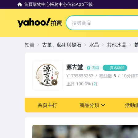
首頁
購物中心
帳務中心
信箱
App下載
Yahoo拍賣
拍賣
古董、藝術與礦石
水晶
其他水晶
源古堂
店鋪
實名驗證
Y1735853237
粉絲數
6
10分鐘
正評
100.0%
(
2
)
首頁主打
商品分類
活動
sign
其它
[全店] 周年慶
[全店] 粉絲專享