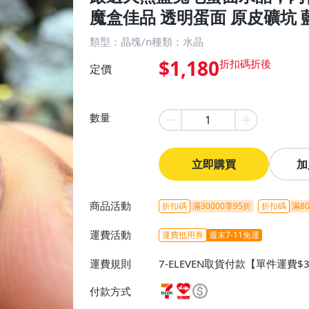
魔盒佳品 透明蛋面 原皮礦坑
類型：晶塊/n種類：水晶
$1,180
定價
數量
立即購買
加
商品活動
折扣碼
滿30000享95折
折扣碼
滿80
運費活動
運費抵用券
週末7-11免運
運費規則
7-ELEVEN取貨付款【單件運費$
ELEVEN取貨不付款【免運費】
付款方式
或消費滿$1298免運費】、宅配