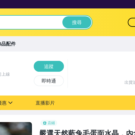
搜尋
飾品配件
追蹤
前上線
即時通
出貨
優惠
直播影片
sign
店鋪
嚴選天然藍兔毛蛋面水晶，內含