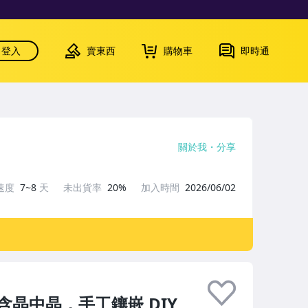
登入
賣東西
購物車
即時通
關於我
分享
速度
7~8
天
未出貨率
20%
加入時間
2026/06/02
晶中晶，手工鑲嵌 DIY