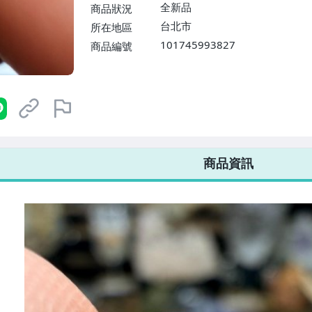
$1598免運費】
全新品
商品狀況
台北市
所在地區
101745993827
商品編號
7-ELEVEN 運費只要
38
元
不限金額、筆數，筆筆優惠無限次！
商品資訊