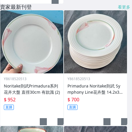
賣家最新刊登
看更多
Y8618520513
Y8618520513
Noritake則武Primadura系列
Primadura Noritake則武 Sy
花卉大盤 直徑30cm 有款識 (2)
mphony Line花卉盤 14.2x3.6
cm 全新
$ 952
$ 700
直購
直購