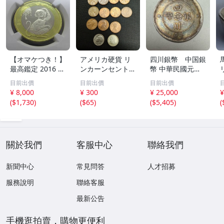
【オマケつき！】
アメリカ硬貨 リ
四川銀幣 中国銀
最高鑑定 2016 中
ンカーンセント
幣 中華民國元年
国 10元 申年 猿
他13枚セット 外
軍政府造 壹圓 古
目前出價
目前出價
目前出價
バイメタル NGC
国コイン 古銭 コ
銭 銀貨 アンティ
¥ 8,000
¥ 300
¥ 25,000
¥
MS69PL プルーフ
レクション
ーク
(
$1,730
)
(
$65
)
(
$5,405
)
(
ライク 初期発行
金猴春ラベル ア
ンティークコイン
關於我們
客服中心
聯絡我們
新聞中心
常見問答
人才招募
服務說明
聯絡客服
最新公告
手機逛拍賣，購物更便利