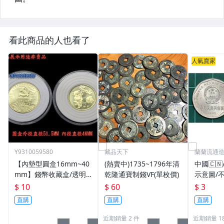
看此商品的人也看了
人氣賣家
Y9310059580
藏品天下
蘭蘭流通
【內墊型圓盒16mm~40
(熱賣中)1735~1796年清
中國🇨
mm】錢幣收藏盒/透明
乾隆通寶制錢VF(單枚價)
示意圖/
圓盒/硬幣盒/錢幣收藏用
機出貨
$ 10
$ 60
$ 3
品
直購
直購
直購
近期銷量 2 件
近期銷量 18