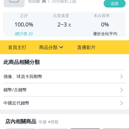
粉絲數
36
20分鐘前上線
追蹤
2
正評
出貨速度
未出貨率
100.0%
2~3
0%
天
總評價
20
優於全站平均
首頁主打
商品分類
直播影片
sign
2
圖書/影音/文具
偶像、球員卡與郵幣
古董、藝術與礦石
錢幣/古錢幣
居家、家具與園藝
中國近代錢幣
玩具、模型與公仔
偶像、球員卡與郵幣
店內相關商品