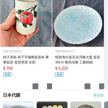
Y8618520513
Y8618520513
柿子茶杯 柿子手繪陶瓷茶杯 事
昭和青白瓷百合浮雕大盤 直徑
事如意 造型簡潔 全新
30cm 釉色淡雅 工藝精細
$ 700
$ 5,320
直購
直購
日本代購
看全部