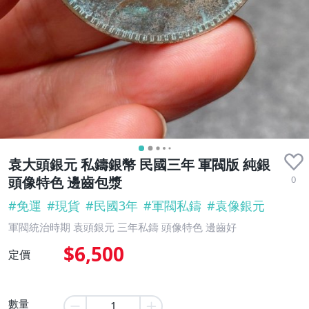
袁大頭銀元 私鑄銀幣 民國三年 軍閥版 純銀
0
頭像特色 邊齒包漿
#
免運
#
現貨
#
民國3年
#
軍閥私鑄
#
袁像銀元
軍閥統治時期 袁頭銀元 三年私鑄 頭像特色 邊齒好
$6,500
定價
數量