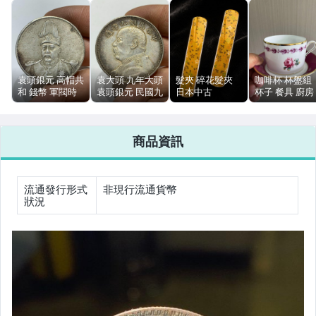
女裝與服飾配件
男性精品與服飾
手錶與飾品配件
袁頭銀元 高帽共
袁大頭 九年大頭
髮夾 碎花髮夾
咖啡杯 杯盤組
和 錢幣 軍閥時
袁頭銀元 民國九
日本中古
杯子 餐具 廚房
女包精品與女鞋
期 綠鏽包漿 標
年 傳世包漿 標
vintage 樹脂 清
用品
準尺寸重量
準重量 銀幣
新可愛
相機、攝影與周邊
商品資訊
運動、戶外與休閒
流通發行形式
非現行流通貨幣
狀況