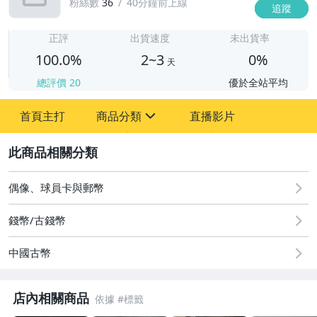
粉絲數
36
40分鐘前上線
追蹤
2
正評
出貨速度
未出貨率
100.0%
2~3
0%
天
總評價
20
優於全站平均
首頁主打
商品分類
直播影片
sign
2
圖書/影音/文具
偶像、球員卡與郵幣
古董、藝術與礦石
錢幣/古錢幣
居家、家具與園藝
中國古幣
玩具、模型與公仔
偶像、球員卡與郵幣
店內相關商品