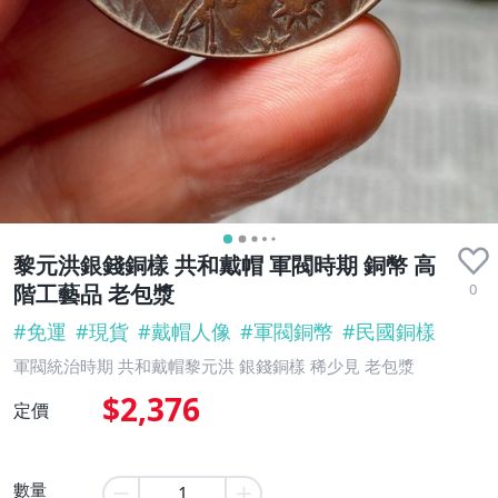
黎元洪銀錢銅樣 共和戴帽 軍閥時期 銅幣 高
0
階工藝品 老包漿
#
免運
#
現貨
#
戴帽人像
#
軍閥銅幣
#
民國銅樣
軍閥統治時期 共和戴帽黎元洪 銀錢銅樣 稀少見 老包漿
$2,376
定價
數量