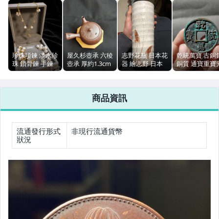
女裝與服飾配件
男性精品與服飾
手錶與飾品配件
珍珠項鍊 淡水珍
屋久杉壺承 六稜
志野花瓶 日本花
乾統萬寶 古銅
珠 鎖骨鍊 手鍊
壺承 厚約1.3cm
器 繪志野 日本
銅質 通寶重寶
女包精品與女鞋
K包金保色 可疊
日本製
製 釉面開片 全
寶類 年代不詳
戴
品家飾
二手
相機、攝影與周邊
商品資訊
運動、戶外與休閒
流通發行形式
非現行流通貨幣
狀況