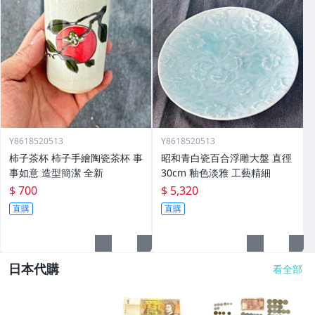
Y8618520513
Y8618520513
柿子茶杯 柿子手繪陶瓷茶杯 事
昭和青白瓷百合浮雕大盤 直徑
事如意 造型簡潔 全新
30cm 釉色淡雅 工藝精細
$ 700
$ 5,320
直購
直購
日本代購
看全部