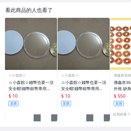
看此商品的人也看了
☆小森館☆
☆小森館☆
佛鑫蔡老
化煞物品
☆小森館☆錢幣也要一頂
☆小森館☆錢幣也要一頂
佛鑫@3
安全帽!錢幣銀幣專用透
安全帽!錢幣銀幣專用透
外推.缺
明壓克力盒收納保護盒.1
明壓克力盒收納保護盒.1
雙碩士風
$ 10
$ 10
$ 550
枚10元~55
枚10元~11
加持/附
直購
直購
直購
近期銷量 1