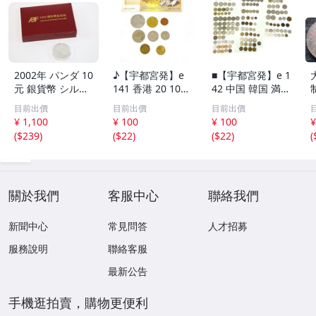
2002年 パンダ 10
♪【宇都宮発】e
■【宇都宮発】e 1
元 銀貨幣 シルバ
141 香港 20 10セ
42 中国 韓国 満州
ー 中国人民銀行
ント 硬貨 / シン
オランダ タイ ド
目前出價
目前出價
目前出價
中華人民共和国
ガポール 50 20 1
イツ フランス フ
¥ 1,100
¥ 100
¥ 100
¥
プルーフ 古銭 硬
0セント / オース
ィリピン イギリ
(
$239
)
(
$22
)
(
$22
)
(
貨 コイン 銀貨 ケ
トラリア 旧1ドル
ス スイス インド
ース入り コレク
札 1ドル 50 1セ
ネシア トルコ 海
ション 6994-RS
ント 硬貨 まとめ
外 外貨 まとめて
て
關於我們
客服中心
聯絡我們
新聞中心
常見問答
人才招募
服務說明
聯絡客服
最新公告
手機逛拍賣，購物更便利