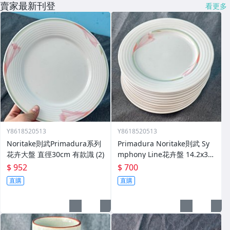
賣家最新刊登
看更多
Y8618520513
Y8618520513
Noritake則武Primadura系列
Primadura Noritake則武 Sy
花卉大盤 直徑30cm 有款識 (2)
mphony Line花卉盤 14.2x3.6
cm 全新
$ 952
$ 700
直購
直購