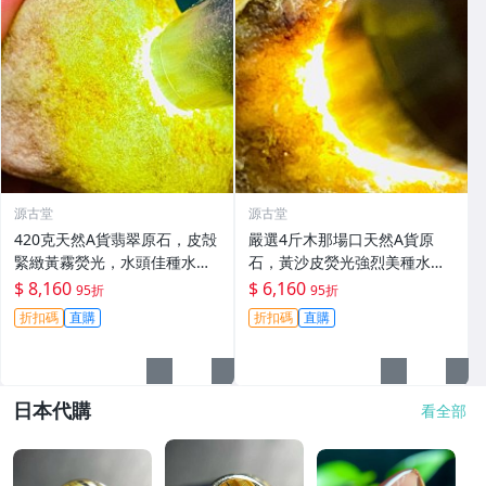
源古堂
源古堂
420克天然A貨翡翠原石，皮殻
嚴選4斤木那場口天然A貨原
緊緻黃霧熒光，水頭佳種水
石，黃沙皮熒光強烈美種水手
足，適合手鐲掛件把件，新料
鐲掛件料子，形體規整待工，
$ 8,160
$ 6,160
95折
95折
未加工，保存完美好檢測。 天
支持檢測未動皮殼，沙粒感足
折扣碼
直購
折扣碼
直購
然A貨翡翠 手鐲 材質
細節私聊。 原石未動 皮殼完整
水頭好
日本代購
看全部