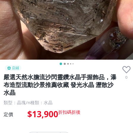
店鋪
嚴選天然水膽流沙閃靈鑽水晶手握飾品，瀑
0
布造型流動沙景推薦收藏 發光水晶 瀝散沙
水晶
類型：晶塊/n種類：水晶
$13,900
定價