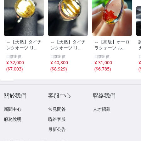
～【天然】タイチ
～【天然】タイチ
～【高級】オーロ
ンクオーツ リン
ンクオーツ リン
ラクォーツ ルー
グ s925 3.1g
グ s925 3.9g
ス 3.9g
目前出價
目前出價
目前出價
¥ 32,000
¥ 40,800
¥ 31,000
¥
(
$7,003
)
(
$8,929
)
(
$6,785
)
(
關於我們
客服中心
聯絡我們
新聞中心
常見問答
人才招募
服務說明
聯絡客服
最新公告