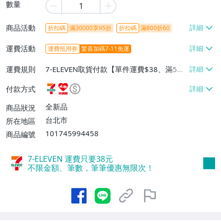
數量
商品活動
折扣碼
滿30000享95折
折扣碼
滿800折60
運費活動
運費抵用券
驚喜加碼7-11免運
運費規則
7-ELEVEN取貨付款【單件運費$38、滿5件
或消費滿$1298免運費】、7-ELEVEN取貨
付款方式
不付款【免運費】、萊爾富取貨付款【單件
運費$60、滿5件或消費滿$1298免運
全新品
商品狀況
費】、宅配/貨運【單件運費$120、滿5件
台北市
所在地區
或消費滿$1598免運費】
101745994458
商品編號
7-ELEVEN 運費只要
38
元
不限金額、筆數，筆筆優惠無限次！