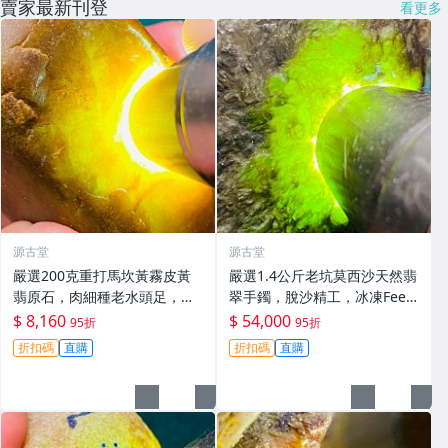
賣家最新刊登
看更多
源古堂
源古堂
嚴選200克重打馬坎黃霧皮黃
嚴選1.4公斤老坑莫西沙天然翡
翡原石，肉細種老水頭足，適
翠手鐲，脫沙精工，冰凍Feel
合雕琢為手鐲/牌子/把件，A貨
足，熒光璀璨，保真收藏級#
$ 8,160
$ 54,000
95折
95折
翡翠原石#黃翡 手鐲 玉石
翡翠 #天然翡翠 #A貨翡翠玉石
折扣碼
直購
折扣碼
直購