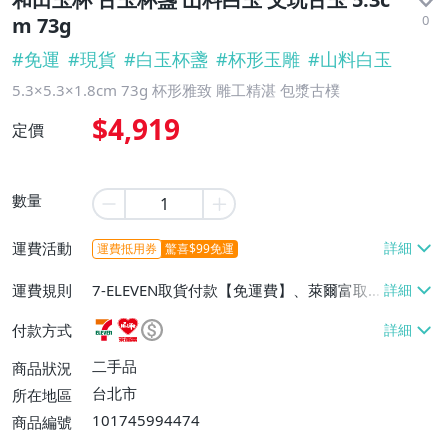
0
m 73g
#
免運
#
現貨
#
白玉杯盞
#
杯形玉雕
#
山料白玉
5.3×5.3×1.8cm 73g 杯形雅致 雕工精湛 包漿古樸
$4,919
定價
數量
運費活動
運費抵用券
驚喜$99免運
運費規則
7-ELEVEN取貨付款【免運費】、萊爾富取
貨付款【免運費】、宅配/貨運【免運費】
付款方式
二手品
商品狀況
台北市
所在地區
101745994474
商品編號