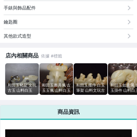
古董、藝術與礦石
手錶與飾品配件
居家、家具與園藝
鑰匙圈
偶像、球員卡與郵幣
其他款式造型
手錶與飾品配件
店內相關商品
和田玉豬龍 文玩
和田玉面具佩 古
和田玉擺件 白玉
和田玉如意佩 
古玉 山料白玉
玉玉佩 山料白玉
筆架 山料文玩古
玉掛件 山料白
玉器 77g 9cm
7.1x5cm 112g
玉 玉石 88g
6.2cm 50g 包
包漿
9.7cm
商品資訊