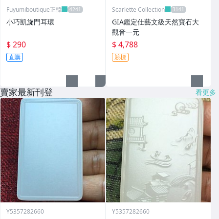
Fuyumiboutique正韓
Scarlette Collection
小巧凱旋門耳環
GIA鑑定仕藝文級天然寶石大
觀音一元
$ 290
$ 4,788
直購
競標
賣家最新刊登
看更多
Y5357282660
Y5357282660