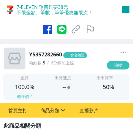
7-ELEVEN 運費只要
38
元
不限金額、筆數，筆筆優惠無限次！
Y5357282660
實名驗證
粉絲數
5
6分鐘前上線
追蹤
-
-
正評
出貨速度
未出貨率
100.0%
--
50%
天
總評價
4
首頁主打
商品分類
直播影片
sign
圖書/影音/文具
2