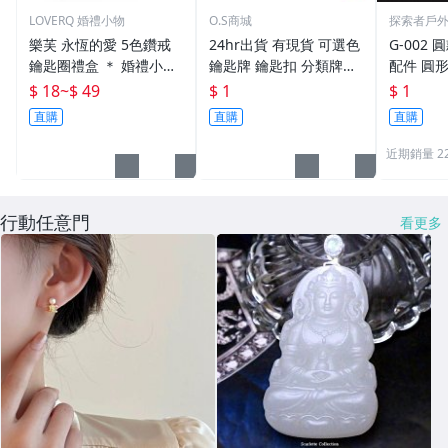
LOVERQ 婚禮小物
O.S商城
探索者戶
樂芙 永恆的愛 5色鑽戒
24hr出貨 有現貨 可選色
G-002 圓
鑰匙圈禮盒 ＊ 婚禮小物
鑰匙牌 鑰匙扣 分類牌鎖
配件 圓
二次進場 工商禮贈品 戒
匙 分類牌 塑膠鑰匙牌 鑰
鑰匙圈 
$ 18
~
$ 49
$ 1
$ 1
指鑰匙圈 鑽石鑰匙扣 大
匙扣 號碼牌 分類牌 標記
單個鑰匙
直購
直購
直購
鑽戒 送客禮 活動贈品
鑰匙吊牌 掛牌
近期銷量 2
行動任意門
看更多