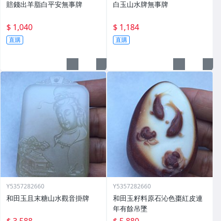
賠錢出羊脂白平安無事牌
白玉山水牌無事牌
$ 1,040
$ 1,184
直購
直購
Y5357282660
Y5357282660
和田玉且末糖山水觀音掛牌
和田玉籽料原石沁色棗紅皮連
年有餘吊墜
$ 3,588
$ 5,880