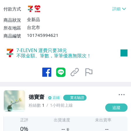
貨付款【免運費】
付款方式
全新品
商品狀況
台北市
所在地區
101745994621
商品編號
7-ELEVEN 運費只要
38
元
不限金額、筆數，筆筆優惠無限次！
德寶齋
店鋪
實名驗證
粉絲數
1
1小時前上線
追蹤
-
-
正評
出貨速度
未出貨率
0%
--
--
天