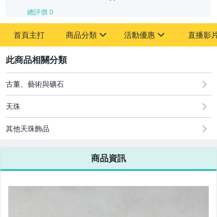
總評價
0
-
首頁主打
商品分類
活動優惠
直播影
-
sign
sign
其它
[全店] 追蹤本賣場立減60元【粉絲轉享】
2
古董、藝術與礦石
天珠
其他天珠飾品
商品資訊