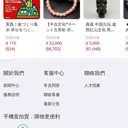
実践！家づくり風
【中古文化*チベ
典蔵 中国古玩 遼
水 幸せをつくる
ット古美術 赤縞
西紅山文化 黒曜
家とインテリア/
天眼瑪瑙丸珠 天
石 黒皮玉 太陽神
目前出價
目前出價
目前出價
浅野八郎(著者)
地天珠組み合わせ
祈祷像 唐物 骨董
¥ 110
¥ 32,000
¥ 5,000
¥
ブレスレット 縞
品 古美術 古玉 彫
(
$24
)
(
$6,702
)
(
$1,048
)
(
瑪瑙 古玩 アンテ
刻 時代物 魔除け
ィーク お守り コ
古代風 守護像 置
レクション 腕輪
物
】
關於我們
客服中心
聯絡我們
新聞中心
常見問答
人才招募
服務說明
聯絡客服
最新公告
手機逛拍賣，購物更便利