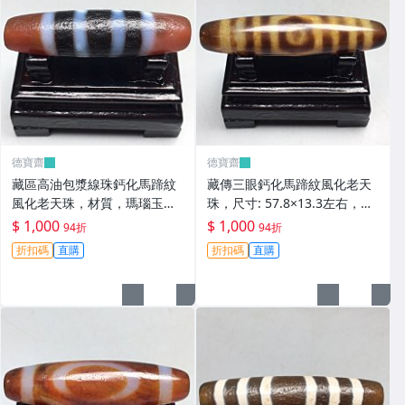
德寶齋
德寶齋
藏區高油包漿線珠鈣化馬蹄紋
藏傳三眼鈣化馬蹄紋風化老天
風化老天珠，材質，瑪瑙玉
珠，尺寸: 57.8×13.3左右，材
髓，尺寸：49.4×13左 天珠 瑪
質：瑪瑙，玉髓， 天珠 瑪瑙
$ 1,000
$ 1,000
94折
94折
瑙 硃砂【德寶齋】408
硃砂【德寶齋】407
折扣碼
直購
折扣碼
直購