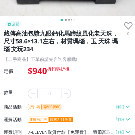
店鋪
藏傳高油包漿九眼鈣化馬蹄紋風化老天珠，
0
尺寸58.6×13.1左右，材質瑪瑙，玉 天珠 瑪
瑙 文玩234
【二手商品】下單前請先咨詢客服哦!
$940
定價
數量
商品活動
折扣碼
滿800折60
運費活動
運費抵用券
週末7-11免運
運費規則
7-ELEVEN取貨付款【免運費】、萊爾富取