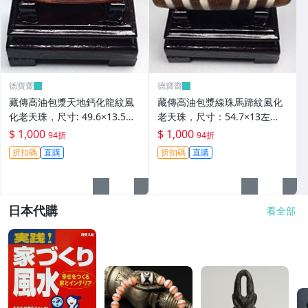
德寶齋
德寶齋
藏傳高油包漿天地鈣化龍紋風
藏傳高油包漿線珠馬蹄紋風化
化老天珠，尺寸: 49.6×13.5左
老天珠，尺寸：54.7×13左
右，材質：瑪瑙， 天珠 瑪瑙
右，材質：瑪瑙，玉髓 天珠 瑪
$ 1,000
$ 1,000
94折
94折
硃砂【德寶齋】406
瑙 硃砂【德寶齋】405
折扣碼
直購
折扣碼
直購
日本代購
看全部